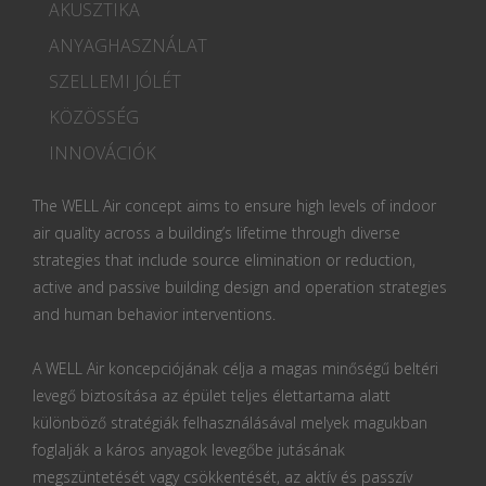
AKUSZTIKA
ANYAGHASZNÁLAT
SZELLEMI JÓLÉT
KÖZÖSSÉG
INNOVÁCIÓK
The WELL Air concept aims to ensure high levels of indoor
air quality across a building’s lifetime through diverse
strategies that include source elimination or reduction,
active and passive building design and operation strategies
and human behavior interventions.
A WELL Air koncepciójának célja a magas minőségű beltéri
levegő biztosítása az épület teljes élettartama alatt
különböző stratégiák felhasználásával melyek magukban
foglalják a káros anyagok levegőbe jutásának
megszüntetését vagy csökkentését, az aktív és passzív