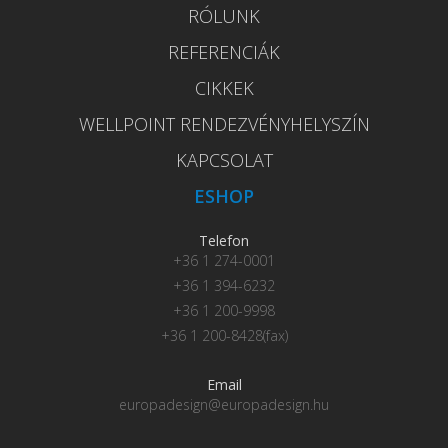
RÓLUNK
REFERENCIÁK
CIKKEK
WELLPOINT RENDEZVÉNYHELYSZÍN
KAPCSOLAT
ESHOP
Telefon
+36 1 274-0001
+36 1 394-6232
+36 1 200-9998
+36 1 200-8428(fax)
Email
europadesign@europadesign.hu