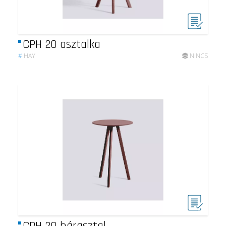
CPH 20 asztalka
#
HAY
NINCS
CPH 20 bárasztal