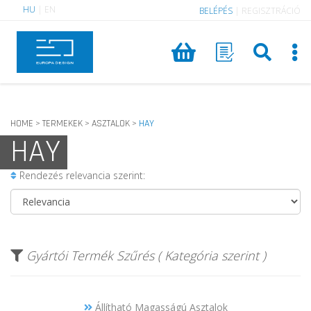
HU
|
EN
BELÉPÉS
|
REGISZTRÁCIÓ
HOME
TERMEKEK
ASZTALOK
HAY
>
>
>
HAY
Rendezés relevancia szerint:
Gyártói Termék Szűrés ( Kategória szerint )
Állítható Magasságú Asztalok