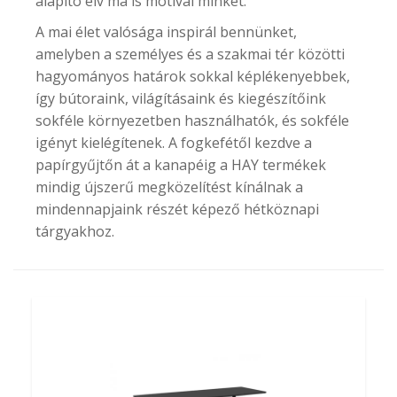
alapító elv ma is motivál minket.
A mai élet valósága inspirál bennünket,
amelyben a személyes és a szakmai tér közötti
hagyományos határok sokkal képlékenyebbek,
így bútoraink, világításaink és kiegészítőink
sokféle környezetben használhatók, és sokféle
igényt kielégítenek. A fogkefétől kezdve a
papírgyűjtőn át a kanapéig a HAY termékek
mindig újszerű megközelítést kínálnak a
mindennapjaink részét képező hétköznapi
tárgyakhoz.