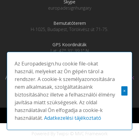
Skype
europadesignhungary
Bemutatóterem
H-1025, Budapest, Törökvész út 71-75.
GPS Koordináták
Lat: 47° 31' 39.1" N
Lng: 19° 0' 28" E
Az Europadesign.hu cookie file-okat
használ, melyeket az Ön gépén tárol a
Adatkezelési tájékoztató
|
Social média csatornáink
rendszer. A cookie-k személyazonosítására
nem alkalmasak, szolgáltatásaink
×
biztosításához illetve a felhasználói élmény
javítása miatt szükségesek. Az oldal
használatával Ön elfogadja a cookie-k
Europadesign © 2021 EUROPA DESIGN | All rights reserved |
használatát.
Adatkezelési tájékoztató
Powered By Twipsi © MVC Framework