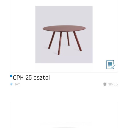
CPH 25 asztal
#
HAY
NINCS