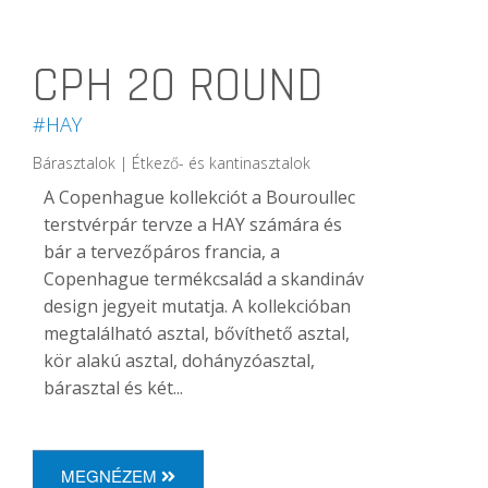
CPH 20 ROUND
#HAY
Bárasztalok | Étkező- és kantinasztalok
A Copenhague kollekciót a Bouroullec
terstvérpár tervze a HAY számára és
bár a tervezőpáros francia, a
Copenhague termékcsalád a skandináv
design jegyeit mutatja. A kollekcióban
megtalálható asztal, bővíthető asztal,
kör alakú asztal, dohányzóasztal,
bárasztal és két...
MEGNÉZEM