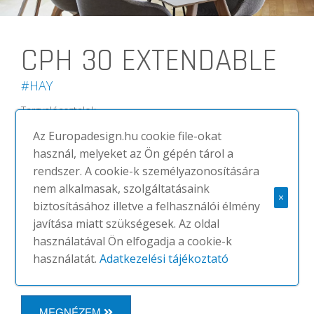
CPH 30 EXTENDABLE
#HAY
Targyalóasztalok
A Copenhague kollekciót a Bouroullec
Az Europadesign.hu cookie file-okat
terstvérpár tervze a HAY számára és
használ, melyeket az Ön gépén tárol a
bár a tervezőpáros francia, a
rendszer. A cookie-k személyazonosítására
Copenhague termékcsalád a skandináv
nem alkalmasak, szolgáltatásaink
×
design jegyeit mutatja. A kollekcióban
biztosításához illetve a felhasználói élmény
megtalálható asztal, bővíthető asztal,
javítása miatt szükségesek. Az oldal
kör alakú asztal, dohányzóasztal,
használatával Ön elfogadja a cookie-k
bárasztal és két...
használatát.
Adatkezelési tájékoztató
MEGNÉZEM