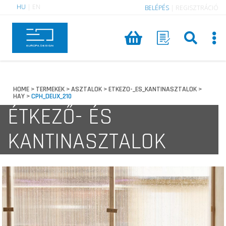
HU
|
EN
BELÉPÉS
|
REGISZTRÁCIÓ
HOME
TERMEKEK
ASZTALOK
ETKEZO-_ES_KANTINASZTALOK
>
>
>
>
HAY
CPH_DEUX_210
>
ÉTKEZŐ- ÉS
KANTINASZTALOK