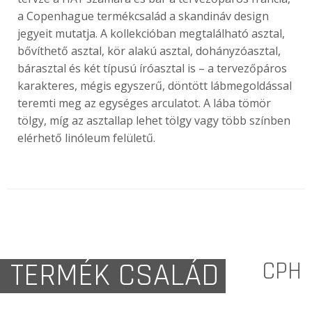
a Copenhague termékcsalád a skandináv design
jegyeit mutatja. A kollekcióban megtalálható asztal,
bővíthető asztal, kör alakú asztal, dohányzóasztal,
bárasztal és két típusú íróasztal is – a tervezőpáros
karakteres, mégis egyszerű, döntött lábmegoldással
teremti meg az egységes arculatot. A lába tömör
tölgy, míg az asztallap lehet tölgy vagy több színben
elérhető linóleum felületű.
TERMÉK CSALÁD
CPH