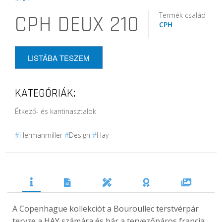
Termék család
CPH DEUX 210
CPH
LISTÁBA TESZEM
KATEGÓRIÁK:
Étkező- és kantinasztalok
#
Hermanmiller
#
Design
#
Hay
A Copenhague kollekciót a Bouroullec terstvérpár
tervze a HAY számára és bár a tervezőpáros francia,