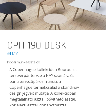
CPH 190 DESK
#HAY
Irodai munkaasztalok
A Copenhague kollekciót a Bouroullec
terstvérpár tervze a HAY számára és
bár a tervezőpáros francia, a
Copenhague termékcsalád a skandináv
design jegyeit mutatja. A kollekcióban
megtalálható asztal, bővíthető asztal,
kör alakú asztal, dohányzóasztal,