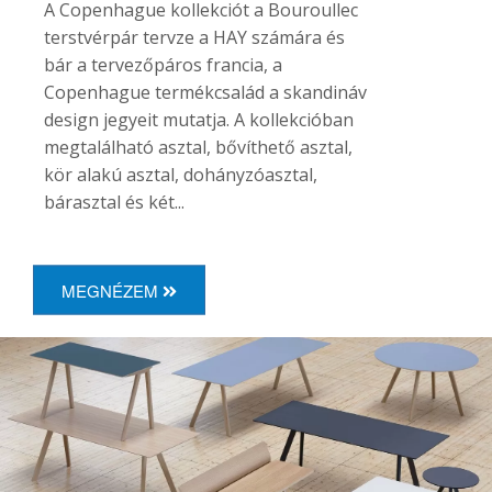
A Copenhague kollekciót a Bouroullec
terstvérpár tervze a HAY számára és
bár a tervezőpáros francia, a
Copenhague termékcsalád a skandináv
design jegyeit mutatja. A kollekcióban
megtalálható asztal, bővíthető asztal,
kör alakú asztal, dohányzóasztal,
bárasztal és két...
MEGNÉZEM