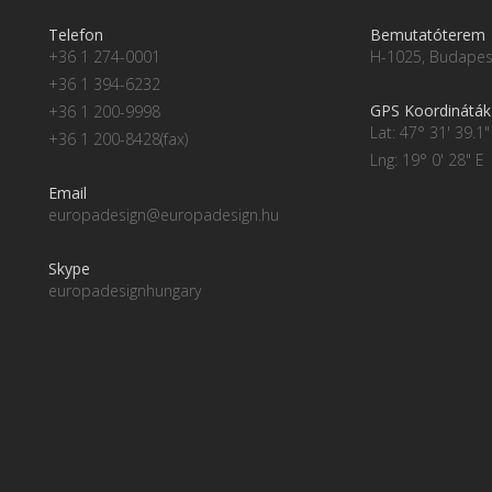
Telefon
Bemutatóterem
+36 1 274-0001
H-1025, Budapest
+36 1 394-6232
GPS Koordináták
+36 1 200-9998
Lat: 47° 31' 39.1"
+36 1 200-8428(fax)
Lng: 19° 0' 28" E
Email
europadesign@europadesign.hu
Skype
europadesignhungary