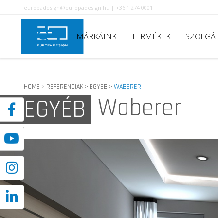
europadesign@europadesign.hu | +36 1 274 0001
MÁRKÁINK
TERMÉKEK
SZOLGÁ
HOME
REFERENCIAK
EGYEB
WABERER
>
>
>
Waberer
EGYÉB