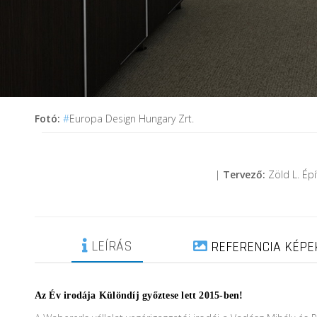
Fotó:
#
Europa Design Hungary Zrt.
|
Tervező:
Zöld L. Ép
LEÍRÁS
REFERENCIA KÉPE
Az Év irodája Különdíj győztese lett 2015-ben!