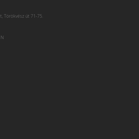
, Törökvész út 71-75.
 N