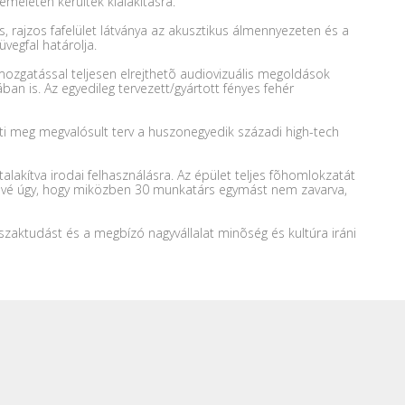
 emeletén kerültek kialakításra.
, rajzos fafelület látványa az akusztikus álmennyezeten és a
üvegfal határolja.
pi mozgatással teljesen elrejthetõ audiovizuális megoldások
an is. Az egyedileg tervezett/gyártott fényes fehér
ti meg megvalósult terv a huszonegyedik századi high-tech
talakítva irodai felhasználásra. Az épület teljes fõhomlokzatát
hetõvé úgy, hogy miközben 30 munkatárs egymást nem zavarva,
szaktudást és a megbízó nagyvállalat minõség és kultúra iráni