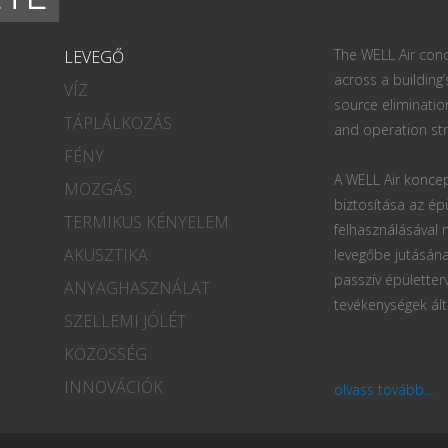
The WELL Air conc
LEVEGŐ
across a building’
VÍZ
source eliminatio
TÁPLÁLKOZÁS
and operation str
FÉNY
A WELL Air koncep
MOZGÁS
biztosítása az ép
TERMIKUS KÉNYELEM
felhasználásával
AKUSZTIKA
levegőbe jutásána
passzív épületter
ANYAGHASZNÁLAT
tevékenységek ált
SZELLEMI JÓLÉT
KÖZÖSSÉG
INNOVÁCIÓK
olvass tovább...