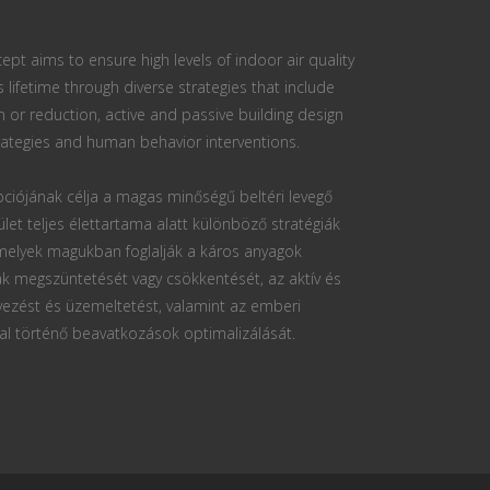
ept aims to ensure high levels of indoor air quality
s lifetime through diverse strategies that include
n or reduction, active and passive building design
ategies and human behavior interventions.
ciójának célja a magas minőségű beltéri levegő
ület teljes élettartama alatt különböző stratégiák
 melyek magukban foglalják a káros anyagok
k megszüntetését vagy csökkentését, az aktív és
vezést és üzemeltetést, valamint az emberi
al történő beavatkozások optimalizálását.