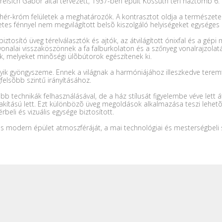
Preisich Gábor által tervezett, 1937-ben épült Kossuth téri háztömb 6.
hér-króm felületek a meghatározók. A kontrasztot oldja a természetes
zetes fénnyel nem megvilágított belsõ kiszolgáló helyiségeket egységes 
 biztosító üveg térelválasztók és ajtók, az átvilágított ónixfal és a gé
nalai visszaköszönnek a fa falburkolaton és a szőnyeg vonalrajzolatáb
k, melyeket minõségi ülõbútorok egészítenek ki.
gyik gyöngyszeme. Ennek a világnak a harmóniájához illeszkedve terem
egfelsõbb szintű irányításához.
b technikák felhasználásával, de a ház stílusát figyelembe véve lett á
 kialakítású lett. Ezt különbözõ üveg megoldások alkalmazása teszi le
beli és vizuális egysége biztosított.
us modern épület atmoszféráját, a mai technológiai és mesterségbeli 