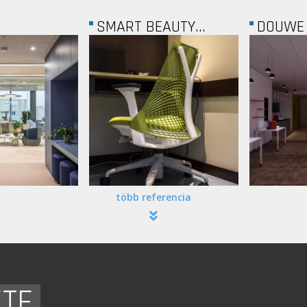
AUTY...
DOUWE EGBERTS
AUCHA
több referencia
ETE