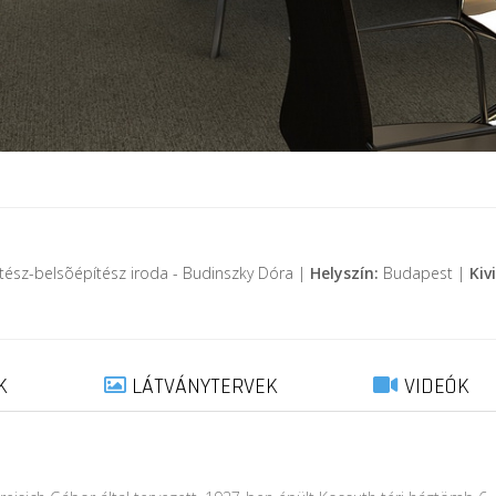
ítész-belsõépítész iroda - Budinszky Dóra |
Helyszín:
Budapest |
Kiv
K
LÁTVÁNYTERVEK
VIDEÓK