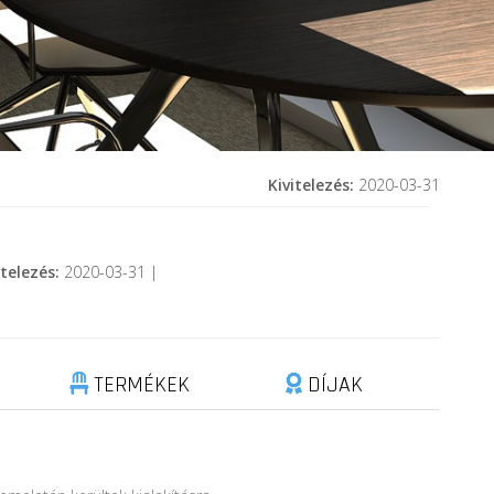
Kivitelezés:
2020-03-31
itelezés:
2020-03-31 |
TERMÉKEK
DÍJAK