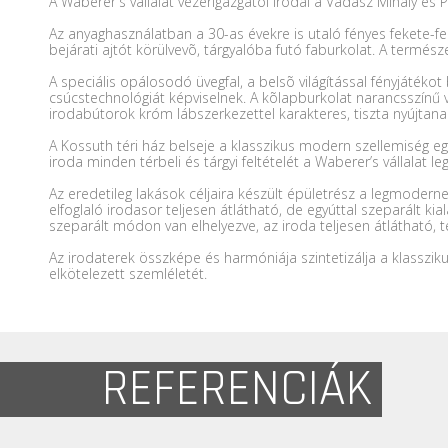
A Waberer's vállalat vezérigazgatói irodái a Vadász Mihály és 
Az anyaghasználatban a 30-as évekre is utaló fényes fekete-fe
bejárati ajtót körülvevõ, tárgyalóba futó faburkolat. A termés
A speciális opálosodó üvegfal, a belsõ világítással fényjátékot
csúcstechnológiát képviselnek. A kõlapburkolat narancsszínű vo
irodabútorok króm lábszerkezettel karakteres, tiszta nyújtana
A Kossuth téri ház belseje a klasszikus modern szellemiség e
iroda minden térbeli és tárgyi feltételét a Waberer’s vállalat l
Az eredetileg lakások céljaira készült épületrész a legmoderneb
elfoglaló irodasor teljesen átlátható, de egyúttal szeparált
szeparált módon van elhelyezve, az iroda teljesen átlátható, tér
Az irodaterek összképe és harmóniája szintetizálja a klasszik
elkötelezett szemléletét.
REFERENCIÁK