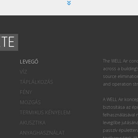
ETE
The WELL Air conc
LEVEGŐ
across a building’
VÍZ
source eliminatio
TÁPLÁLKOZÁS
and operation str
FÉNY
A WELL Air koncep
MOZGÁS
biztosítása az ép
TERMIKUS KÉNYELEM
felhasználásával
AKUSZTIKA
levegőbe jutásána
passzív épületter
ANYAGHASZNÁLAT
tevékenységek ált