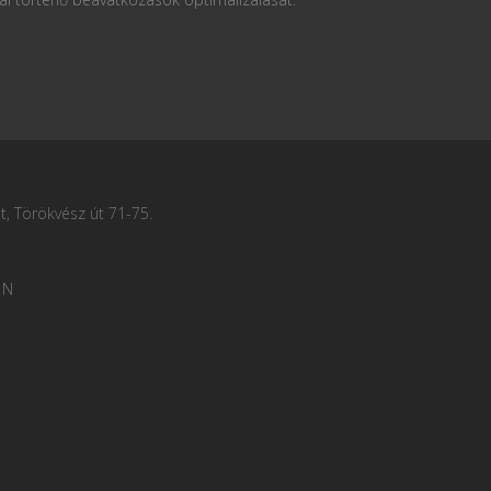
, Törökvész út 71-75.
 N