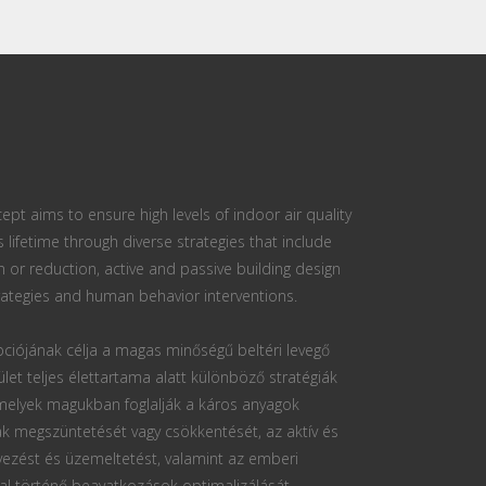
ept aims to ensure high levels of indoor air quality
s lifetime through diverse strategies that include
n or reduction, active and passive building design
ategies and human behavior interventions.
ciójának célja a magas minőségű beltéri levegő
ület teljes élettartama alatt különböző stratégiák
 melyek magukban foglalják a káros anyagok
k megszüntetését vagy csökkentését, az aktív és
vezést és üzemeltetést, valamint az emberi
al történő beavatkozások optimalizálását.