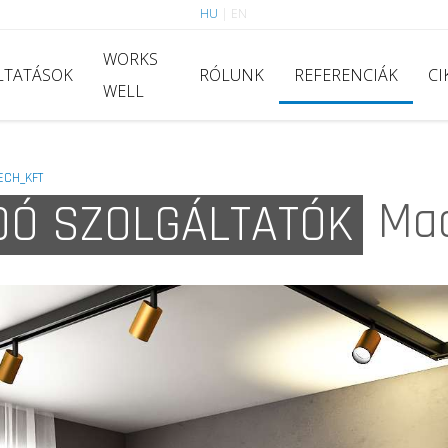
HU
|
EN
WORKS
LTATÁSOK
RÓLUNK
REFERENCIÁK
CI
WELL
ECH_KFT
Mac
DÓ SZOLGÁLTATÓK