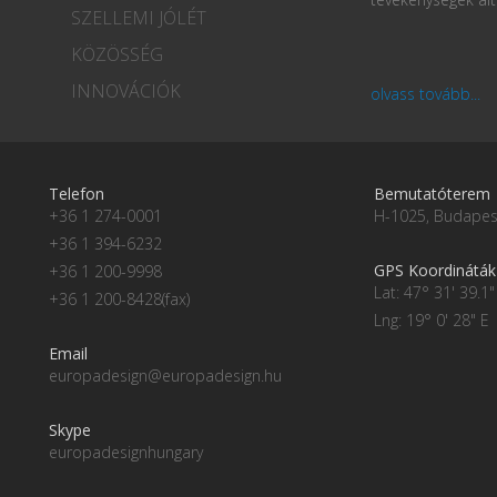
SZELLEMI JÓLÉT
KÖZÖSSÉG
INNOVÁCIÓK
olvass tovább...
Telefon
Bemutatóterem
+36 1 274-0001
H-1025, Budapest
+36 1 394-6232
GPS Koordináták
+36 1 200-9998
Lat: 47° 31' 39.1"
+36 1 200-8428(fax)
Lng: 19° 0' 28" E
Email
europadesign@europadesign.hu
Skype
europadesignhungary