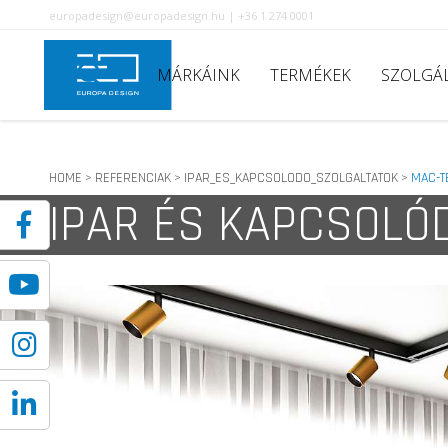
europadesign@europadesign.hu | +36 1 274 0001
MÁRKÁINK
TERMÉKEK
SZOLGÁ
HOME
REFERENCIAK
IPAR_ES_KAPCSOLODO_SZOLGALTATOK
MAC-T
>
>
>
IPAR ÉS KAPCSOLÓ