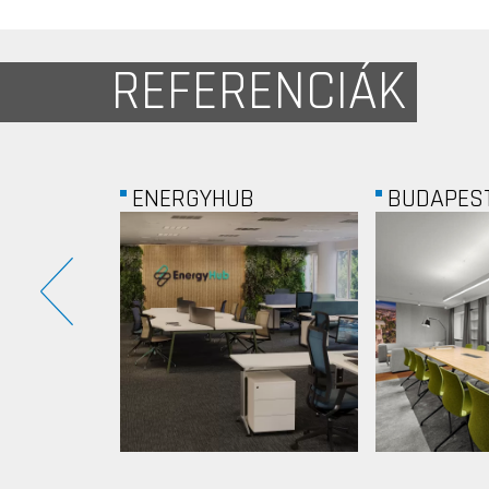
REFERENCIÁK
BUDAPEST II....
LUMINIS K