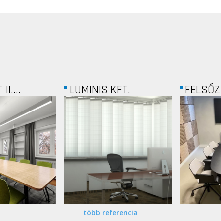
FT.
FELSŐZÖLDMÁLI...
MONIC
több referencia