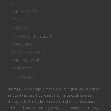
VÍZ
TÁPLÁLKOZÁS
FÉNY
MOZGÁS
TERMIKUS KÉNYELEM
AKUSZTIKA
ANYAGHASZNÁLAT
SZELLEMI JÓLÉT
KÖZÖSSÉG
INNOVÁCIÓK
The WELL Air concept aims to ensure high levels of indoor
air quality across a building’s lifetime through diverse
strategies that include source elimination or reduction,
active and passive building design and operation strategies