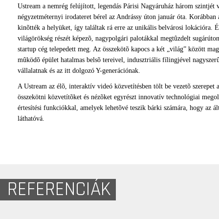
Ustream a nemrég felújított, legendás Párisi Nagyáruház három szintjét 
négyzetméternyi irodateret bérel az Andrássy úton január óta. Korábban
kinõtték a helyüket, így találtak rá erre az unikális belvárosi lokációra.
világörökség részét képezõ, nagypolgári palotákkal megtûzdelt sugárúton
startup cég telepedett meg. Az összekötõ kapocs a két „világ” között mag
mûködõ épület hatalmas belsõ tereivel, indusztriális fílingjével nagyszer
vállalatnak és az itt dolgozó Y-generációnak.
A Ustream az élõ, interaktív videó közvetítésben tölt be vezetõ szerepet
összekötni közvetítõket és nézõket egyrészt innovatív technológiai megol
értesítési funkciókkal, amelyek lehetõvé teszik bárki számára, hogy az ált
láthatóvá.
REFERENCIÁK