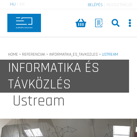
HU
|
EN
BELÉPÉS
|
REGISZTRÁCIÓ
HOME
REFERENCIAK
INFORMATIKA_ES_TAVKOZLES
USTREAM
>
>
>
INFORMATIKA ÉS
TÁVKÖZLÉS
Ustream