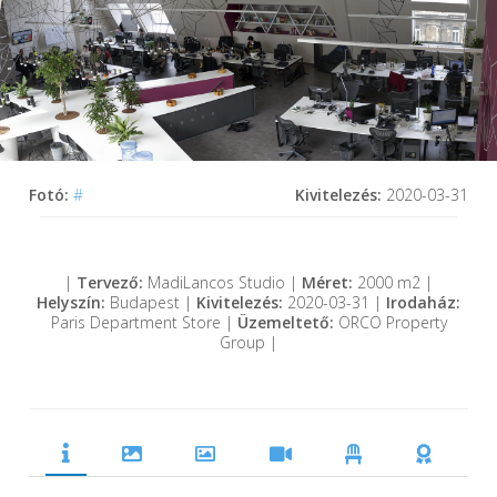
Fotó:
#
Kivitelezés:
2020-03-31
|
Tervező:
MadiLancos Studio |
Méret:
2000 m2 |
Helyszín:
Budapest |
Kivitelezés:
2020-03-31 |
Irodaház:
Paris Department Store |
Üzemeltető:
ORCO Property
Group |