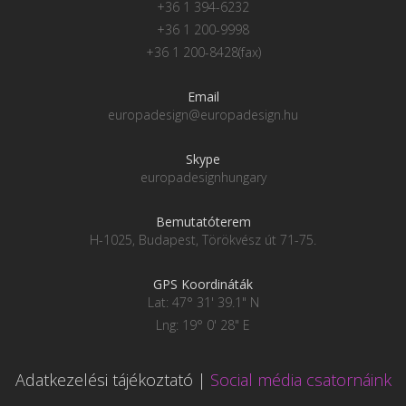
+36 1 394-6232
+36 1 200-9998
+36 1 200-8428(fax)
Email
europadesign@europadesign.hu
Skype
europadesignhungary
Bemutatóterem
H-1025, Budapest, Törökvész út 71-75.
GPS Koordináták
Lat: 47° 31' 39.1" N
Lng: 19° 0' 28" E
Adatkezelési tájékoztató
|
Social média csatornáink