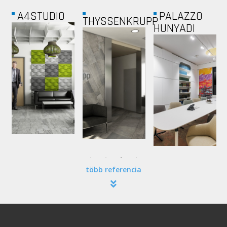
PALAZZO
AMC
THYSSENKRUPP
HUNYADI
több referencia