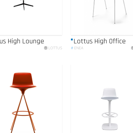
us High Lounge
Lottus High Office
LOTTUS
#
ENEA