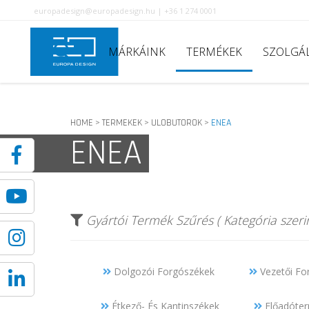
europadesign@europadesign.hu | +36 1 274 0001
MÁRKÁINK
TERMÉKEK
SZOLGÁ
HOME
TERMEKEK
ULOBUTOROK
ENEA
>
>
>
ENEA
Gyártói Termék Szűrés ( Kategória szerin
Dolgozói Forgószékek
Vezetői Fo
Étkező- És Kantinszékek
Előadóterm