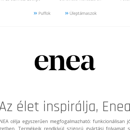
Puffok
Üleptámaszok
Az élet inspirálja, Ene
NEA
célja egyszerűen megfogalmazható: funkcionálisan j
yezetben. Termékeik rendkívül szigorú gyártási folyamat