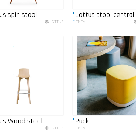
us spin stool
Lottus stool central
LOTTUS
#
ENEA
us Wood stool
Puck
LOTTUS
#
ENEA