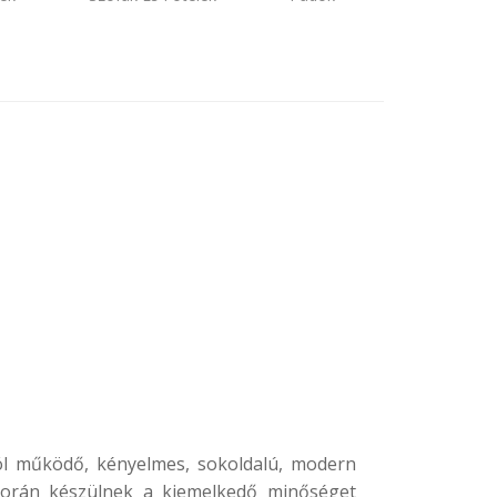
a
ól működő, kényelmes, sokoldalú, modern
 során készülnek a kiemelkedő minőséget