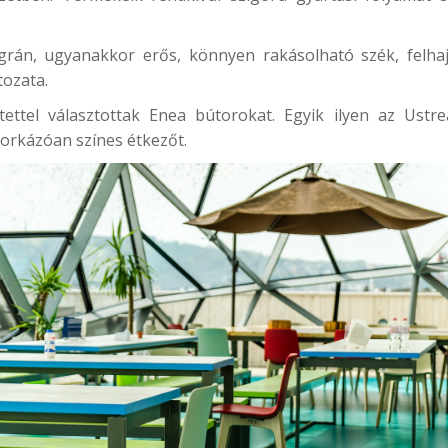
igrán, ugyanakkor erős, könnyen rakásolható szék, felha
tozata.
tettel választottak Enea bútorokat. Egyik ilyen az
Ustr
orkázóan színes étkezőt.