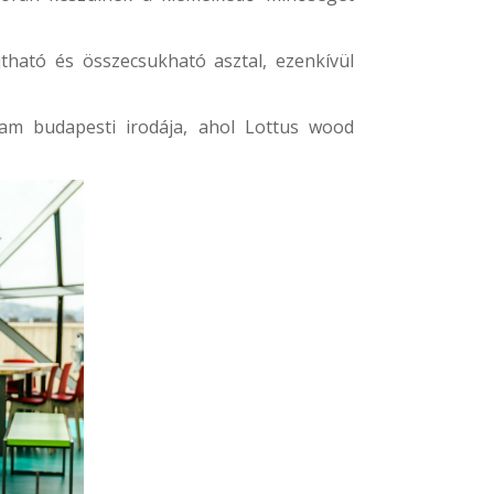
jtható és összecsukható asztal, ezenkívül
eam
budapesti irodája, ahol Lottus wood