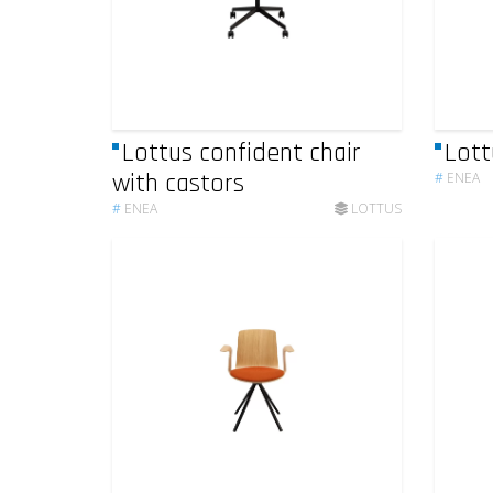
Lottus confident chair
Lott
with castors
#
ENEA
#
ENEA
LOTTUS