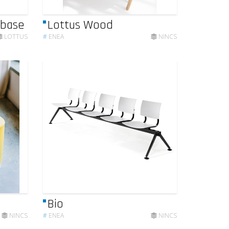
 base
Lottus Wood
LOTTUS
#
ENEA
NINCS
Bio
NINCS
#
ENEA
NINCS