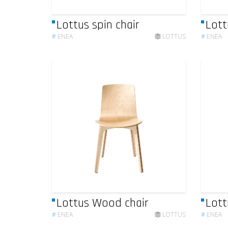
Lottus spin chair
Lott
#
ENEA
LOTTUS
#
ENEA
Lottus Wood chair
Lott
#
ENEA
LOTTUS
#
ENEA