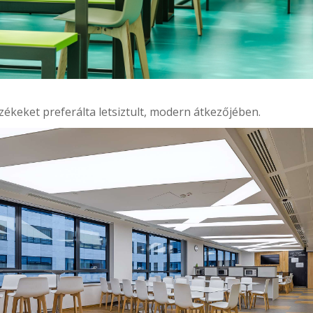
zékeket preferálta letsiztult, modern átkezőjében.