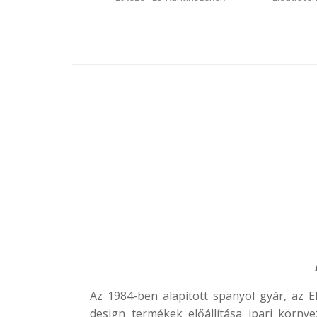
Az 1984-ben alapított spanyol gyár, az
E
design termékek előállítása ipari körn