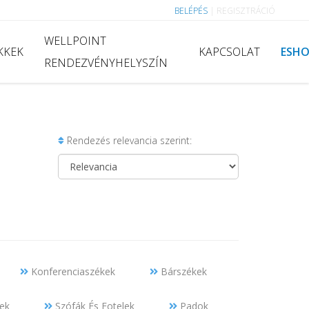
BELÉPÉS
|
REGISZTRÁCIÓ
WELLPOINT
KKEK
KAPCSOLAT
ESH
RENDEZVÉNYHELYSZÍN
Rendezés relevancia szerint:
Konferenciaszékek
Bárszékek
ek
Szófák És Fotelek
Padok