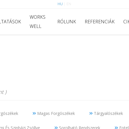
HU
|
EN
WORKS
LTATÁSOK
RÓLUNK
REFERENCIÁK
CI
WELL
t )
rgószékek
Magas Forgószékek
Tárgyalószékek
i És Szinházi Zsöllye
Sorolható Rendszerek
Fotel