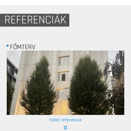
REFERENCIÁK
ERV
LOYALBA
több referencia