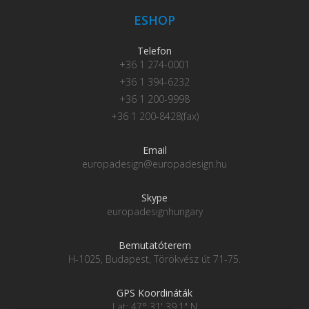
ESHOP
Telefon
+36 1 274-0001
+36 1 394-6232
+36 1 200-9998
+36 1 200-8428(fax)
Email
europadesign@europadesign.hu
Skype
europadesignhungary
Bemutatóterem
H-1025, Budapest, Törökvész út 71-75.
GPS Koordináták
Lat: 47° 31' 39.1" N