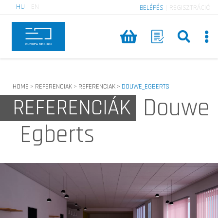
HU
|
EN
BELÉPÉS
|
REGISZTRÁCIÓ
HOME
REFERENCIAK
REFERENCIAK
DOUWE_EGBERTS
>
>
>
Douwe
REFERENCIÁK
Egberts