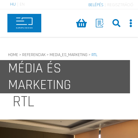
HU
|
EN
BELÉPÉS
|
REGISZTRÁCIÓ
HOME
REFERENCIAK
MEDIA_ES_MARKETING
RTL
>
>
>
MÉDIA ÉS
MARKETING
RTL