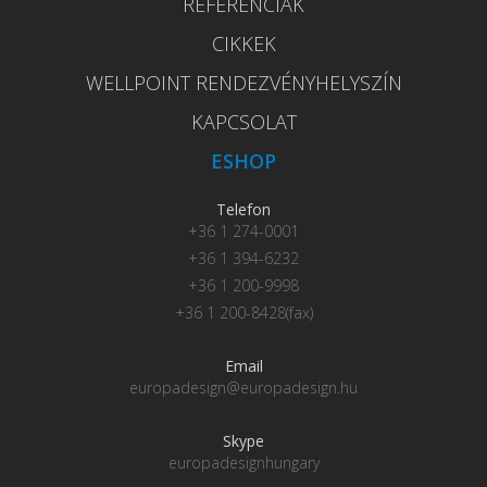
REFERENCIÁK
CIKKEK
WELLPOINT RENDEZVÉNYHELYSZÍN
KAPCSOLAT
ESHOP
Telefon
+36 1 274-0001
+36 1 394-6232
+36 1 200-9998
+36 1 200-8428(fax)
Email
europadesign@europadesign.hu
Skype
europadesignhungary