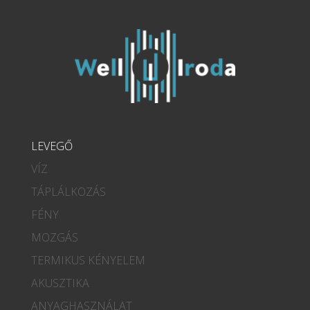
LEVEGŐ
VÍZ
TÁPLÁLKOZÁS
FÉNY
MOZGÁS
TERMIKUS KÉNYELEM
AKUSZTIKA
ANYAGHASZNÁLAT