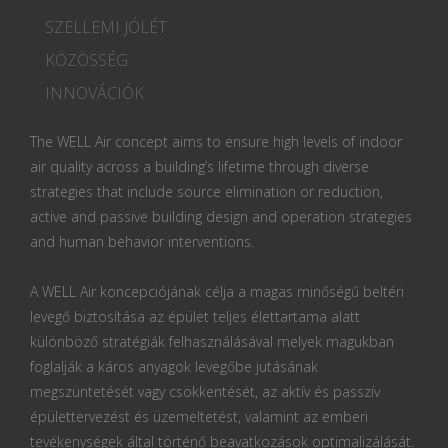
SZELLEMI JÓLÉT
KÖZÖSSÉG
INNOVÁCIÓK
The WELL Air concept aims to ensure high levels of indoor
air quality across a building’s lifetime through diverse
strategies that include source elimination or reduction,
active and passive building design and operation strategies
and human behavior interventions.
A WELL Air koncepciójának célja a magas minőségű beltéri
levegő biztosítása az épület teljes élettartama alatt
különböző stratégiák felhasználásával melyek magukban
foglalják a káros anyagok levegőbe jutásának
megszüntetését vagy csökkentését, az aktív és passzív
épülettervezést és üzemeltetést, valamint az emberi
tevékenységek által történő beavatkozások optimalizálását.