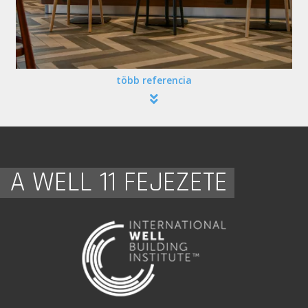
több referencia
A WELL 11 FEJEZETE