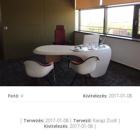
Fotó:
#
Kivitelezés:
2017-01-08
|
Tervezés:
2017-01-08 |
Tervező:
Karajz Zsolt |
Kivitelezés:
2017-01-08 |