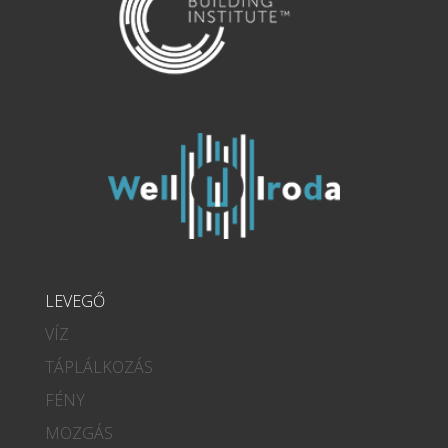
LEVEGŐ
VÍZ
TÁPLÁLKOZÁS
FÉNY
MOZGÁS