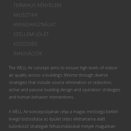
TERMIKUS KÉNYELEM
AKUSZTIKA
ANYAGHASZNÁLAT
SZELLEMI JÓLÉT
KÖZÖSSÉG
INNOVÁCIÓK
The WELL Air concept aims to ensure high levels of indoor
air quality across a building’s lifetime through diverse
strategies that include source elimination or reduction,
active and passive building design and operation strategies
and human behavior interventions.
A WELL Air koncepciójának célja a magas minőségű beltéri
levegő biztosítása az épület teljes élettartama alatt
különböző stratégiák felhasználásával melyek magukban