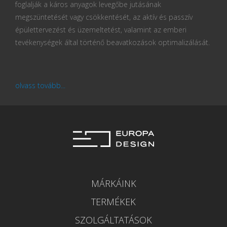
foglalják a káros anyagok levegőbe jutásának
megszüntetését vagy csökkentését, az aktív és passzív
épülettervezést és üzemeltetést, valamint az emberi
tevékenységek által történő beavatkozások optimalizálását.
olvass tovább...
MÁRKÁINK
TERMÉKEK
SZOLGÁLTATÁSOK