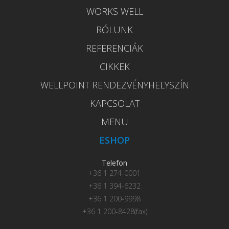
WORKS WELL
RÓLUNK
REFERENCIÁK
CIKKEK
WELLPOINT RENDEZVÉNYHELYSZÍN
KAPCSOLAT
MENU
ESHOP
Telefon
+36 1 274-0001
+36 1 394-6232
+36 1 200-9998
+36 1 200-8428(fax)