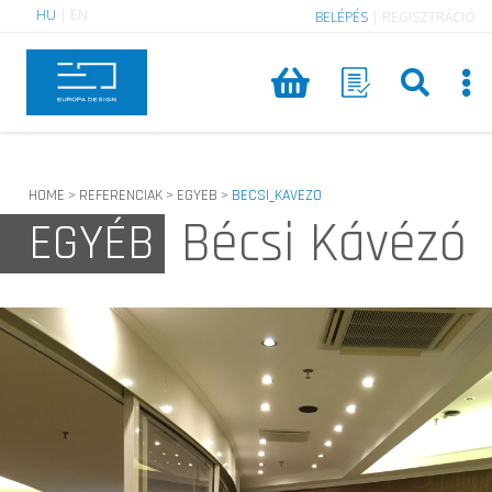
HU
|
EN
BELÉPÉS
|
REGISZTRÁCIÓ
HOME
REFERENCIAK
EGYEB
BECSI_KAVEZO
>
>
>
Bécsi Kávézó
EGYÉB