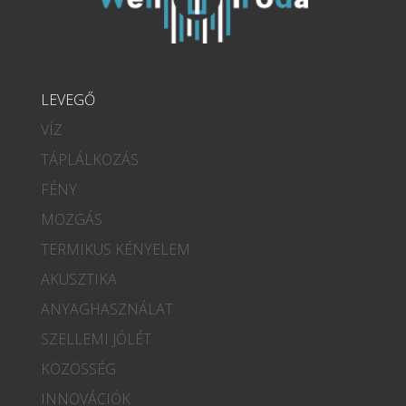
LEVEGŐ
VÍZ
TÁPLÁLKOZÁS
FÉNY
MOZGÁS
TERMIKUS KÉNYELEM
AKUSZTIKA
ANYAGHASZNÁLAT
SZELLEMI JÓLÉT
KÖZÖSSÉG
INNOVÁCIÓK