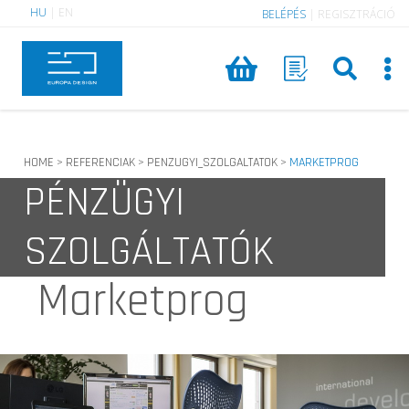
HU
|
EN
BELÉPÉS
|
REGISZTRÁCIÓ
HOME
REFERENCIAK
PENZUGYI_SZOLGALTATOK
MARKETPROG
>
>
>
PÉNZÜGYI
SZOLGÁLTATÓK
Marketprog