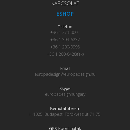
KAPCSOLAT
ESHOP
Telefon
+36 1 274-0001
+36 1 394-6232
+36 1 200-9998
+36 1 200-8428(fax)
Email
europadesign@europadesign.hu
Skype
europadesignhungary
Bemutatóterem
H-1025, Budapest, Törökvész út 71-75.
GPS Koordináták