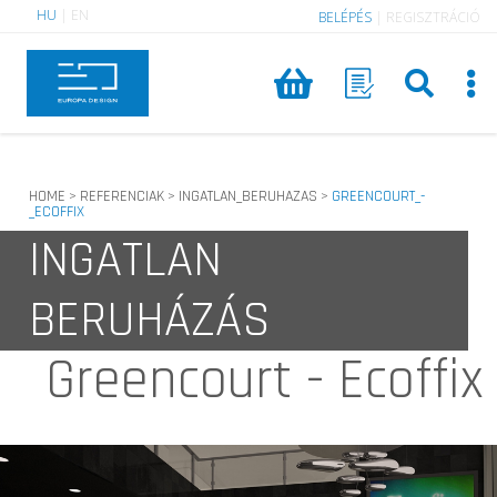
HU
|
EN
BELÉPÉS
|
REGISZTRÁCIÓ
HOME
REFERENCIAK
INGATLAN_BERUHAZAS
GREENCOURT_-
>
>
>
_ECOFFIX
INGATLAN
BERUHÁZÁS
Greencourt - Ecoffix