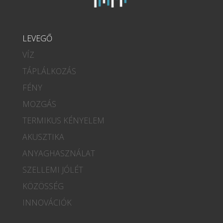
LEVEGŐ
VÍZ
TÁPLÁLKOZÁS
FÉNY
MOZGÁS
TERMIKUS KÉNYELEM
AKUSZTIKA
ANYAGHASZNÁLAT
SZELLEMI JÓLÉT
KÖZÖSSÉG
INNOVÁCIÓK