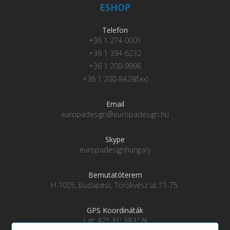
ESHOP
Telefon
+36 1 274-0001
+36 1 394-6232
+36 1 200-9998
+36 1 200-8428(fax)
Email
europadesign@europadesign.hu
Skype
europadesignhungary
Bemutatóterem
H-1025, Budapest, Törökvész út 71-75.
GPS Koordináták
Lat: 47° 31' 39.1" N