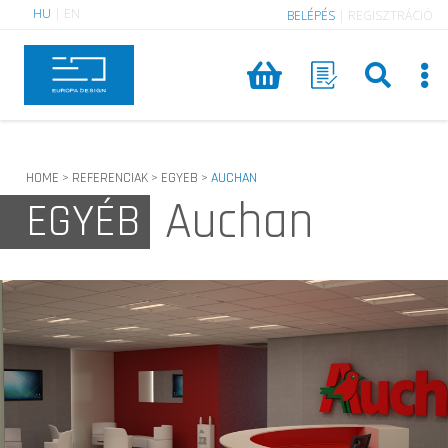
HU
|
EN
BELÉPÉS
|
REGISZTRÁCIÓ
HOME
REFERENCIAK
EGYEB
AUCHAN
>
>
>
Auchan
EGYÉB