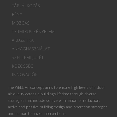
TÁPLÁLKOZÁS
FÉNY
MOZGÁS
TERMIKUS KÉNYELEM
AKUSZTIKA
ANYAGHASZNÁLAT
SZELLEMI JÓLÉT
KÖZÖSSÉG
INNOVÁCIÓK
The WELL Air concept aims to ensure high levels of indoor
air quality across a building’s lifetime through diverse
strategies that include source elimination or reduction,
active and passive building design and operation strategies
and human behavior interventions.