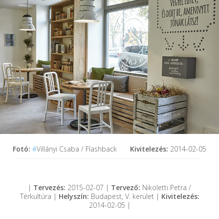
Fotó:
#
Villányi Csaba / Flashback
Kivitelezés:
2014-02-05
|
Tervezés:
2015-02-07 |
Tervező:
Nikoletti Petra /
Térkultúra |
Helyszín:
Budapest, V. kerület |
Kivitelezés:
2014-02-05 |