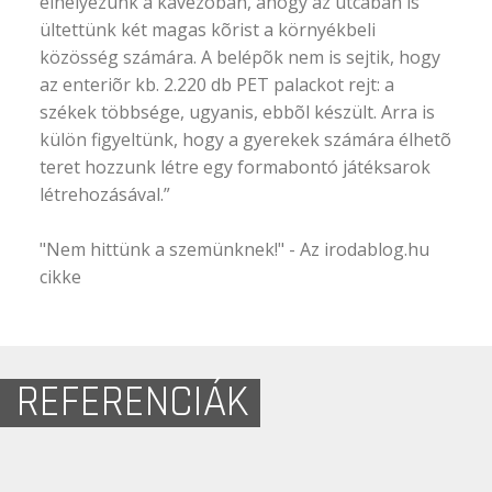
elhelyezünk a kávézóban, ahogy az utcában is
ültettünk két magas kõrist a környékbeli
közösség számára. A belépõk nem is sejtik, hogy
az enteriõr kb. 2.220 db PET palackot rejt: a
székek többsége, ugyanis, ebbõl készült. Arra is
külön figyeltünk, hogy a gyerekek számára élhetõ
teret hozzunk létre egy formabontó játéksarok
létrehozásával.”
"Nem hittünk a szemünknek!" -
Az irodablog.hu
cikke
REFERENCIÁK