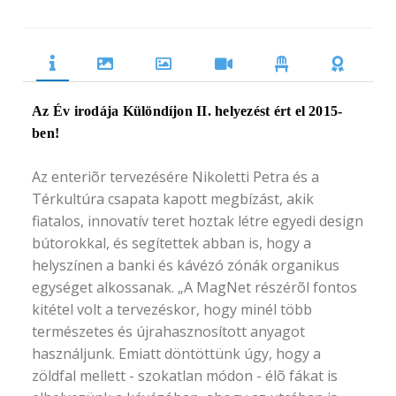
Az Év irodája Különdíjon II. helyezést ért el 2015-
ben!
Az enteriõr tervezésére Nikoletti Petra és a
Térkultúra csapata kapott megbízást, akik
fiatalos, innovatív teret hoztak létre egyedi design
bútorokkal, és segítettek abban is, hogy a
helyszínen a banki és kávézó zónák organikus
egységet alkossanak. „A MagNet részérõl fontos
kitétel volt a tervezéskor, hogy minél több
természetes és újrahasznosított anyagot
használjunk. Emiatt döntöttünk úgy, hogy a
zöldfal mellett - szokatlan módon - élõ fákat is