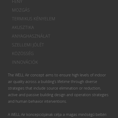
FÉNY
MOZGÁS
TERMIKUS KÉNYELEM
AKUSZTIKA
ANYAGHASZNÁLAT
SZELLEMI JÓLÉT
KÖZÖSSÉG
INNOVÁCIÓK
The WELL Air concept aims to ensure high levels of indoor
air quality across a building’s lifetime through diverse
strategies that include source elimination or reduction,
active and passive building design and operation strategies
and human behavior interventions.
A WELL Air koncepciójának célja a magas minőségű beltéri