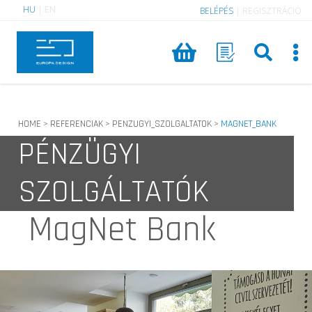
HU
|
EN
BELÉPÉS
|
REGISZTRÁCIÓ
HOME
REFERENCIAK
PENZUGYI_SZOLGALTATOK
MAGNET_BANK
>
>
>
PÉNZÜGYI
SZOLGÁLTATÓK
MagNet Bank