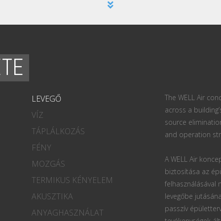
ETE
The WELL Air conc
LEVEGŐ
across a building’
VÍZ
source eliminatio
TÁPLÁLKOZÁS
and operation str
FÉNY
A WELL Air koncep
MOZGÁS
biztosítása az ép
TERMIKUS KÉNYELEM
felhasználásával
AKUSZTIKA
levegőbe jutásána
passzív épületter
ANYAGHASZNÁLAT
tevékenységek ált