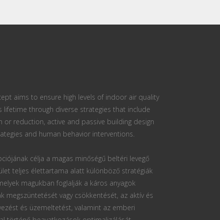
ept aims to ensure high levels of indoor air quality
s lifetime through diverse strategies that include
n or reduction, active and passive building design
ategies and human behavior interventions.
ciójának célja a magas minőségű beltéri levegő
ület teljes élettartama alatt különböző stratégiák
 melyek magukban foglalják a káros anyagok
k megszüntetését vagy csökkentését, az aktív és
vezést és üzemeltetést, valamint az emberi
al történő beavatkozások optimalizálását.