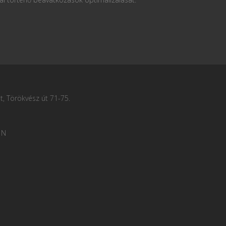
, Törökvész út 71-75.
 N