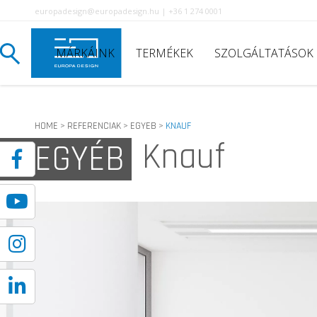
europadesign@europadesign.hu | +36 1 274 0001
MÁRKÁINK
TERMÉKEK
SZOLGÁLTATÁSOK
HOME
REFERENCIAK
EGYEB
KNAUF
>
>
>
Knauf
EGYÉB