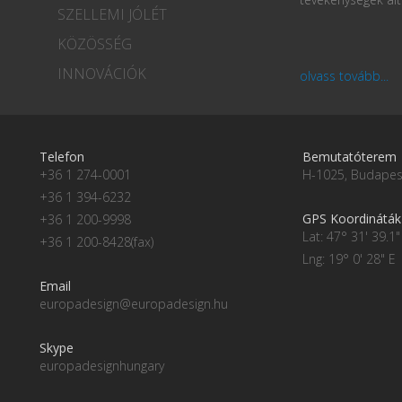
SZELLEMI JÓLÉT
KÖZÖSSÉG
INNOVÁCIÓK
olvass tovább...
Telefon
Bemutatóterem
+36 1 274-0001
H-1025, Budapest
+36 1 394-6232
GPS Koordináták
+36 1 200-9998
Lat: 47° 31' 39.1"
+36 1 200-8428(fax)
Lng: 19° 0' 28" E
Email
europadesign@europadesign.hu
Skype
europadesignhungary