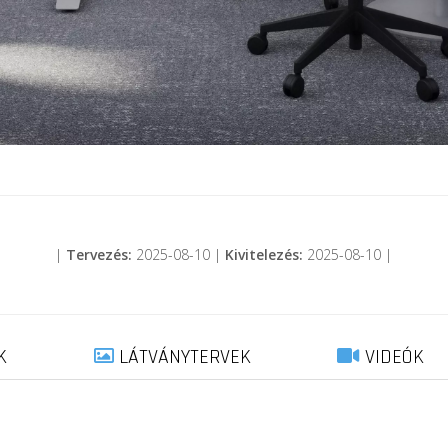
|
Tervezés:
2025-08-10 |
Kivitelezés:
2025-08-10 |
K
LÁTVÁNYTERVEK
VIDEÓK