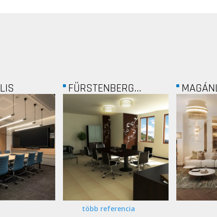
ERG...
MAGÁNLAKÁS
SYNTHE
több referencia