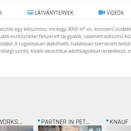
K
LÁTVÁNYTERVEK
VIDEÓK
sztés egy kétszintes, mintegy 3000 m²-es, korszerű irodatér
uális eszközökkel felszerelt tárgyalók, valamint sokszínű k
dást. A rugalmasan alakítható, tudatosan szervezett belső
ségi szintű, kiváló akusztikai adottságokkal rendelkező,
N PET...
KNAUF
BUDAPES