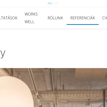
HU
|
EN
WORKS
LTATÁSOK
RÓLUNK
REFERENCIÁK
CI
WELL
y