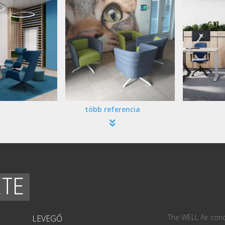
több referencia
ETE
The WELL Air conc
LEVEGŐ