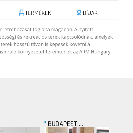
TERMÉKEK
DÍJAK
 létrehozását foglalta magában. A nyitott
özösségi és rekreációs terek kapcsolódnak, amelyek
 terek hosszú távon is képesek követni a
 inspiráló környezetet teremtenek az ARM Hungary
TI...
AMWAY
IP W