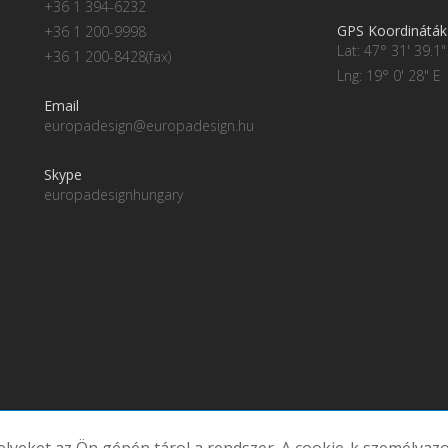
+36 1 394-6232
GPS Koordináták
+36 1 200-9998
Lat: 47° 31' 39.1"
+36 1 200-8428(fax)
Lng: 19° 0' 28" E
Email
europadesign@europadesign.hu
Skype
europadesignhungary