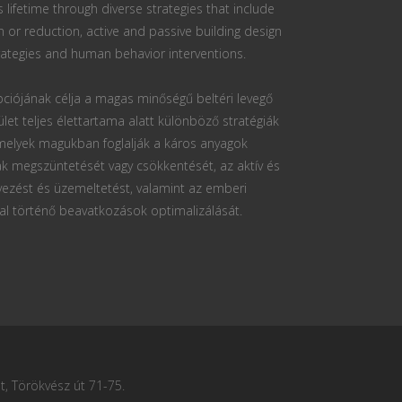
s lifetime through diverse strategies that include
n or reduction, active and passive building design
ategies and human behavior interventions.
ciójának célja a magas minőségű beltéri levegő
ület teljes élettartama alatt különböző stratégiák
 melyek magukban foglalják a káros anyagok
k megszüntetését vagy csökkentését, az aktív és
vezést és üzemeltetést, valamint az emberi
al történő beavatkozások optimalizálását.
, Törökvész út 71-75.