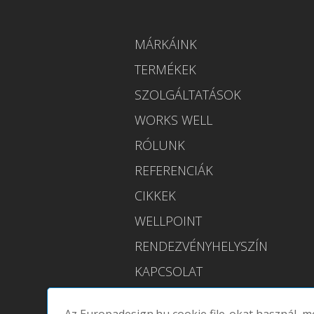
MÁRKÁINK
TERMÉKEK
SZOLGÁLTATÁSOK
WORKS WELL
RÓLUNK
REFERENCIÁK
CIKKEK
WELLPOINT
RENDEZVÉNYHELYSZÍN
KAPCSOLAT
ESHOP