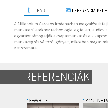
LEÍRÁS
REFERENCIA KÉPE
A Millennium Gardens irodaházban megvalósult fejle
munkaterületekhez technológiailag fejlett, audioviz
egyaránt támogatják a csapatmunkát és a kikapcsoló
munkavégzés változó igényeit, miközben magas minő
Kft. számára.
REFERENCIÁK
AMC NETWORKS...
PARTNER I