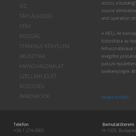
across a building’
VÍZ
source eliminatio
TÁPLÁLKOZÁS
and operation str
FÉNY
A WELL Air koncep
MOZGÁS
biztosítása az ép
TERMIKUS KÉNYELEM
felhasználásával
AKUSZTIKA
levegőbe jutásána
passzív épületter
ANYAGHASZNÁLAT
tevékenységek ált
SZELLEMI JÓLÉT
KÖZÖSSÉG
INNOVÁCIÓK
olvass tovább...
Telefon
Bemutatóterem
+36 1 274-0001
H-1025, Budapest