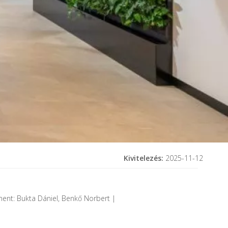
Kivitelezés:
2025-11-12
ent: Bukta Dániel, Benkő Norbert |