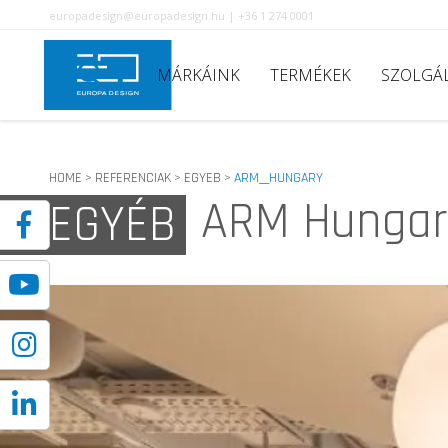
europadesign@europadesign.hu | +36 1 274 0001
MÁRKÁINK
TERMÉKEK
SZOLGÁ
HOME
REFERENCIAK
EGYEB
ARM__HUNGARY
>
>
>
ARM Hungar
EGYÉB