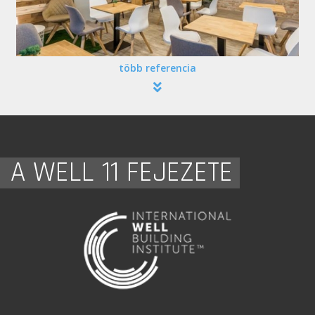
több referencia
A WELL 11 FEJEZETE