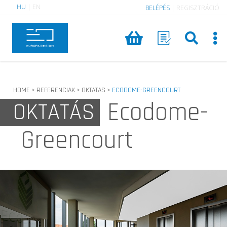
HU
|
EN
BELÉPÉS
|
REGISZTRÁCIÓ
HOME
REFERENCIAK
OKTATAS
ECODOME-GREENCOURT
>
>
>
Ecodome-
OKTATÁS
Greencourt