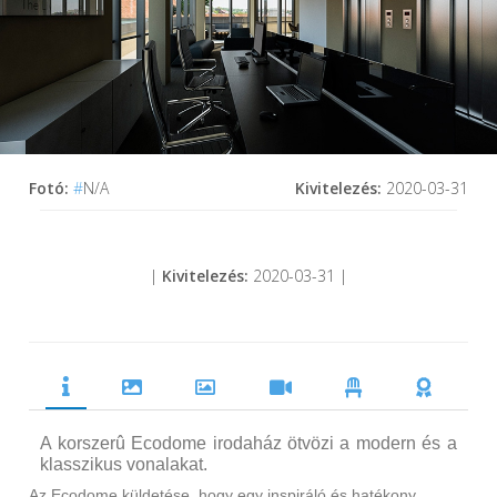
Fotó:
#
N/A
Kivitelezés:
2020-03-31
|
Kivitelezés:
2020-03-31 |
A korszerû Ecodome irodaház ötvözi a modern és a
klasszikus vonalakat.
Az Ecodome küldetése, hogy egy inspiráló és hatékony