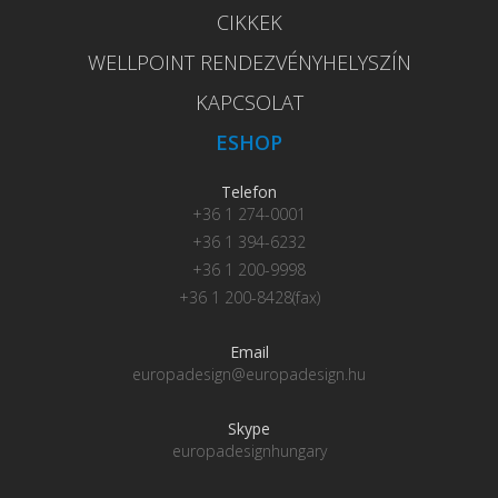
CIKKEK
WELLPOINT RENDEZVÉNYHELYSZÍN
KAPCSOLAT
ESHOP
Telefon
+36 1 274-0001
+36 1 394-6232
+36 1 200-9998
+36 1 200-8428(fax)
Email
europadesign@europadesign.hu
Skype
europadesignhungary