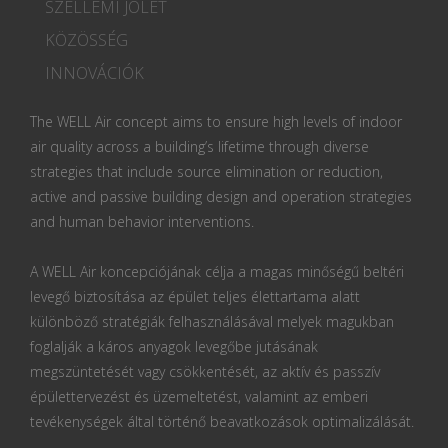
SZELLEMI JÓLÉT
KÖZÖSSÉG
INNOVÁCIÓK
The WELL Air concept aims to ensure high levels of indoor
air quality across a building’s lifetime through diverse
strategies that include source elimination or reduction,
active and passive building design and operation strategies
and human behavior interventions.
A WELL Air koncepciójának célja a magas minőségű beltéri
levegő biztosítása az épület teljes élettartama alatt
különböző stratégiák felhasználásával melyek magukban
foglalják a káros anyagok levegőbe jutásának
megszüntetését vagy csökkentését, az aktív és passzív
épülettervezést és üzemeltetést, valamint az emberi
tevékenységek által történő beavatkozások optimalizálását.