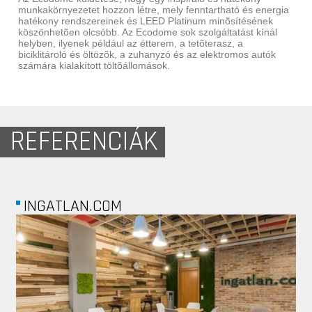
munkakörnyezetet hozzon létre, mely fenntartható és energia
hatékony rendszereinek és LEED Platinum minõsítésének
köszönhetõen olcsóbb. Az Ecodome sok szolgáltatást kínál
helyben, ilyenek például az étterem, a tetõterasz, a
biciklitároló és öltözõk, a zuhanyzó és az elektromos autók
számára kialakított töltõállomások.
REFERENCIÁK
TLAN.COM
EMERSON