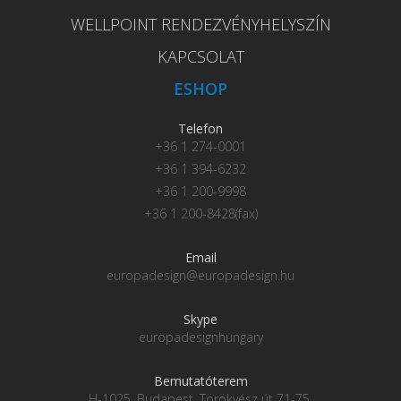
WELLPOINT RENDEZVÉNYHELYSZÍN
KAPCSOLAT
ESHOP
Telefon
+36 1 274-0001
+36 1 394-6232
+36 1 200-9998
+36 1 200-8428(fax)
Email
europadesign@europadesign.hu
Skype
europadesignhungary
Bemutatóterem
H-1025, Budapest, Törökvész út 71-75.