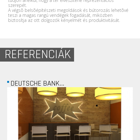
tudjon anélkül, hogy a tér elveszítené reprezentációs
szerepét.
A végsõ belsõépítészeti megoldások és bútorozás lehetõvé
teszi a magas rangú vendégek fogadását, miközben
biztosítja az ott dolgozók kényelmét és produktivitását.
REFERENCIÁK
MONICOMP