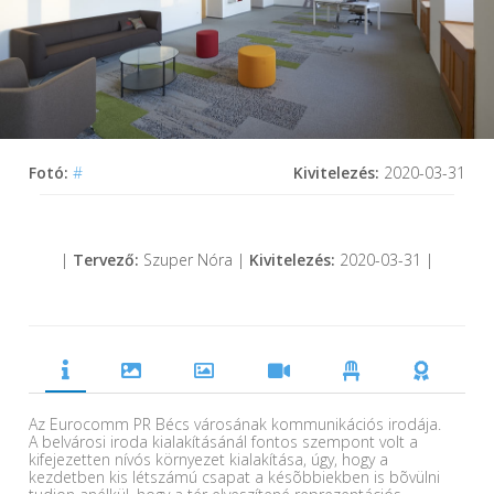
Fotó:
#
Kivitelezés:
2020-03-31
|
Tervező:
Szuper Nóra |
Kivitelezés:
2020-03-31 |
Az Eurocomm PR Bécs városának kommunikációs irodája.
A belvárosi iroda kialakításánál fontos szempont volt a
kifejezetten nívós környezet kialakítása, úgy, hogy a
kezdetben kis létszámú csapat a késõbbiekben is bõvülni