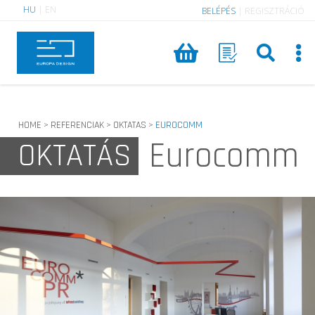
HU
|
EN
BELÉPÉS
|
REGISZTRÁCIÓ
HOME
REFERENCIAK
OKTATAS
EUROCOMM
>
>
>
Eurocomm
OKTATÁS