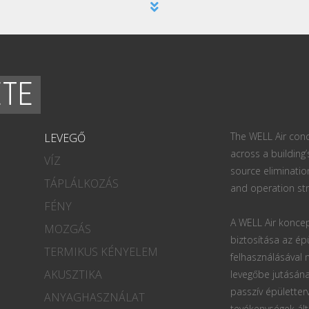
ETE
The WELL Air conc
LEVEGŐ
across a building’
VÍZ
source eliminatio
TÁPLÁLKOZÁS
and operation str
FÉNY
A WELL Air koncep
MOZGÁS
biztosítása az ép
TERMIKUS KÉNYELEM
felhasználásával
AKUSZTIKA
levegőbe jutásána
passzív épületter
ANYAGHASZNÁLAT
tevékenységek ált