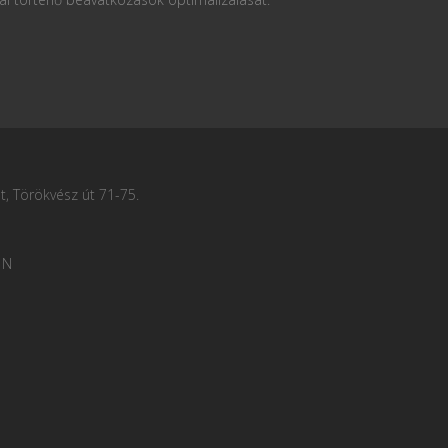
, Törökvész út 71-75.
 N