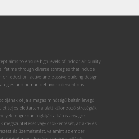
ept aims to ensure high levels of indoor air quality
s lifetime through diverse strategies that include
n or reduction, active and passive building design
ategies and human behavior interventions.
ciójának célja a magas minőségű beltéri levegő
ület teljes élettartama alatt különböző stratégiák
 melyek magukban foglalják a káros anyagok
k megszüntetését vagy csökkentését, az aktív és
vezést és üzemeltetést, valamint az emberi
al történő beavatkozások optimalizálását.