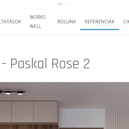
HU
|
EN
WORKS
LTATÁSOK
RÓLUNK
REFERENCIÁK
CI
WELL
- Paskal Rose 2