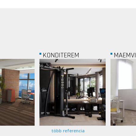
REM
MAEMVI
UNISYS
több referencia