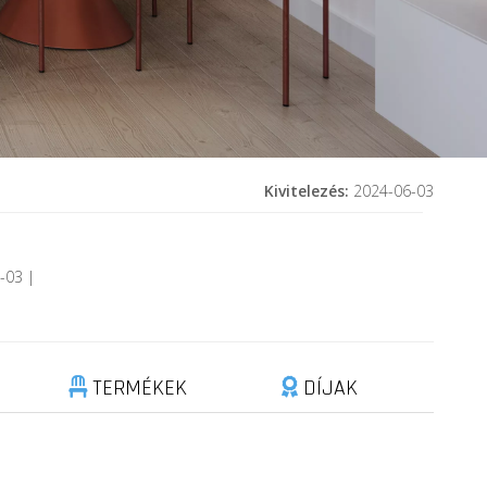
Kivitelezés:
2024-06-03
-03 |
TERMÉKEK
DÍJAK