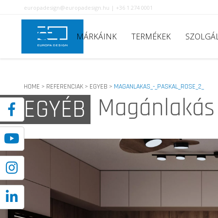
europadesign@europadesign.hu | +36 1 274 0001
MÁRKÁINK
TERMÉKEK
SZOLGÁ
HOME
REFERENCIAK
EGYEB
MAGANLAKAS_-_PASKAL_ROSE_2_
>
>
>
Magánlakás 
EGYÉB