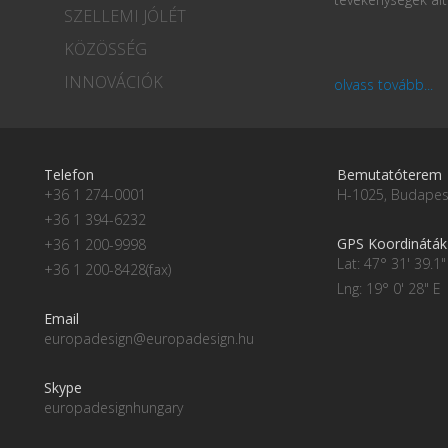
SZELLEMI JÓLÉT
KÖZÖSSÉG
INNOVÁCIÓK
olvass tovább...
Telefon
Bemutatóterem
+36 1 274-0001
H-1025, Budapest
+36 1 394-6232
GPS Koordináták
+36 1 200-9998
Lat: 47° 31' 39.1"
+36 1 200-8428(fax)
Lng: 19° 0' 28" E
Email
europadesign@europadesign.hu
Skype
europadesignhungary