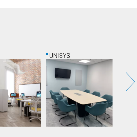
RSM
VEOL