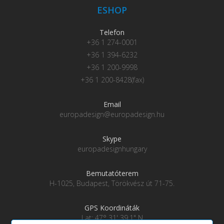
ESHOP
Telefon
+36 1 274-0001
+36 1 394-6232
+36 1 200-9998
+36 1 200-8428(fax)
Email
europadesign@europadesign.hu
Skype
europadesignhungary
Bemutatóterem
H-1025, Budapest, Törökvész út 71-75.
GPS Koordináták
Lat: 47° 31' 39.1" N