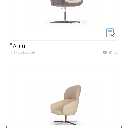
Arca
#
TRUE DESIGN
NINCS