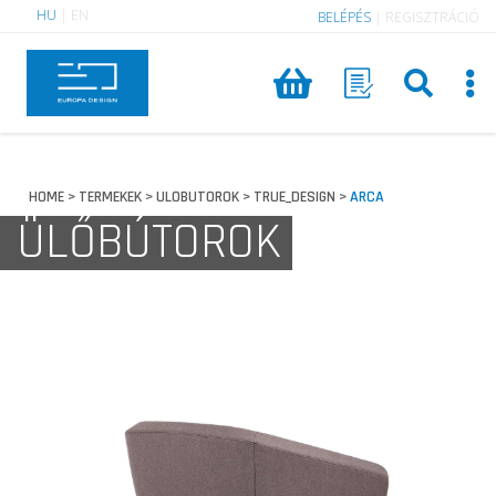
HU
|
EN
BELÉPÉS
|
REGISZTRÁCIÓ
HOME
TERMEKEK
ULOBUTOROK
TRUE_DESIGN
ARCA
>
>
>
>
ÜLŐBÚTOROK