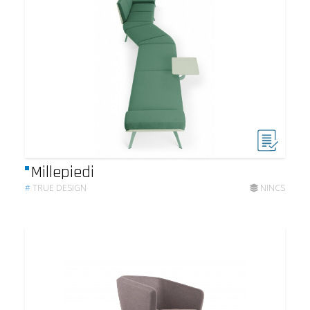
Millepiedi
#
TRUE DESIGN
NINCS