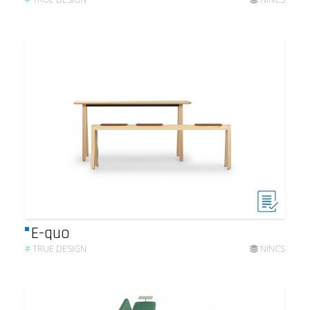
E-quo
#
TRUE DESIGN
NINCS