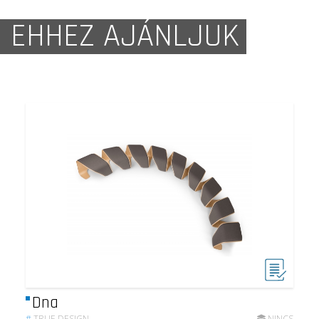
EHHEZ AJÁNLJUK
Dna
#
TRUE DESIGN
NINCS