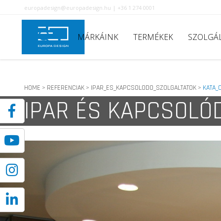
europadesign@europadesign.hu | +36 1 274 0001
MÁRKÁINK
TERMÉKEK
SZOLGÁ
HOME
REFERENCIAK
IPAR_ES_KAPCSOLODO_SZOLGALTATOK
KATA_
>
>
>
IPAR ÉS KAPCSOLÓ