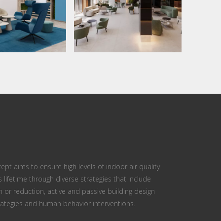
ept aims to ensure high levels of indoor air quality
s lifetime through diverse strategies that include
n or reduction, active and passive building design
ategies and human behavior interventions.