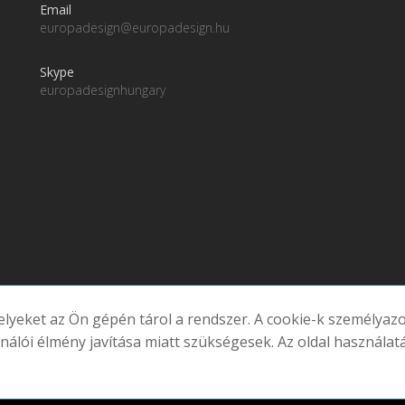
Email
europadesign@europadesign.hu
Skype
europadesignhungary
melyeket az Ön gépén tárol a rendszer. A cookie-k személya
atornáink
ználói élmény javítása miatt szükségesek. Az oldal használat