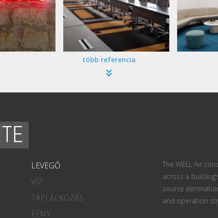
több referencia
ETE
The WELL Air conc
LEVEGŐ
across a building’
VÍZ
source eliminatio
TÁPLÁLKOZÁS
and operation str
FÉNY