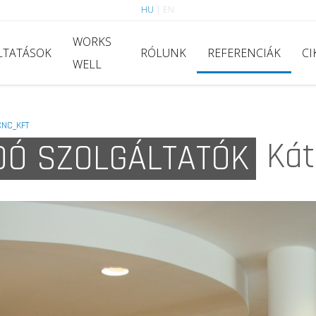
HU
|
EN
WORKS
LTATÁSOK
RÓLUNK
REFERENCIÁK
CI
WELL
CNC_KFT
Kát
DÓ SZOLGÁLTATÓK