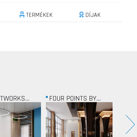
TERMÉKEK
DÍJAK
INTS BY...
EUROMEDICS
NADOR