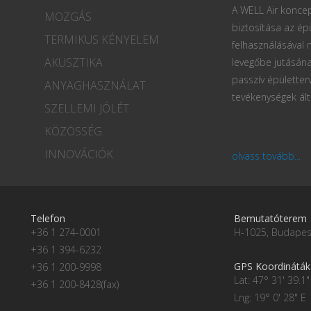
A WELL Air koncep
MOZGÁS
biztosítása az ép
TERMIKUS KÉNYELEM
felhasználásával
AKUSZTIKA
levegőbe jutásána
passzív épületter
ANYAGHASZNÁLAT
tevékenységek ált
SZELLEMI JÓLÉT
KÖZÖSSÉG
INNOVÁCIÓK
olvass tovább...
Telefon
Bemutatóterem
+36 1 274-0001
H-1025, Budapest
+36 1 394-6232
GPS Koordináták
+36 1 200-9998
Lat: 47° 31' 39.1"
+36 1 200-8428(fax)
Lng: 19° 0' 28" E