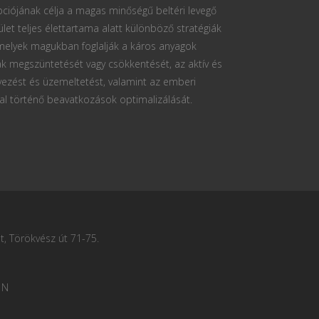
ciójának célja a magas minőségű beltéri levegő
ület teljes élettartama alatt különböző stratégiák
 melyek magukban foglalják a káros anyagok
k megszüntetését vagy csökkentését, az aktív és
vezést és üzemeltetést, valamint az emberi
al történő beavatkozások optimalizálását.
, Törökvész út 71-75.
 N