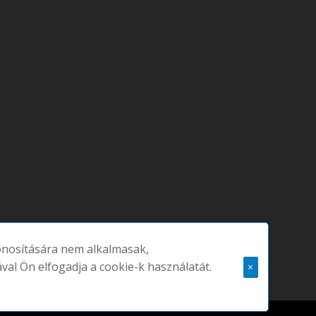
zonosítására nem alkalmasak,
ával Ön elfogadja a cookie-k használatát.
×