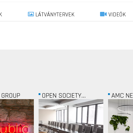
K
LÁTVÁNYTERVEK
VIDEÓK
ETY...
AMC NETWORKS...
FOUR PO