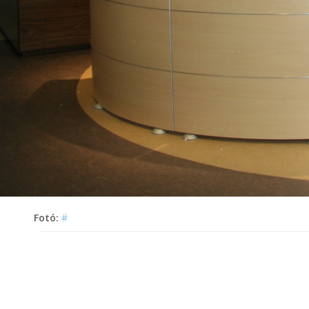
Fotó:
#