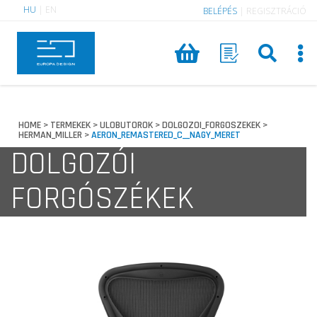
HU
|
EN
BELÉPÉS
|
REGISZTRÁCIÓ
HOME
TERMEKEK
ULOBUTOROK
DOLGOZOI_FORGOSZEKEK
>
>
>
>
HERMAN_MILLER
AERON_REMASTERED_C__NAGY_MERET
>
DOLGOZÓI
FORGÓSZÉKEK