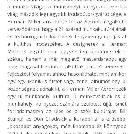
a munka világa, a munkahelyi környezet, ezért a
világ második legnagyobb irodabútor-gyártó cége, a
Herman Miller arra kérte fel az Aeront megalkotó
tervezőpárost, hogy a 21. század munkakultúrájának
és technológiai fejlődésének fényében gondolják át
a kultikus irodaszéket. A designerek a Herman
Millerrel együtt nem egyszerűen újratervezték a
széket, hanem a már meglévő mesterdarabot egy
még magasabb szinten alkották újra. A tervezési-
fejlesztési folyamat ahhoz hasonlítható, mint amikor
egy-egy ikonikus filmet vagy zenei albumot egy új
közönségnek adnak ki, a Herman Miller Aeron szék
egy új munkahelyi kultúra, új munkavállalók és új
munkahelyi környezet számára született újjá, ismét
forradalmasítva az ülés és a szék kultúráját. Bill
Stumpf és Don Chadwick a korábbinál is erősebb,
„okosabb” anyagokat, még finomabb és könnyebb
állítási lehetőségeket használtak. Miközben az