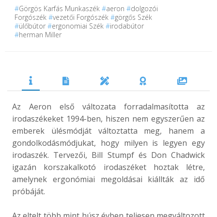
#
Görgös Karfás Munkaszék
#
aeron
#
dolgozói
Forgószék
#
vezetői Forgószék
#
görgős Szék
#
ülőbútor
#
ergonomiai Szék
#
irodabútor
#
herman Miller
Az Aeron első változata forradalmasította az
irodaszékeket 1994-ben, hiszen nem egyszerűen az
emberek ülésmódját változtatta meg, hanem a
gondolkodásmódjukat, hogy milyen is legyen egy
irodaszék. Tervezői, Bill Stumpf és Don Chadwick
igazán korszakalkotó irodaszéket hoztak létre,
amelynek ergonómiai megoldásai kiállták az idő
próbáját.
Az eltelt több mint húsz évben teljesen megváltozott