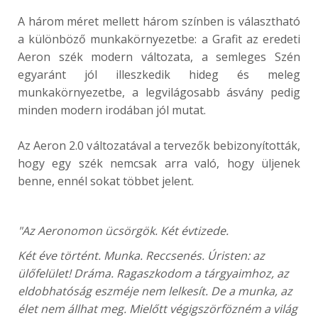
A három méret mellett három színben is választható
a különböző munkakörnyezetbe: a Grafit az eredeti
Aeron szék modern változata, a semleges Szén
egyaránt jól illeszkedik hideg és meleg
munkakörnyezetbe, a legvilágosabb ásvány pedig
minden modern irodában jól mutat.
Az Aeron 2.0 változatával a tervezők bebizonyították,
hogy egy szék nemcsak arra való, hogy üljenek
benne, ennél sokat többet jelent.
"Az Aeronomon ücsörgök. Két évtizede.
Két éve történt. Munka. Reccsenés. Úristen: az
ülőfelület! Dráma. Ragaszkodom a tárgyaimhoz, az
eldobhatóság eszméje nem lelkesít. De a munka, az
élet nem állhat meg. Mielőtt végigszörfözném a világ