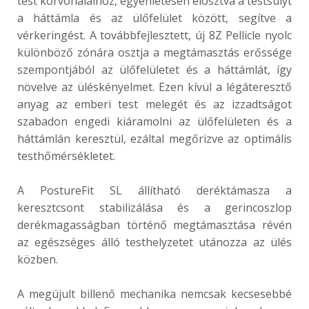
test körvonalaihoz, egyenletesen elosztva a testsúlyt
a háttámla és az ülőfelület között, segítve a
vérkeringést. A továbbfejlesztett, új 8Z Pellicle nyolc
különböző zónára osztja a megtámasztás erőssége
szempontjából az ülőfelületet és a háttámlát, így
növelve az üléskényelmet. Ezen kívül a légáteresztő
anyag az emberi test melegét és az izzadtságot
szabadon engedi kiáramolni az ülőfelületen és a
háttámlán keresztül, ezáltal megőrizve az optimális
testhőmérsékletet.
A PostureFit SL állítható deréktámasza a
keresztcsont stabilizálása és a gerincoszlop
derékmagasságban történő megtámasztása révén
az egészséges álló testhelyzetet utánozza az ülés
közben.
A megújult billenő mechanika nemcsak kecsesebbé