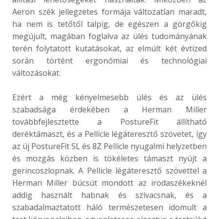
Aeron szék jellegzetes formája változatlan maradt,
ha nem is tetőtől talpig, de egészen a görgőkig
megújult, magában foglalva az ülés tudományának
terén folytatott kutatásokat, az elmúlt két évtized
során történt ergonómiai és technológiai
változásokat.
Ezért a még kényelmesebb ülés és az ülés
szabadsága érdekében a Herman Miller
továbbfejlesztette a PostureFit állítható
deréktámaszt, és a Pellicle légáteresztő szövetet, így
az új PostureFit SL és 8Z Pellicle nyugalmi helyzetben
és mozgás közben is tökéletes támaszt nyújt a
gerincoszlopnak. A Pellicle légáteresztő szövettel a
Herman Miller búcsút mondott az irodaszékeknél
addig használt habnak és szivacsnak, és a
szabadalmaztatott háló természetesen idomult a