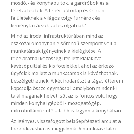
mosdó,- és konyhapultok, a gardróbok és a
térelválasztók. A fehér bútorlap és Corian
felületeknek a világos tölgy furnérok és
keményfa rácsok válaszolgatnak.”
Mind az irodai infrastruktúrában mind az
eszközállományban elsőrendű szempont volt a
munkatársak igényeinek a kielégítése. A
főbejáratnál közösségi tér lett kialakítva
kávézópulttal és kis fotelekkel, ahol az érkező
ügyfelek mellett a munkatársak is kávézhatnak,
beszélgethetnek. A két irodarészt a tágas étterem
kapcsolja össze egymással, amelyben mindenki
talál magának helyet, sőt az is fontos volt, hogy
minden konyhai gépből - mosogatógép,
mikrohullámú sütő – több is legyen a konyhában.
Az igényes, visszafogott belsőépítészeti arculat a
berendezésben is megjelenik. A munkaasztalok