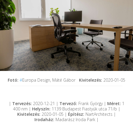
Fotó:
#
Europa Design, Máté Gábor
Kivitelezés:
2020-01-05
|
Tervezés:
2020-12-21 |
Tervező:
Frank György |
Méret:
1
400 nm |
Helyszín:
1139 Budapest Fiastyúk utca 71/b |
Kivitelezés:
2020-01-05 |
Építész:
NartArchitects |
Irodaház:
Madarász Iroda Park |