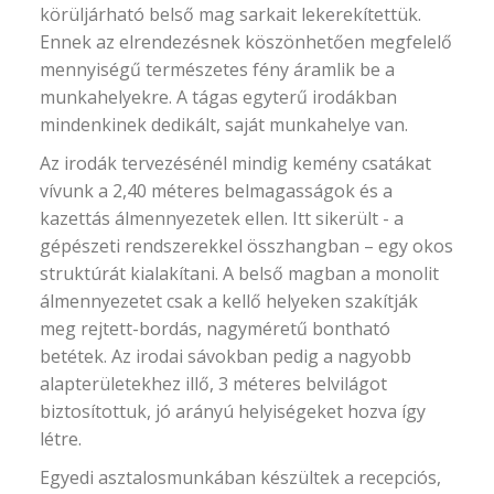
körüljárható belső mag sarkait lekerekítettük.
Ennek az elrendezésnek köszönhetően megfelelő
mennyiségű természetes fény áramlik be a
munkahelyekre. A tágas egyterű irodákban
mindenkinek dedikált, saját munkahelye van.
Az irodák tervezésénél mindig kemény csatákat
vívunk a 2,40 méteres belmagasságok és a
kazettás álmennyezetek ellen. Itt sikerült - a
gépészeti rendszerekkel összhangban – egy okos
struktúrát kialakítani. A belső magban a monolit
álmennyezetet csak a kellő helyeken szakítják
meg rejtett-bordás, nagyméretű bontható
betétek. Az irodai sávokban pedig a nagyobb
alapterületekhez illő, 3 méteres belvilágot
biztosítottuk, jó arányú helyiségeket hozva így
létre.
Egyedi asztalosmunkában készültek a recepciós,