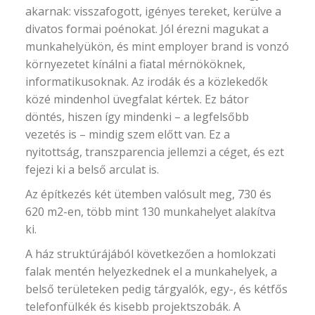
akarnak: visszafogott, igényes tereket, kerülve a
divatos formai poénokat. Jól érezni magukat a
munkahelyükön, és mint employer brand is vonzó
környezetet kínálni a fiatal mérnököknek,
informatikusoknak. Az irodák és a közlekedők
közé mindenhol üvegfalat kértek. Ez bátor
döntés, hiszen így mindenki – a legfelsőbb
vezetés is – mindig szem előtt van. Ez a
nyitottság, transzparencia jellemzi a céget, és ezt
fejezi ki a belső arculat is.
Az építkezés két ütemben valósult meg, 730 és
620 m2-en, több mint 130 munkahelyet alakítva
ki.
A ház struktúrájából következően a homlokzati
falak mentén helyezkednek el a munkahelyek, a
belső területeken pedig tárgyalók, egy-, és kétfős
telefonfülkék és kisebb projektszobák. A