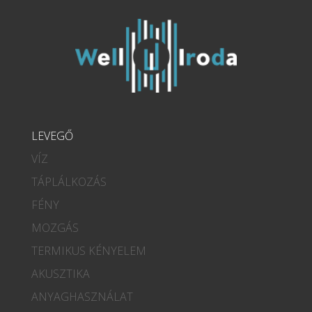
LEVEGŐ
VÍZ
TÁPLÁLKOZÁS
FÉNY
MOZGÁS
TERMIKUS KÉNYELEM
AKUSZTIKA
ANYAGHASZNÁLAT