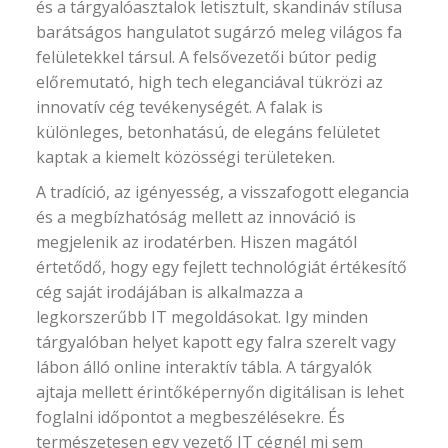
és a tárgyalóasztalok letisztult, skandináv stílusa
barátságos hangulatot sugárzó meleg világos fa
felületekkel társul. A felsővezetői bútor pedig
előremutató, high tech eleganciával tükrözi az
innovatív cég tevékenységét. A falak is
különleges, betonhatású, de elegáns felületet
kaptak a kiemelt közösségi területeken.
A tradíció, az igényesség, a visszafogott elegancia
és a megbízhatóság mellett az innováció is
megjelenik az irodatérben. Hiszen magától
értetődő, hogy egy fejlett technológiát értékesítő
cég saját irodájában is alkalmazza a
legkorszerűbb IT megoldásokat. Igy minden
tárgyalóban helyet kapott egy falra szerelt vagy
lábon álló online interaktív tábla. A tárgyalók
ajtaja mellett érintőképernyőn digitálisan is lehet
foglalni időpontot a megbeszélésekre. És
természetesen egy vezető IT cégnél mi sem