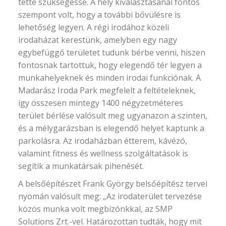
tette szükségessé. A hely kiválasztásánál fontos
szempont volt, hogy a további bővülésre is
lehetőség legyen. A régi irodához közeli
irodaházat kerestünk, amelyben egy nagy
egybefüggő területet tudunk bérbe venni, hiszen
fontosnak tartottuk, hogy elegendő tér legyen a
munkahelyeknek és minden irodai funkciónak. A
Madarász Iroda Park megfelelt a feltételeknek,
így összesen mintegy 1400 négyzetméteres
terület bérlése valósult meg ugyanazon a szinten,
és a mélygarázsban is elegendő helyet kaptunk a
parkolásra. Az irodaházban étterem, kávézó,
valamint fitness és wellness szolgáltatások is
segítik a munkatársak pihenését.
A belsőépítészet Frank György belsőépítész tervei
nyomán valósult meg: „Az irodaterület tervezése
közös munka volt megbízónkkal, az SMP
Solutions Zrt.-vel. Határozottan tudták, hogy mit