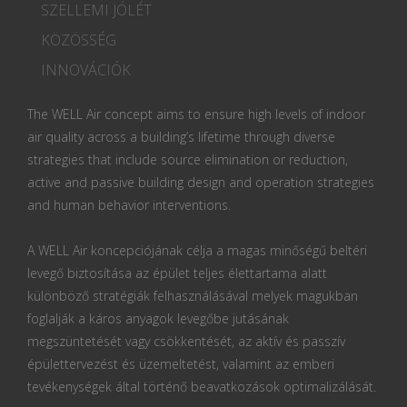
SZELLEMI JÓLÉT
KÖZÖSSÉG
INNOVÁCIÓK
The WELL Air concept aims to ensure high levels of indoor
air quality across a building’s lifetime through diverse
strategies that include source elimination or reduction,
active and passive building design and operation strategies
and human behavior interventions.
A WELL Air koncepciójának célja a magas minőségű beltéri
levegő biztosítása az épület teljes élettartama alatt
különböző stratégiák felhasználásával melyek magukban
foglalják a káros anyagok levegőbe jutásának
megszüntetését vagy csökkentését, az aktív és passzív
épülettervezést és üzemeltetést, valamint az emberi
tevékenységek által történő beavatkozások optimalizálását.