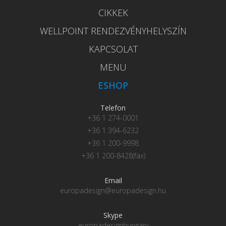
CIKKEK
WELLPOINT RENDEZVÉNYHELYSZÍN
KAPCSOLAT
MENU
ESHOP
Telefon
+36 1 274-0001
+36 1 394-6232
+36 1 200-9998
+36 1 200-8428(fax)
Email
europadesign@europadesign.hu
Skype
europadesignhungary