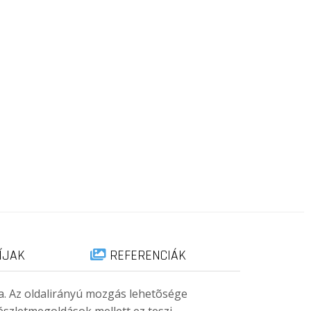
ÍJAK
REFERENCIÁK
a. Az oldalirányú mozgás lehetõsége