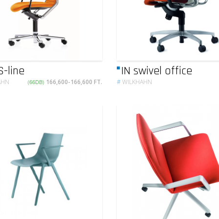
S-line
IN swivel office
AHN
(66DB)
166,600-166,600 FT.
#
WILKHAHN