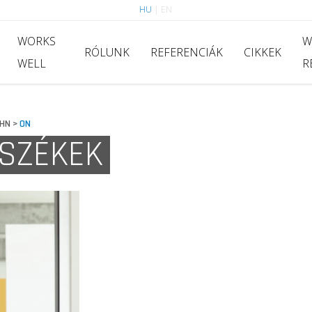
HU
|
EN
WORKS
W
RÓLUNK
REFERENCIÁK
CIKKEK
WELL
R
HN
ON
>
SZÉKEK