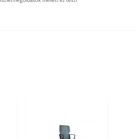
észletmegoldások mellett ez teszi