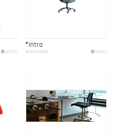
Intra
NINCS
#
WILKHAHN
NINCS