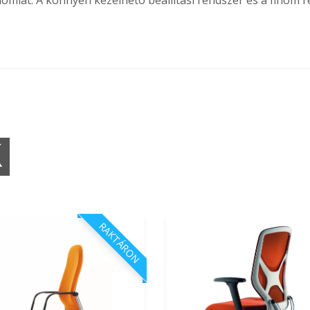
ómiát. A könnyen kezelhetõ beállítási rendszer és a finom r
K
RAKTÁRON