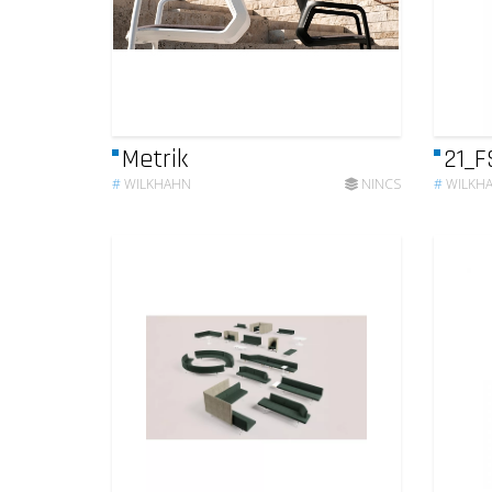
Metrik
21_F
#
WILKHAHN
NINCS
#
WILKH