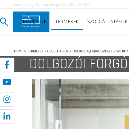
europadesign@europadesign.hu | +36 1 274 0001
MÁRKÁINK
TERMÉKEK
SZOLGÁLTATÁSOK
HOME
TERMEKEK
ULOBUTOROK
DOLGOZOI_FORGOSZEKEK
WILKHA
>
>
>
>
DOLGOZÓI FORGÓ