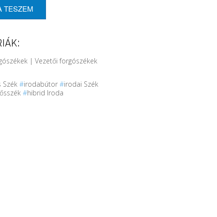
A TESZEM
IÁK:
gószékek | Vezetői forgószékek
s Szék
#
irodabútor
#
irodai Szék
gősszék
#
hibrid Iroda