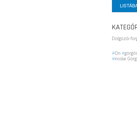
LISTÁB
KATEGÓR
Dolgozói for
#
On
#
görgő
#
irodai Gör