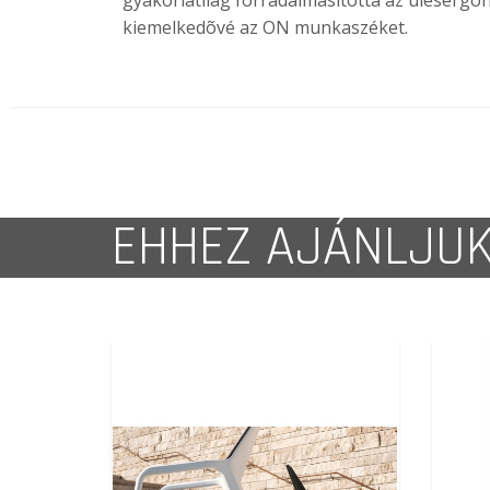
gyakorlatilag forradalmasította az ülésergon
kiemelkedõvé az ON munkaszéket.
EHHEZ AJÁNLJU