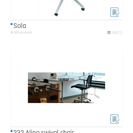
Sola
#
WILKHAHN
NINCS
232 Aline swivel chair