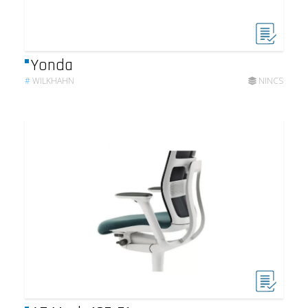
Yonda
#
WILKHAHN
NINCS