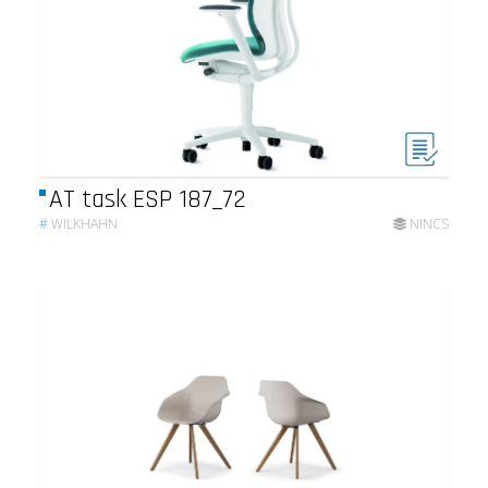
AT task ESP 187_72
#
WILKHAHN
NINCS