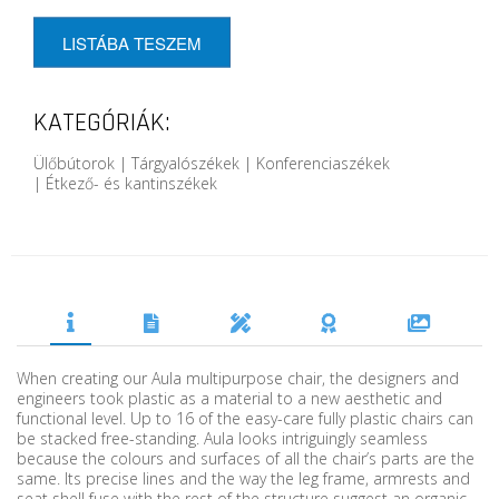
LISTÁBA TESZEM
KATEGÓRIÁK:
Ülőbútorok | Tárgyalószékek | Konferenciaszékek
| Étkező- és kantinszékek
When creating our Aula multipurpose chair, the designers and
engineers took plastic as a material to a new aesthetic and
functional level. Up to 16 of the easy-care fully plastic chairs can
be stacked free-standing. Aula looks intriguingly seamless
because the colours and surfaces of all the chair’s parts are the
same. Its precise lines and the way the leg frame, armrests and
seat shell fuse with the rest of the structure suggest an organic