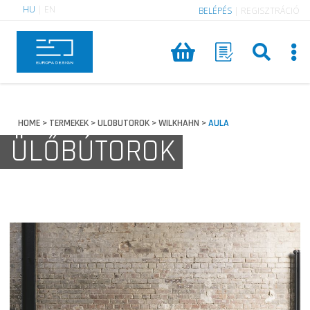
HU
|
EN
BELÉPÉS
|
REGISZTRÁCIÓ
HOME
TERMEKEK
ULOBUTOROK
WILKHAHN
AULA
>
>
>
>
ÜLŐBÚTOROK