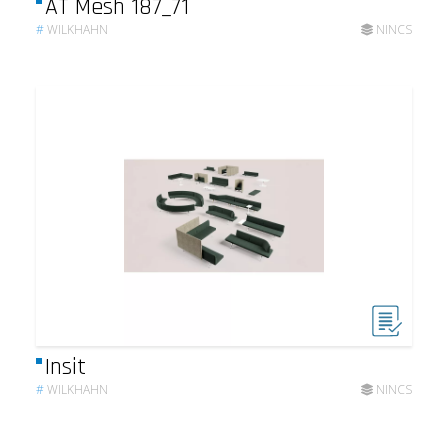
AT Mesh 187_71
#
WILKHAHN
NINCS
Insit
#
WILKHAHN
NINCS