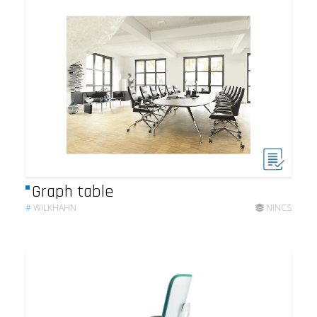
Graph table
#
WILKHAHN
NINCS