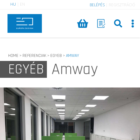
HU
|
EN
BELÉPÉS
|
REGISZTRÁCIÓ
HOME
REFERENCIAK
EGYEB
AMWAY
>
>
>
Amway
EGYÉB