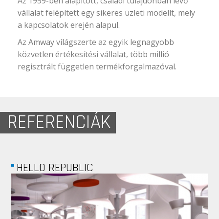
Az 1959-ben alapított, családi tulajdonban lévő
vállalat felépített egy sikeres üzleti modellt, mely
a kapcsolatok erején alapul.
Az Amway világszerte az egyik legnagyobb
közvetlen értékesítési vállalat, több millió
regisztrált független termékforgalmazóval.
REFERENCIÁK
MULTIREKLÁM...