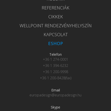
REFERENCIÁK
CIKKEK
WELLPOINT RENDEZVÉNYHELYSZÍN
KAPCSOLAT
ESHOP
Telefon
+36 1 274-0001
+36 1 394-6232
+36 1 200-9998
+36 1 200-8428(fax)
Email
europadesign@europadesign.hu
Skype