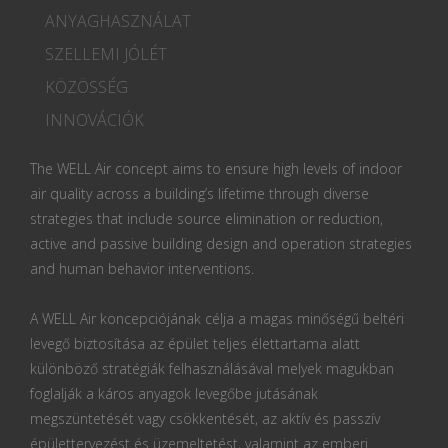
ANYAGHASZNÁLAT
SZELLEMI JÓLÉT
KÖZÖSSÉG
INNOVÁCIÓK
The WELL Air concept aims to ensure high levels of indoor
air quality across a building’s lifetime through diverse
strategies that include source elimination or reduction,
active and passive building design and operation strategies
and human behavior interventions.
A WELL Air koncepciójának célja a magas minőségű beltéri
levegő biztosítása az épület teljes élettartama alatt
különböző stratégiák felhasználásával melyek magukban
foglalják a káros anyagok levegőbe jutásának
megszüntetését vagy csökkentését, az aktív és passzív
épülettervezést és üzemeltetést, valamint az emberi