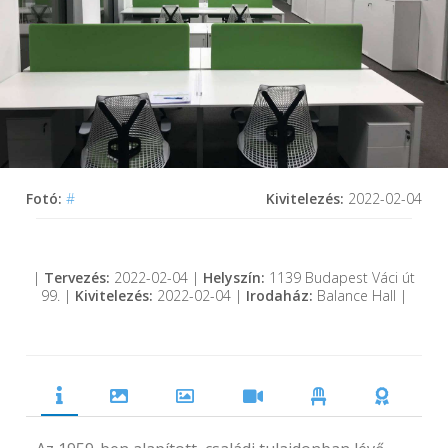
Fotó:
#
Kivitelezés:
2022-02-04
|
Tervezés:
2022-02-04 |
Helyszín:
1139 Budapest Váci út
99. |
Kivitelezés:
2022-02-04 |
Irodaház:
Balance Hall |