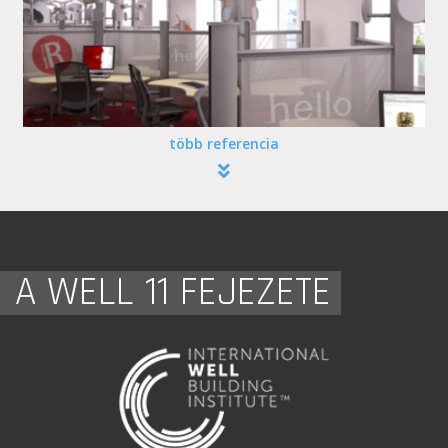
több referencia
A WELL 11 FEJEZETE