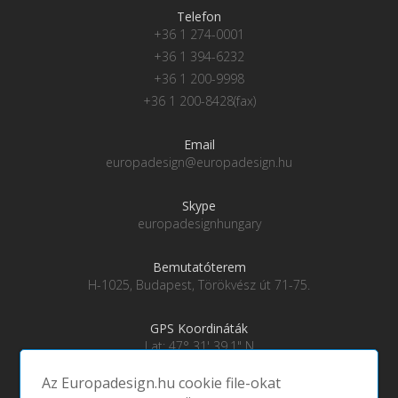
Telefon
+36 1 274-0001
+36 1 394-6232
+36 1 200-9998
+36 1 200-8428(fax)
Email
europadesign@europadesign.hu
Skype
europadesignhungary
Bemutatóterem
H-1025, Budapest, Törökvész út 71-75.
GPS Koordináták
Lat: 47° 31' 39.1" N
Lng: 19° 0' 28" E
Az Europadesign.hu cookie file-okat