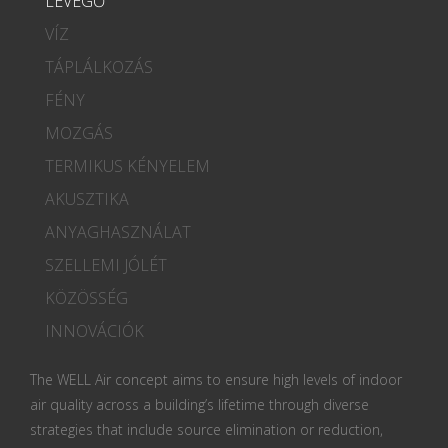
LEVEGŐ
VÍZ
TÁPLÁLKOZÁS
FÉNY
MOZGÁS
TERMIKUS KÉNYELEM
AKUSZTIKA
ANYAGHASZNÁLAT
SZELLEMI JÓLÉT
KÖZÖSSÉG
INNOVÁCIÓK
The WELL Air concept aims to ensure high levels of indoor
air quality across a building’s lifetime through diverse
strategies that include source elimination or reduction,