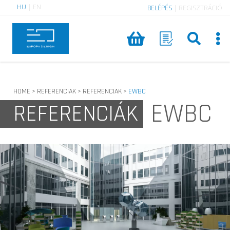
HU
|
EN
BELÉPÉS
|
REGISZTRÁCIÓ
HOME
REFERENCIAK
REFERENCIAK
EWBC
>
>
>
EWBC
REFERENCIÁK