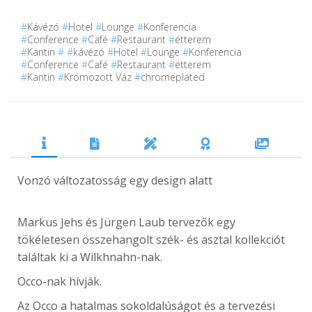
#
Kávézó
#
Hotel
#
Lounge
#
Konferencia
#
Conference
#
Café
#
Restaurant
#
étterem
#
Kantin
#
#
kávézó
#
Hotel
#
Lounge
#
Konferencia
#
Conference
#
Café
#
Restaurant
#
étterem
#
Kantin
#
Krómozott Váz
#
chromeplated
Vonzó változatosság egy design alatt
Markus Jehs és Jürgen Laub tervezők egy
tökéletesen összehangolt szék- és asztal kollekciót
találtak ki a Wilkhnahn-nak.
Occo-nak hívják.
Az Occo a hatalmas sokoldalúságot és a tervezési