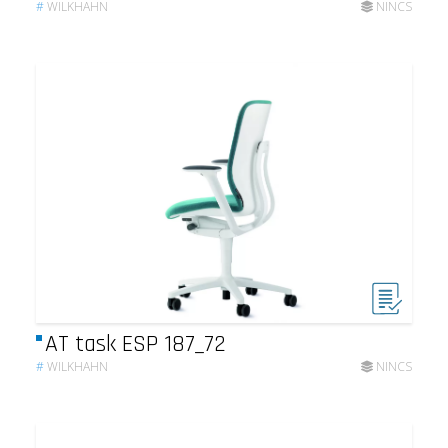
#
WILKHAHN
NINCS
AT task ESP 187_72
#
WILKHAHN
NINCS