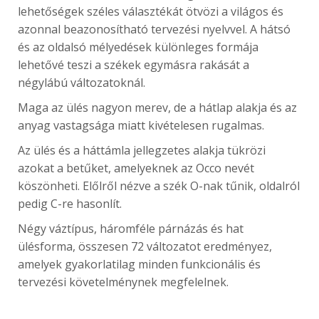
lehetőségek széles választékát ötvözi a világos és
azonnal beazonosítható tervezési nyelvvel. A hátsó
és az oldalsó mélyedések különleges formája
lehetővé teszi a székek egymásra rakását a
négylábú változatoknál.
Maga az ülés nagyon merev, de a hátlap alakja és az
anyag vastagsága miatt kivételesen rugalmas.
Az ülés és a háttámla jellegzetes alakja tükrözi
azokat a betűket, amelyeknek az Occo nevét
köszönheti. Előlről nézve a szék O-nak tűnik, oldalról
pedig C-re hasonlít.
Négy váztípus, háromféle párnázás és hat
ülésforma, összesen 72 változatot eredményez,
amelyek gyakorlatilag minden funkcionális és
tervezési követelménynek megfelelnek.