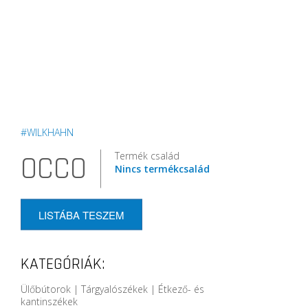
#WILKHAHN
Termék család
OCCO
Nincs termékcsalád
LISTÁBA TESZEM
KATEGÓRIÁK:
Ülőbútorok | Tárgyalószékek | Étkező- és
kantinszékek