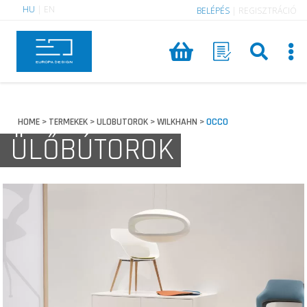
HU
|
EN
BELÉPÉS
|
REGISZTRÁCIÓ
HOME
TERMEKEK
ULOBUTOROK
WILKHAHN
OCCO
>
>
>
>
ÜLŐBÚTOROK