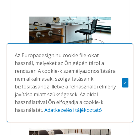
Az Europadesign.hu cookie file-okat
használ, melyeket az Ön gépén tárol a
rendszer. A cookie-k személyazonosítására
nem alkalmasak, szolgáltatásaink
232 Aline swivel chair
×
biztosításához illetve a felhasználói élmény
#
WILKHAHN
NINCS
javítása miatt szükségesek. Az oldal
használatával Ön elfogadja a cookie-k
használatát.
Adatkezelési tájékoztató