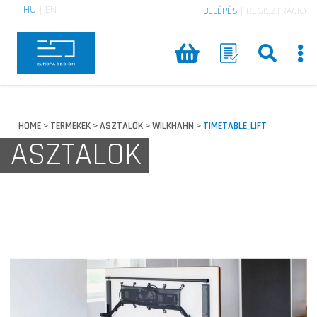
HU
|
EN
BELÉPÉS
|
REGISZTRÁCIÓ
HOME
TERMEKEK
ASZTALOK
WILKHAHN
TIMETABLE_LIFT
>
>
>
>
ASZTALOK