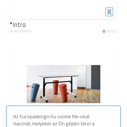
Intra
#
WILKHAHN
NINCS
Az Europadesign.hu cookie file-okat
használ, melyeket az Ön gépén tárol a
Timetable Lift