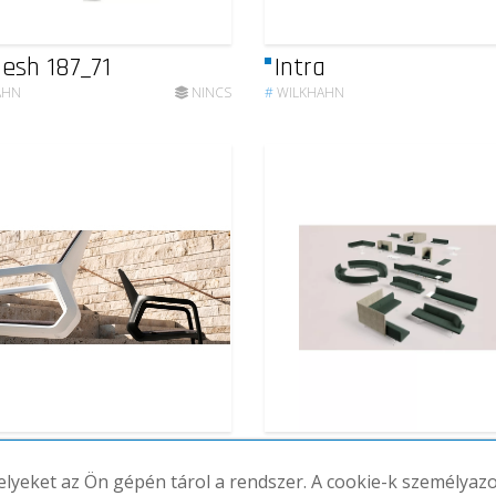
esh 187_71
Intra
AHN
NINCS
#
WILKHAHN
ik
Insit
melyeket az Ön gépén tárol a rendszer. A cookie-k személya
AHN
NINCS
#
WILKHAHN