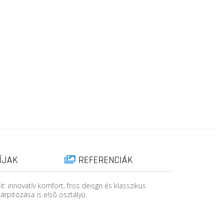
ÍJAK
REFERENCIÁK
: innovatív komfort, friss deisgn és klasszikus
árpitozása is elsõ osztályú.