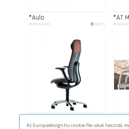
Aula
AT M
#
WILKHAHN
NINCS
#
WILKH
AT executive 187_9
Metr
Az Europadesign.hu cookie file-okat használ, 
#
WILKHAHN
NINCS
#
WILKH