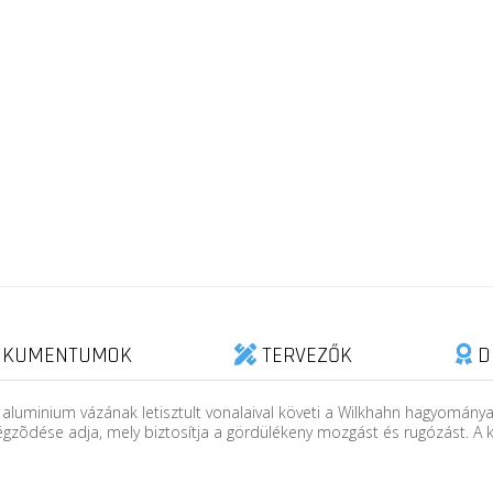
KUMENTUMOK
TERVEZŐK
D
aluminium vázának letisztult vonalaival követi a Wilkhahn hagyományait
végzõdése adja, mely biztosítja a gördülékeny mozgást és rugózást. A k