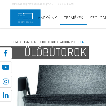
europadesign@europadesign.hu | +36 1 274 0001
MÁRKÁINK
TERMÉKEK
SZOLGÁ
HOME
TERMEKEK
ULOBUTOROK
WILKHAHN
SOLA
>
>
>
>
ÜLŐBÚTOROK