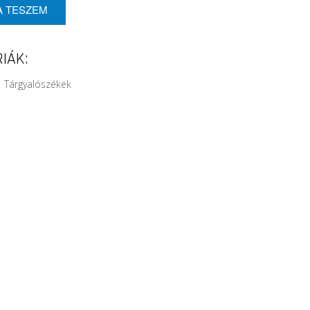
A TESZEM
IÁK:
| Tárgyalószékek