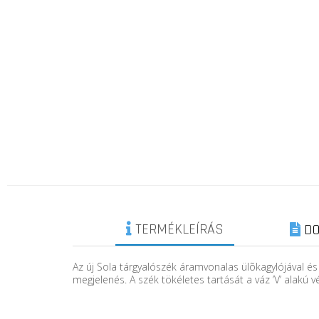
TERMÉKLEÍRÁS
DO
Az új Sola tárgyalószék áramvonalas ülõkagylójával és 
megjelenés. A szék tökéletes tartását a váz ’V’ alakú 