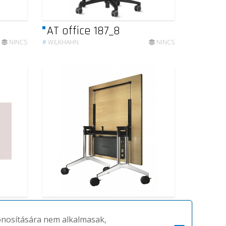
AT office 187_8
NINCS
#
WILKHAHN
NINCS
Timetable Shift
zonosítására nem alkalmasak,
NINCS
#
WILKHAHN
NINCS