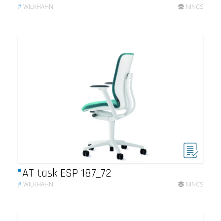
#
WILKHAHN
NINCS
AT task ESP 187_72
#
WILKHAHN
NINCS