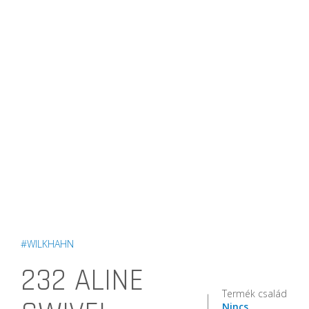
#WILKHAHN
232 ALINE
Termék család
Nincs