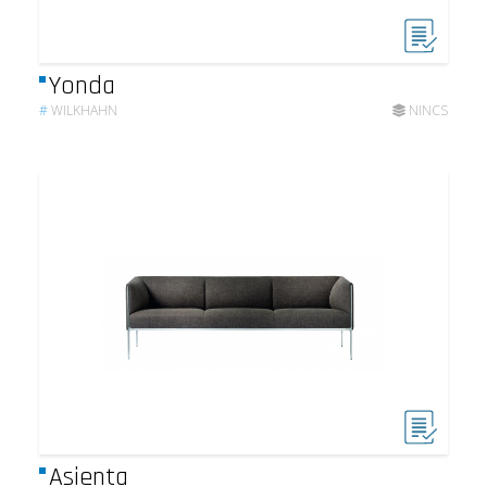
Yonda
#
WILKHAHN
NINCS
Asienta