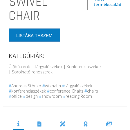
SWIVEL
termékcsalád
CHAIR
LISTÁBA TESZEM
KATEGÓRIÁK:
Ülőbútorok | Tárgyalószékek | Konferenciaszékek
| Sorolható rendszerek
#
Andreas Störiko
#
wilkhahn
#
tárgyalószékek
#
konferenciaszékek
#
conference Chairs
#
chairs
#
office
#
design
#
showroom
#
reading Room