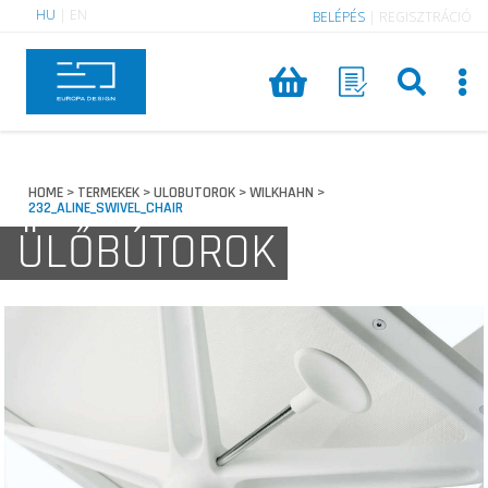
HU
|
EN
BELÉPÉS
|
REGISZTRÁCIÓ
HOME
TERMEKEK
ULOBUTOROK
WILKHAHN
>
>
>
>
232_ALINE_SWIVEL_CHAIR
ÜLŐBÚTOROK