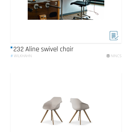
232 Aline swivel chair
#
WILKHAHN
NINCS