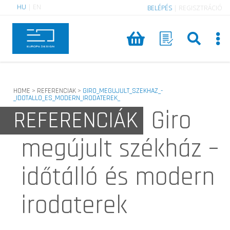
HU
|
EN
BELÉPÉS
|
REGISZTRÁCIÓ
HOME
REFERENCIAK
GIRO_MEGUJULT_SZEKHAZ_-
>
>
_IDOTALLO_ES_MODERN_IRODATEREK_
Giro
REFERENCIÁK
megújult székház –
időtálló és modern
irodaterek