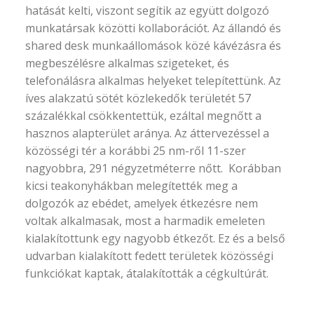
hatását kelti, viszont segítik az együtt dolgozó
munkatársak közötti kollaborációt. Az állandó és
shared desk munkaállomások közé kávézásra és
megbeszélésre alkalmas szigeteket, és
telefonálásra alkalmas helyeket telepítettünk. Az
íves alakzatú sötét közlekedők területét 57
százalékkal csökkentettük, ezáltal megnőtt a
hasznos alapterület aránya. Az áttervezéssel a
közösségi tér a korábbi 25 nm-ről 11-szer
nagyobbra, 291 négyzetméterre nőtt. Korábban
kicsi teakonyhákban melegítették meg a
dolgozók az ebédet, amelyek étkezésre nem
voltak alkalmasak, most a harmadik emeleten
kialakítottunk egy nagyobb étkezőt. Ez és a belső
udvarban kialakított fedett területek közösségi
funkciókat kaptak, átalakították a cégkultúrát.