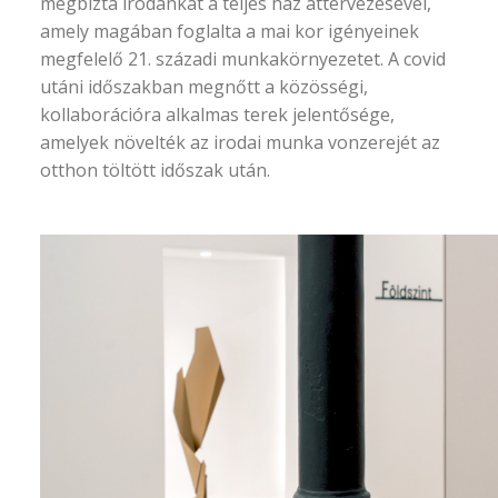
megbízta irodánkat a teljes ház áttervezésével,
amely magában foglalta a mai kor igényeinek
megfelelő 21. századi munkakörnyezetet. A covid
utáni időszakban megnőtt a közösségi,
kollaborációra alkalmas terek jelentősége,
amelyek növelték az irodai munka vonzerejét az
otthon töltött időszak után.