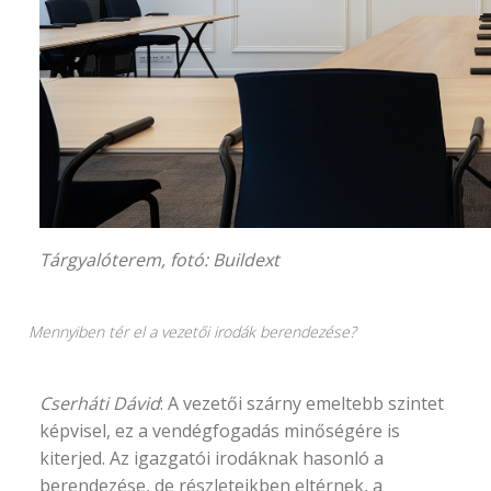
Tárgyalóterem, fotó:
Buildext
Mennyiben tér el a vezetői irodák berendezése?
Cserháti Dávid
: A vezetői szárny emeltebb szintet
képvisel, ez a vendégfogadás minőségére is
kiterjed. Az igazgatói irodáknak hasonló a
berendezése, de részleteikben eltérnek, a