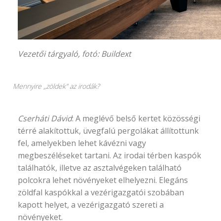
Vezetői tárgyaló, fotó:
Buildext
Mennyire „zöldek” az irodák?
Cserháti Dávid
: A meglévő belső kertet közösségi
térré alakítottuk, üvegfalú pergolákat állítottunk
fel, amelyekben lehet kávézni vagy
megbeszéléseket tartani. Az irodai térben kaspók
találhatók, illetve az asztalvégeken található
polcokra lehet növényeket elhelyezni. Elegáns
zöldfal kaspókkal a vezérigazgatói szobában
kapott helyet, a vezérigazgató szereti a
növényeket.