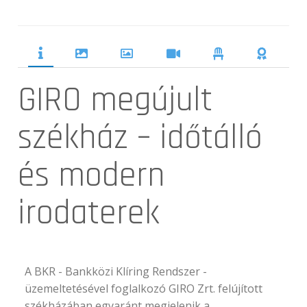
GIRO megújult
székház – időtálló
és modern
irodaterek
A BKR - Bankközi Klíring Rendszer -
üzemeltetésével foglalkozó GIRO Zrt. felújított
székházában egyaránt megjelenik a