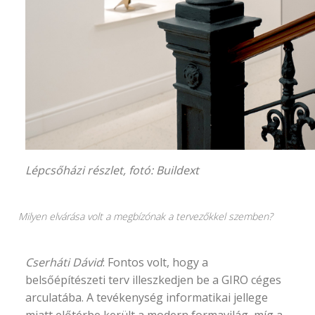
Lépcsőházi részlet, fotó:
Buildext
Milyen elvárása volt a megbízónak a tervezőkkel szemben?
Cserháti Dávid
: Fontos volt, hogy a
belsőépítészeti terv illeszkedjen be a GIRO céges
arculatába. A tevékenység informatikai jellege