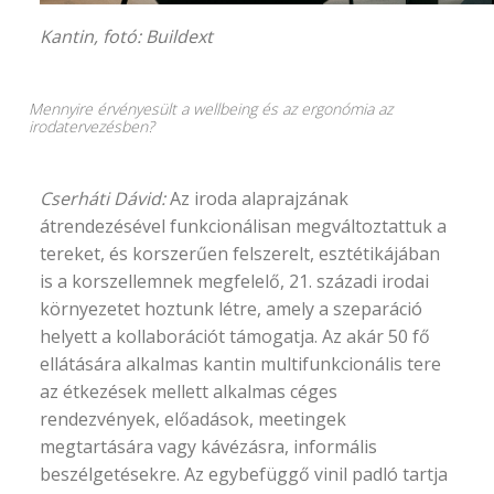
Kantin, fotó:
Buildext
Mennyire érvényesült a wellbeing és az ergonómia az
irodatervezésben?
Cserháti Dávid:
Az iroda alaprajzának
átrendezésével funkcionálisan megváltoztattuk a
tereket, és korszerűen felszerelt, esztétikájában
is a korszellemnek megfelelő, 21. századi irodai
környezetet hoztunk létre, amely a szeparáció
helyett a kollaborációt támogatja. Az akár 50 fő
ellátására alkalmas kantin multifunkcionális tere
az étkezések mellett alkalmas céges
rendezvények, előadások, meetingek
megtartására vagy kávézásra, informális
beszélgetésekre. Az egybefüggő vinil padló tartja