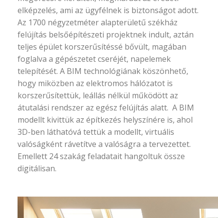
elképzelés, ami az ügyfélnek is biztonságot adott.
Az 1700 négyzetméter alapterületű székház
felújítás belsőépítészeti projektnek indult, aztán
teljes épület korszerűsítéssé bővült, magában
foglalva a gépészetet cseréjét, napelemek
telepítését. A BIM technológiának köszönhető,
hogy miközben az elektromos hálózatot is
korszerűsítettük, leállás nélkül működött az
átutalási rendszer az egész felújítás alatt. A BIM
modellt kivittük az építkezés helyszínére is, ahol
3D-ben láthatóvá tettük a modellt, virtuális
valóságként rávetítve a valóságra a tervezettet.
Emellett 24 szakág feladatait hangoltuk össze
digitálisan.