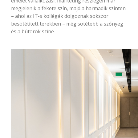
emelet vállalkozási, marketing részlegén már
megjelenik a fekete szín, majd a harmadik szinten
– ahol az IT-s kollégák dolgoznak sokszor
besötétített terekben – még sötétebb a szőnyeg
és a bútorok színe.