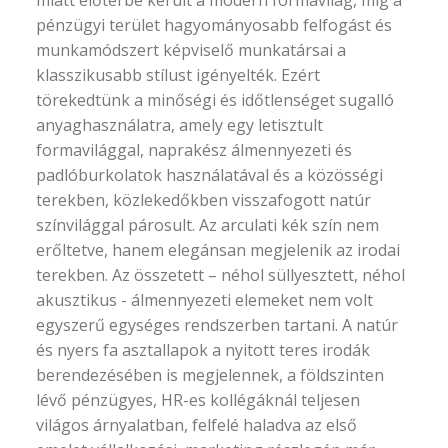
miatt előtérbe került a modern formavilág, míg a
pénzügyi terület hagyományosabb felfogást és
munkamódszert képviselő munkatársai a
klasszikusabb stílust igényelték. Ezért
törekedtünk a minőségi és időtlenséget sugalló
anyaghasználatra, amely egy letisztult
formavilággal, naprakész álmennyezeti és
padlóburkolatok használatával és a közösségi
terekben, közlekedőkben visszafogott natúr
színvilággal párosult. Az arculati kék szín nem
erőltetve, hanem elegánsan megjelenik az irodai
terekben. Az összetett – néhol süllyesztett, néhol
akusztikus - álmennyezeti elemeket nem volt
egyszerű egységes rendszerben tartani. A natúr
és nyers fa asztallapok a nyitott teres irodák
berendezésében is megjelennek, a földszinten
lévő pénzügyes, HR-es kollégáknál teljesen
világos árnyalatban, felfelé haladva az első