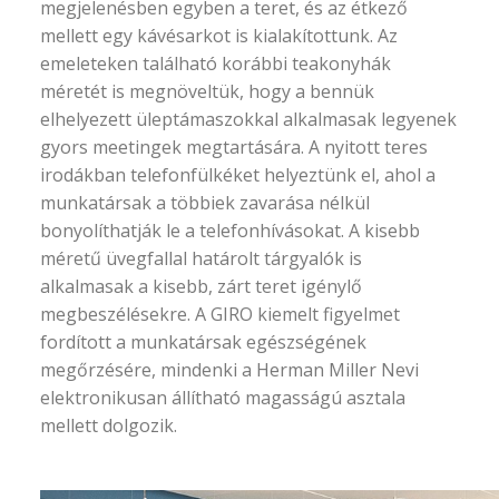
megjelenésben egyben a teret, és az étkező
mellett egy kávésarkot is kialakítottunk. Az
emeleteken található korábbi teakonyhák
méretét is megnöveltük, hogy a bennük
elhelyezett üleptámaszokkal alkalmasak legyenek
gyors meetingek megtartására. A nyitott teres
irodákban telefonfülkéket helyeztünk el, ahol a
munkatársak a többiek zavarása nélkül
bonyolíthatják le a telefonhívásokat. A kisebb
méretű üvegfallal határolt tárgyalók is
alkalmasak a kisebb, zárt teret igénylő
megbeszélésekre. A GIRO kiemelt figyelmet
fordított a munkatársak egészségének
megőrzésére, mindenki a Herman Miller Nevi
elektronikusan állítható magasságú asztala
mellett dolgozik.