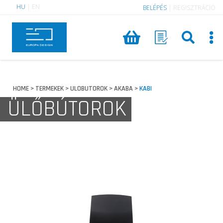
HU
|
EN
BELÉPÉS
|
REGISZTRÁCIÓ
HOME
TERMEKEK
ULOBUTOROK
AKABA
KABI
>
>
>
>
ÜLŐBÚTOROK