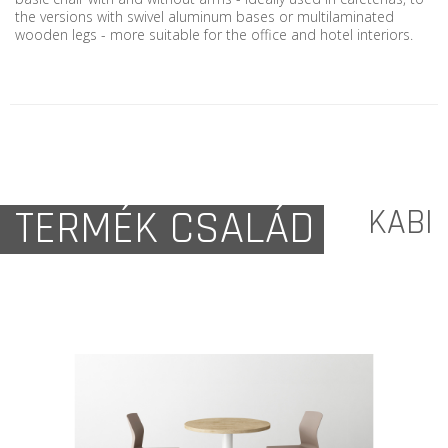
the versions with swivel aluminum bases or multilaminated
wooden legs - more suitable for the office and hotel interiors.
TERMÉK CSALÁD
KABI