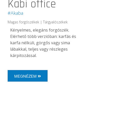
Kabi office
#Akaba
Magas forgószékek | Tárgyalószékek
Kényelmes, elegáns forgószék.
Elérhető több verzióban: karfás és
karfa nélküli, görgős vagy sima
lábakkal, teljes vagy részleges
kárpitozással.
MEGNÉZEM