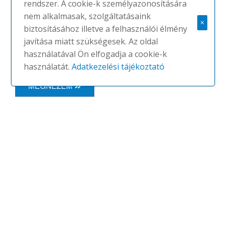
rendszer. A cookie-k személyazonosítására
Kompak ülőalkalmatosság, amelyek
nem alkalmasak, szolgáltatásaink
kényelmes, és különböző talpakat
×
biztosításához illetve a felhasználói élmény
kínálnak a különböző terekhez.
javítása miatt szükségesek. Az oldal
Kétféle...
használatával Ön elfogadja a cookie-k
használatát.
Adatkezelési tájékoztató
MEGNÉZEM