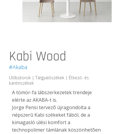
Kabi Wood
#Akaba
Ülőbútorok | Tárgyalószékek | Étkező- és
kantinszékek
A tömör-fa lábszerkezetek trendeje
elérte az AKABA-t is.
Jorge Pensi tervezõ újragondolta a
népszerû Kabi székeket fából, de a
kimagasló ülési komfort a
technopolimer támlának köszönhetõen