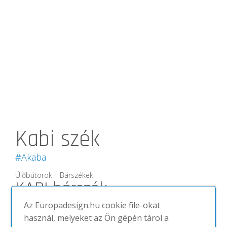
Kabi szék
#Akaba
Ülőbútorok | Bárszékek
KABI bárszék
Az Europadesign.hu cookie file-okat
Az új Kabi székletkollekció a Kabi
használ, melyeket az Ön gépén tárol a
termékcsalád bővítését szolgálja.