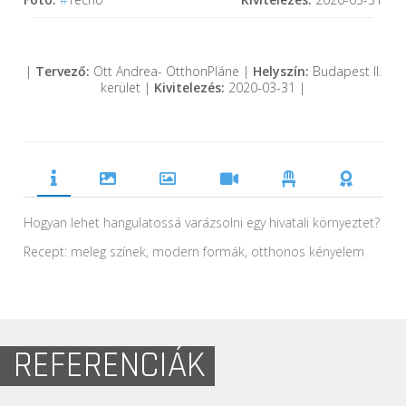
|
Tervező:
Ott Andrea- OtthonPláne |
Helyszín:
Budapest II.
kerület |
Kivitelezés:
2020-03-31 |
Hogyan lehet hangulatossá varázsolni egy hivatali környeztet?
Recept: meleg színek, modern formák, otthonos kényelem
REFERENCIÁK