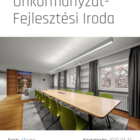
Önkormányzat-
Fejlesztési Iroda
Fotó:
#
Techo
Kivitelezés:
2020-03-31