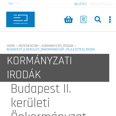
HU
|
EN
BELÉPÉS
|
REGISZTRÁCIÓ
HOME
REFERENCIAK
KORMANYZATI_IRODAK
>
>
>
BUDAPEST_II_KERULETI_ONKORMANYZAT-_FEJLESZTESI_IRODA
KORMÁNYZATI
IRODÁK
Budapest II.
kerületi