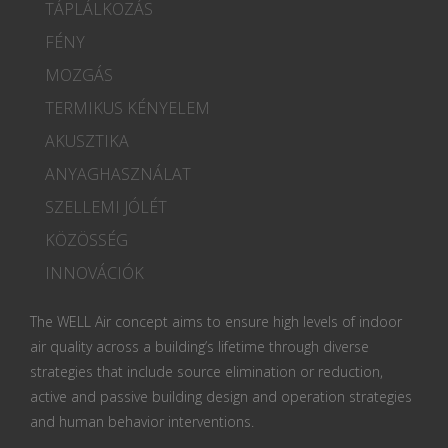
TÁPLÁLKOZÁS
FÉNY
MOZGÁS
TERMIKUS KÉNYELEM
AKUSZTIKA
ANYAGHASZNÁLAT
SZELLEMI JÓLÉT
KÖZÖSSÉG
INNOVÁCIÓK
The WELL Air concept aims to ensure high levels of indoor
air quality across a building’s lifetime through diverse
strategies that include source elimination or reduction,
active and passive building design and operation strategies
and human behavior interventions.