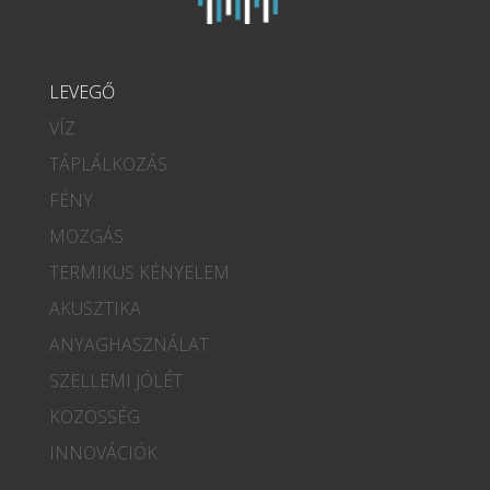
LEVEGŐ
VÍZ
TÁPLÁLKOZÁS
FÉNY
MOZGÁS
TERMIKUS KÉNYELEM
AKUSZTIKA
ANYAGHASZNÁLAT
SZELLEMI JÓLÉT
KÖZÖSSÉG
INNOVÁCIÓK