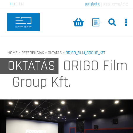
HU
|
EN
BELÉPÉS
|
REGISZTRÁCIÓ
HOME
REFERENCIAK
OKTATAS
ORIGO_FILM_GROUP_KFT
>
>
>
ORIGO Film
OKTATÁS
Group Kft.