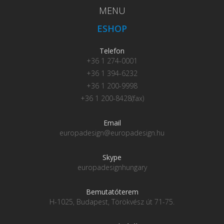
MENU
ESHOP
Telefon
+36 1 274-0001
+36 1 394-6232
+36 1 200-9998
+36 1 200-8428(fax)
Email
europadesign@europadesign.hu
Skype
europadesignhungary
Bemutatóterem
H-1025, Budapest, Törökvész út 71-75.