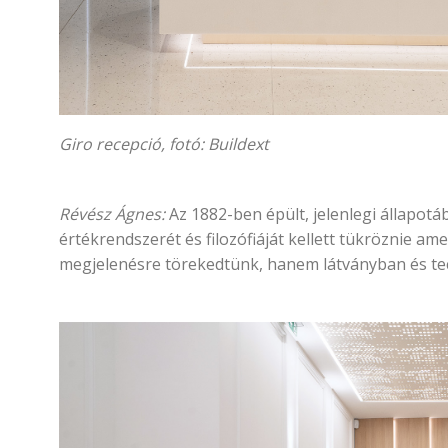
Giro recepció, fotó:
Buildext Vezetői tár
Révész Ágnes:
Az 1882-ben épült, jelenlegi állapotá
értékrendszerét és filozófiáját kellett tükröznie am
megjelenésre törekedtünk, hanem látványban és tech