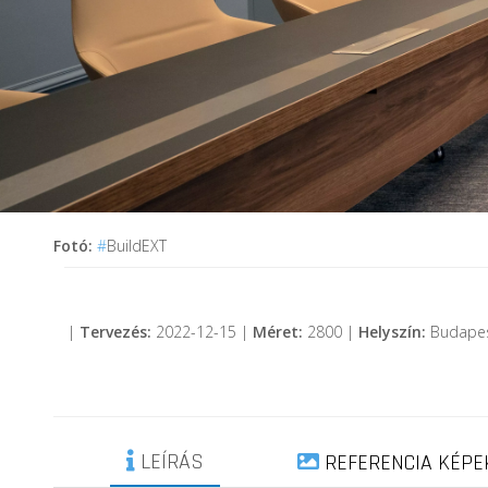
Fotó:
#
BuildEXT
|
Tervezés:
2022-12-15 |
Méret:
2800 |
Helyszín:
Budape
LEÍRÁS
REFERENCIA KÉPE