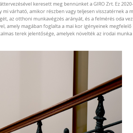
 áttervezésével keresett meg bennünket a GIRO Zrt. Ez 2020-
y mi várható, amikor részben vagy teljesen visszatérnek a 
ét, az otthoni munkavégzés arányát, és a felmérés oda veze
vel, amely magában foglalta a mai kor igényeinek megfelelő
almas terek jelentősége, amelyek növelték az irodai munka v