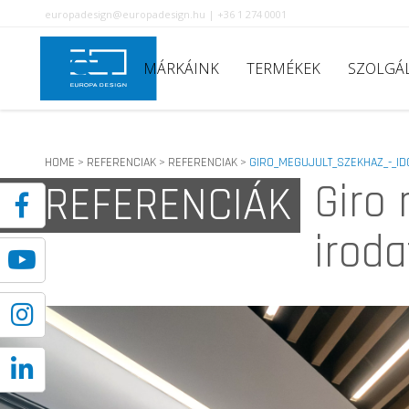
europadesign@europadesign.hu | +36 1 274 0001
MÁRKÁINK
TERMÉKEK
SZOLGÁ
HOME
REFERENCIAK
REFERENCIAK
GIRO_MEGUJULT_SZEKHAZ_-_ID
>
>
>
Giro 
REFERENCIÁK
iroda