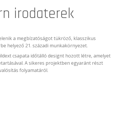
rn irodaterek
elenik a megbízatóságot tükröző, klasszikus
érbe helyező 21. századi munkakörnyezet.
ldext csapata időtálló designt hozott létre, amelyet
artásával. A sikeres projektben egyaránt részt
alósítás folyamatáról.