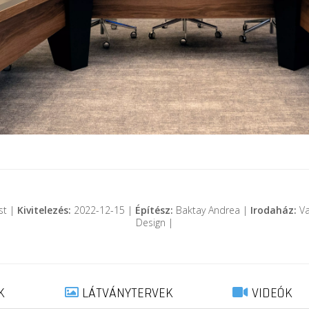
st |
Kivitelezés:
2022-12-15 |
Építész:
Baktay Andrea |
Irodaház:
Va
Design |
K
LÁTVÁNYTERVEK
VIDEÓK