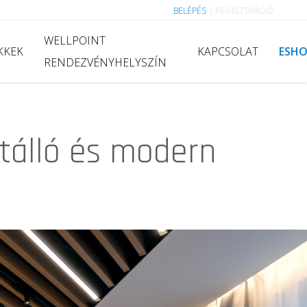
BELÉPÉS
|
REGISZTRÁCIÓ
WELLPOINT
KKEK
KAPCSOLAT
ESH
RENDEZVÉNYHELYSZÍN
őtálló és modern