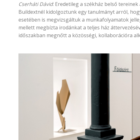
Cserháti Dávid
: Eredetileg a székház belső tereinek
Buildextnél kidolgoztunk egy tanulmányt arról, hog
esetében is megvizsgáltuk a munkafolyamatok jelleg
mellett megbízta irodánkat a teljes ház áttervezésé
időszakban megnőtt a közösségi, kollaborációra alk