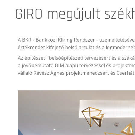
GIRO megújult székh
A BKR - Bankközi Klíring Rendszer - üzemeltetéséve
értékrendet kifejező belső arculat és a legmoderne
Az építészeti, belsőépítészeti tervezésért és a szak
a jövőbemutató BIM alapú tervezéssel és projektmen
vállaló Révész Ágnes projektmenedzsert és Cserháti 