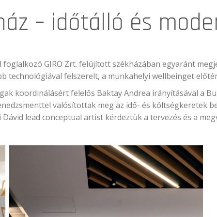
áz – időtálló és mode
l foglalkozó GIRO Zrt. felújított székházában egyaránt megj
bb technológiával felszerelt, a munkahelyi wellbeinget előt
ágak koordinálásért felelős Baktay Andrea irányításával a Bui
edzsmenttel valósítottak meg az idő- és költségkeretek bet
Dávid lead conceptual artist kérdeztük a tervezés és a megv