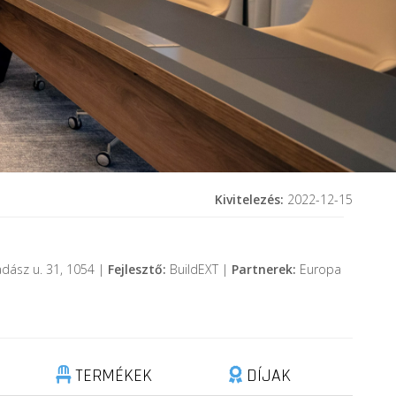
Kivitelezés:
2022-12-15
dász u. 31, 1054 |
Fejlesztő:
BuildEXT |
Partnerek:
Europa
TERMÉKEK
DÍJAK