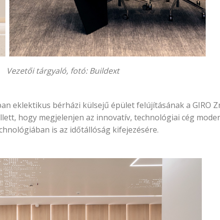
gyaló, fotó: Buildext
ban eklektikus bérházi külsejű épület felújításának a GIRO 
ellett, hogy megjelenjen az innovatív, technológiai cég mode
nológiában is az időtállóság kifejezésére.