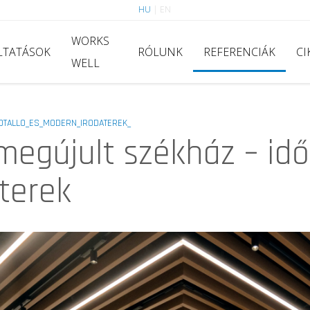
HU
|
EN
WORKS
LTATÁSOK
RÓLUNK
REFERENCIÁK
CI
WELL
OTALLO_ES_MODERN_IRODATEREK_
megújult székház – id
terek