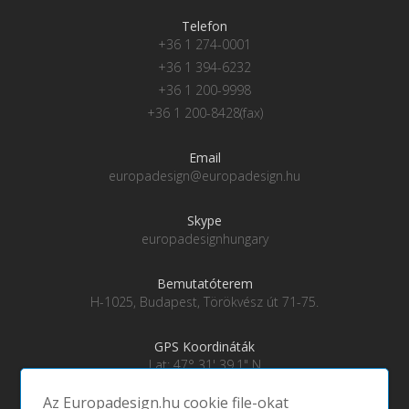
Telefon
+36 1 274-0001
+36 1 394-6232
+36 1 200-9998
+36 1 200-8428(fax)
Email
europadesign@europadesign.hu
Skype
europadesignhungary
Bemutatóterem
H-1025, Budapest, Törökvész út 71-75.
GPS Koordináták
Lat: 47° 31' 39.1" N
Lng: 19° 0' 28" E
Az Europadesign.hu cookie file-okat