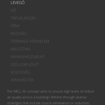
LEVEGŐ
VÍZ
TÁPLÁLKOZÁS
FÉNY
MOZGÁS
TERMIKUS KÉNYELEM
AKUSZTIKA
ANYAGHASZNÁLAT
SZELLEMI JÓLÉT
KÖZÖSSÉG
INNOVÁCIÓK
The WELL Air concept aims to ensure high levels of indoor
air quality across a building’s lifetime through diverse
strategies that include source elimination or reduction,