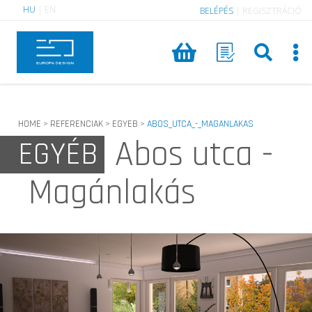
HU
|
EN
BELÉPÉS
|
REGISZTRÁCIÓ
HOME
REFERENCIAK
EGYEB
ABOS_UTCA_-_MAGANLAKAS
>
>
>
Abos utca -
EGYÉB
Magánlakás