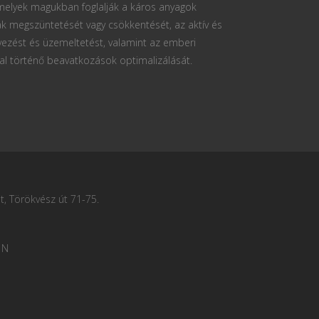
 melyek magukban foglalják a káros anyagok
k megszüntetését vagy csökkentését, az aktív és
vezést és üzemeltetést, valamint az emberi
al történő beavatkozások optimalizálását.
, Törökvész út 71-75.
 N