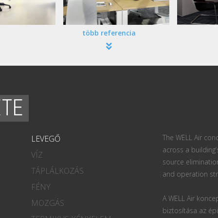
több referencia
ETE
The WELL Air conc
LEVEGŐ
across a building’
VÍZ
source eliminatio
TÁPLÁLKOZÁS
and operation str
FÉNY
A WELL Air koncep
MOZGÁS
biztosítása az ép