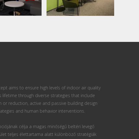
ept aims to ensure high levels of indoor air quality
s lifetime through diverse strategies that include
n or reduction, active and passive building design
ategies and human behavior interventions.
ciójának célja a magas minőségű beltéri levegő
ület teljes élettartama alatt különböző stratégiák