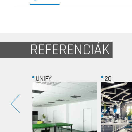
REFERENCIÁK
2O
OTP...