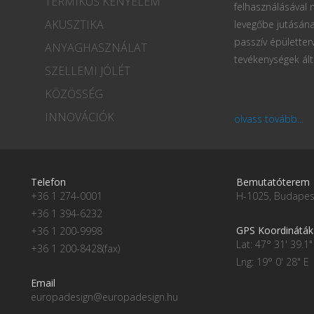
TERMIKUS KÉNYELEM
felhasználásával
AKUSZTIKA
levegőbe jutásána
passzív épületter
ANYAGHASZNÁLAT
tevékenységek ált
SZELLEMI JÓLÉT
KÖZÖSSÉG
INNOVÁCIÓK
olvass tovább...
Telefon
Bemutatóterem
+36 1 274-0001
H-1025, Budapest
+36 1 394-6232
GPS Koordináták
+36 1 200-9998
Lat: 47° 31' 39.1"
+36 1 200-8428(fax)
Lng: 19° 0' 28" E
Email
europadesign@europadesign.hu