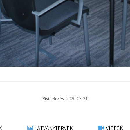
|
Kivitelezés:
2020-03-31 |
K
LÁTVÁNYTERVEK
VIDEÓK