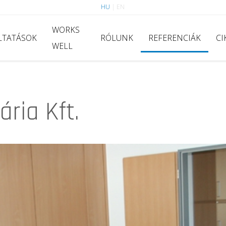
HU
|
EN
WORKS
LTATÁSOK
RÓLUNK
REFERENCIÁK
CI
WELL
ria Kft.