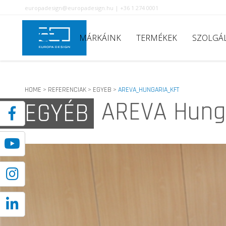
europadesign@europadesign.hu | +36 1 274 0001
MÁRKÁINK
TERMÉKEK
SZOLGÁ
HOME
REFERENCIAK
EGYEB
AREVA_HUNGARIA_KFT
>
>
>
AREVA Hungá
EGYÉB