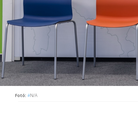
Fotó:
#
N/A