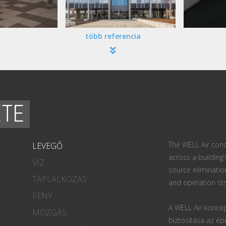
több referencia
ETE
The WELL Air conc
LEVEGŐ
across a building’
VÍZ
source eliminatio
TÁPLÁLKOZÁS
and operation str
FÉNY
A WELL Air koncep
MOZGÁS
biztosítása az ép