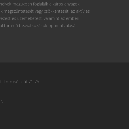
 melyek magukban foglalják a káros anyagok
k megszüntetését vagy csökkentését, az aktív és
vezést és üzemeltetést, valamint az emberi
al történő beavatkozások optimalizálását.
, Törökvész út 71-75.
 N