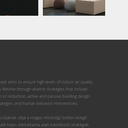
ept aims to ensure high levels of indoor air quality
s lifetime through diverse strategies that include
n or reduction, active and passive building design
ategies and human behavior interventions.
ciójának célja a magas minőségű beltéri levegő
ület teljes élettartama alatt különböző stratégiák