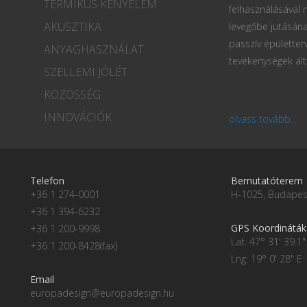
TERMIKUS KÉNYELEM
felhasználásával
AKUSZTIKA
levegőbe jutásána
passzív épületter
ANYAGHASZNÁLAT
tevékenységek ált
SZELLEMI JÓLÉT
KÖZÖSSÉG
INNOVÁCIÓK
olvass tovább...
Telefon
Bemutatóterem
+36 1 274-0001
H-1025, Budapest
+36 1 394-6232
GPS Koordináták
+36 1 200-9998
Lat: 47° 31' 39.1"
+36 1 200-8428(fax)
Lng: 19° 0' 28" E
Email
europadesign@europadesign.hu