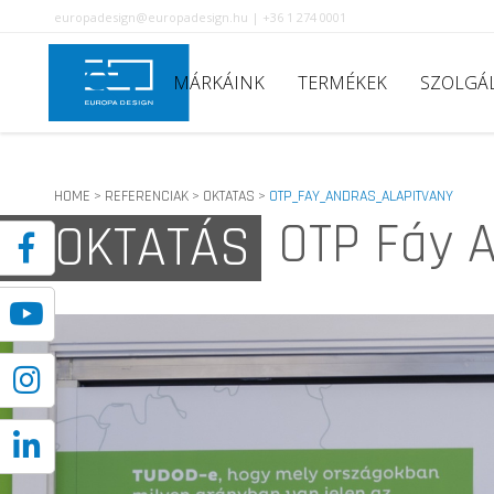
europadesign@europadesign.hu | +36 1 274 0001
MÁRKÁINK
TERMÉKEK
SZOLGÁ
HOME
REFERENCIAK
OKTATAS
OTP_FAY_ANDRAS_ALAPITVANY
>
>
>
OTP Fáy A
OKTATÁS