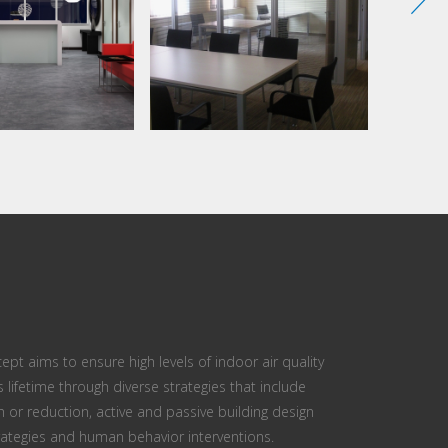
ept aims to ensure high levels of indoor air quality
s lifetime through diverse strategies that include
n or reduction, active and passive building design
ategies and human behavior interventions.