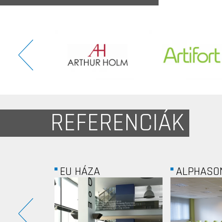
REFERENCIÁK
ALPHASONIC KFT.
KNAUF