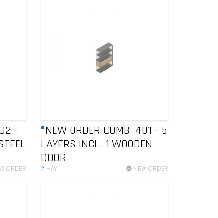
02 -
NEW ORDER COMB. 401 - 5
 STEEL
LAYERS INCL. 1 WOODEN
DOOR
W ORDER
#
HAY
NEW ORDER