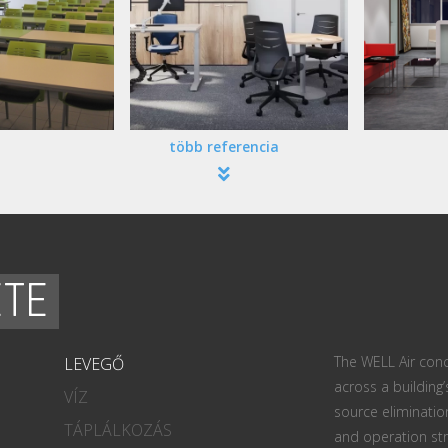
több referencia
ETE
The WELL Air conc
LEVEGŐ
across a building’
VÍZ
source eliminatio
TÁPLÁLKOZÁS
and operation str