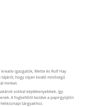
s kreatív igazgatók, Mette és Rolf Hay
 tájáról, hogy olyan kiváló minőségű
vál minket.
határok sokkal képlékenyebbek, így
tenek. A fogkefétől kezdve a papírgyűjtőn
 hétköznapi tárgyakhoz.