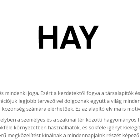
és mindenki joga. Ezért a kezdetektől fogva a társalapítók é
ációjuk legjobb tervezőivel dolgoznak együtt a világ minden
 közönség számára elérhetőek. Ez az alapító elv ma is moti
melyben a személyes és a szakmai tér közötti hagyományos 
sokféle környezetben használhatók, és sokféle igényt kielégí
erű megközelítést kínálnak a mindennapjaink részét képező