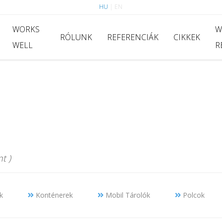
HU
|
EN
WORKS
W
RÓLUNK
REFERENCIÁK
CIKKEK
WELL
R
t )
k
Konténerek
Mobil Tárolók
Polcok