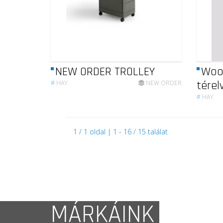
NEW ORDER TROLLEY
Wood
térel
#
HAY
NEW ORDER
#
HAY
1 / 1 oldal | 1 - 16 / 15 találat
MÁRKÁINK