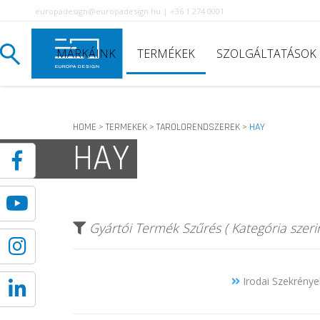
europadesign@europadesign.hu | +36 1 274 0001
MÁRKÁINK
TERMÉKEK
SZOLGÁLTATÁSOK
HOME
TERMEKEK
TAROLORENDSZEREK
HAY
>
>
>
HAY
Gyártói Termék Szűrés ( Kategória szerin
Irodai Szekrénye