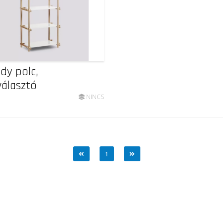
y polc,
választó
NINCS
1