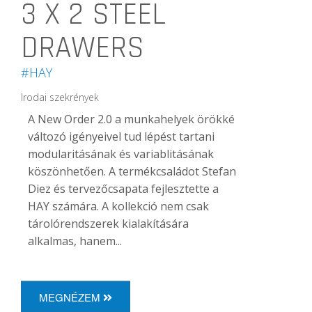
3 X 2 STEEL
DRAWERS
#HAY
Irodai szekrények
A New Order 2.0 a munkahelyek örökké
változó igényeivel tud lépést tartani
modularitásának és variablitásának
köszönhetően. A termékcsaládot Stefan
Diez és tervezőcsapata fejlesztette a
HAY számára. A kollekció nem csak
tárolórendszerek kialakítására
alkalmas, hanem...
MEGNÉZEM