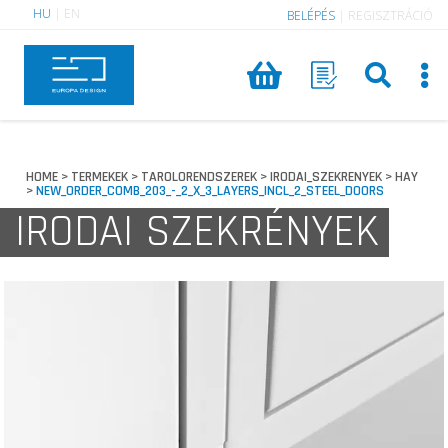
HU
|
EN
BELÉPÉS
|
REGISZTRÁCIÓ
HOME
TERMEKEK
TAROLORENDSZEREK
IRODAI_SZEKRENYEK
HAY
>
>
>
>
NEW_ORDER_COMB_203_-_2_X_3_LAYERS_INCL_2_STEEL_DOORS
>
IRODAI SZEKRÉNYEK