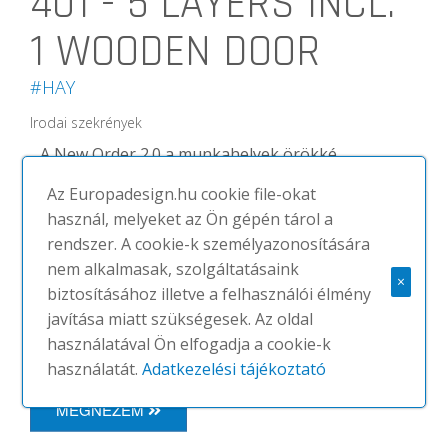
401 - 5 LAYERS INCL.
1 WOODEN DOOR
#HAY
Irodai szekrények
A New Order 2.0 a munkahelyek örökké
változó igényeivel tud lépést tartani
Az Europadesign.hu cookie file-okat
modularitásának és variablitásának
használ, melyeket az Ön gépén tárol a
köszönhetően. A termékcsaládot Stefan
rendszer. A cookie-k személyazonosítására
Diez és tervezőcsapata fejlesztette a
nem alkalmasak, szolgáltatásaink
HAY számára. A kollekció nem csak
×
biztosításához illetve a felhasználói élmény
tárolórendszerek kialakítására
javítása miatt szükségesek. Az oldal
alkalmas, hanem...
használatával Ön elfogadja a cookie-k
használatát.
Adatkezelési tájékoztató
MEGNÉZEM