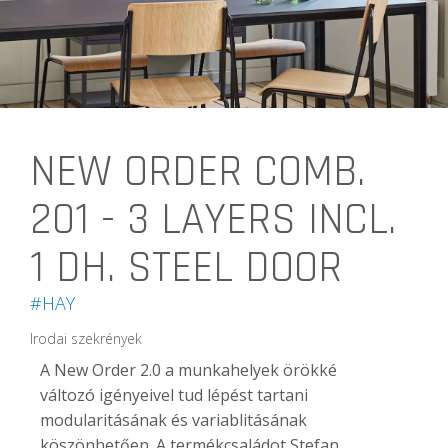
NEW ORDER COMB.
201 - 3 LAYERS INCL.
1 DH. STEEL DOOR
#HAY
Irodai szekrények
A New Order 2.0 a munkahelyek örökké
változó igényeivel tud lépést tartani
modularitásának és variablitásának
köszönhetően. A termékcsaládot Stefan