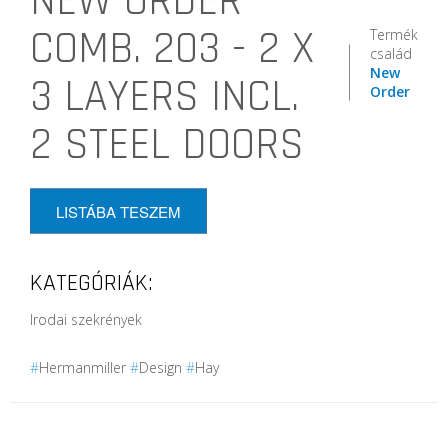
NEW ORDER
COMB. 203 - 2 X
Termék
család
New
3 LAYERS INCL.
Order
2 STEEL DOORS
LISTÁBA TESZEM
KATEGÓRIÁK:
Irodai szekrények
#
Hermanmiller
#
Design
#
Hay