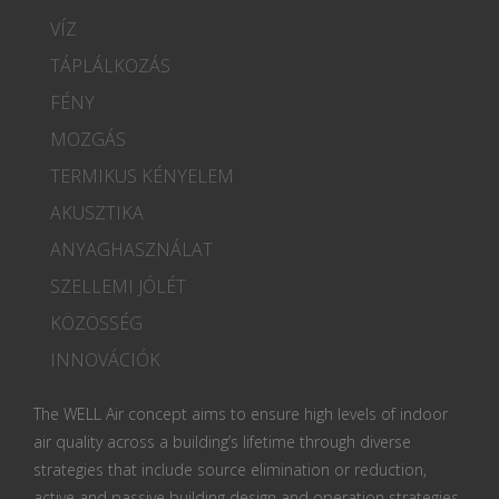
VÍZ
TÁPLÁLKOZÁS
FÉNY
MOZGÁS
TERMIKUS KÉNYELEM
AKUSZTIKA
ANYAGHASZNÁLAT
SZELLEMI JÓLÉT
KÖZÖSSÉG
INNOVÁCIÓK
The WELL Air concept aims to ensure high levels of indoor
air quality across a building’s lifetime through diverse
strategies that include source elimination or reduction,
active and passive building design and operation strategies