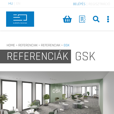
HU
|
EN
BELÉPÉS
|
REGISZTRÁCIÓ
HOME
REFERENCIAK
REFERENCIAK
GSK
>
>
>
GSK
REFERENCIÁK