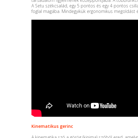
társadalom figyelmének középpontjába. A többfunkciós
A Setu székcsalád, egy 5 pontos és egy 4 pontos csil
foglal magába. Mindegyikük ergonomikus megoldást és
Kinematikus gerinc
A kinematika szó a görög (kinima) szóból ered, amel