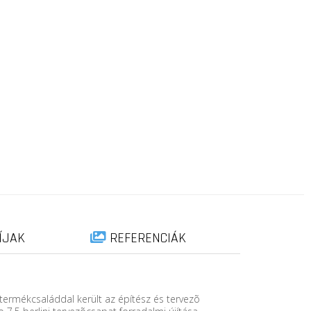
ÍJAK
REFERENCIÁK
termékcsaláddal került az építész és tervezõ