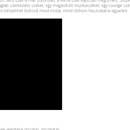
 Setu szék a már 2003-ban, a Mirra szék kapcsán megismert, Studio 7
lagláb szerkezetû széket, egy magasított munkaszéket, egy Lounge sz
 kényelmet biztosít mind irodai, mind otthoni használatra egyaránt
ynek jelentése mozgás, mozgatás.