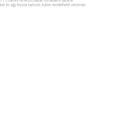
.5 berlini tervezõcsapat forradalmi újítása.
éket és egy hozzá tartozó, külön rendelhetõ ottomán