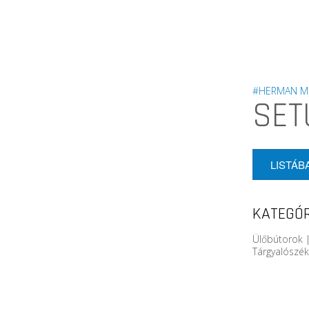
#HERMAN MI
SET
LISTÁB
KATEGÓR
Ülőbútorok |
Tárgyalószé