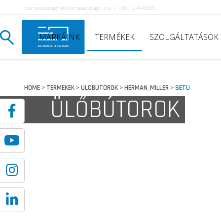
europadesign@europadesign.hu | +36 1 274 0001
MÁRKÁINK
TERMÉKEK
SZOLGÁLTATÁSOK
HOME
TERMEKEK
ULOBUTOROK
HERMAN_MILLER
SETU
>
>
>
>
ÜLŐBÚTOROK