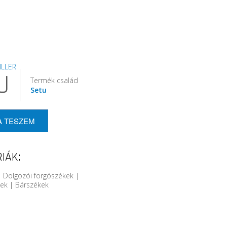
LLER
U
Termék család
Setu
A TESZEM
IÁK:
 Dolgozói forgószékek |
kek | Bárszékek