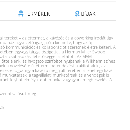
TERMÉKEK
DÍJAK
 tereket – az éttermet, a kávézót és a coworking irodát úgy
rodaház ügyvezetõ igazgatója kiemelte, hogy az új
sõ kommunikációt és kollaborációt szeretnék életre kelteni. A
letében egy-egy tárgyalószigettel, a Herman Miller Swoop
tal csatlakozási lehetõséggel is ellátott. Az MVM
lõtte élénk, és hívogató színfoltot nyújtanak a Wilkhahn színes
ek a növelésére új éttermi berendezést alakítottak ki, az
ésekre. Ugyanígy a kávézó megújult terében is lehet egy kávé
sõ munkatársak, a tagvállalati munkatársak és a vendégek is
gyaránt folyhat elmélyültebb munka vagy gyors megbeszélés. A
erint valósult meg.
ák.