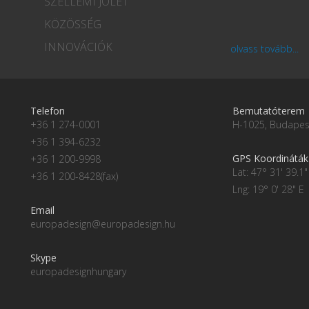
SZELLEMI JÓLÉT
KÖZÖSSÉG
INNOVÁCIÓK
olvass tovább...
Telefon
Bemutatóterem
+36 1 274-0001
H-1025, Budapest
+36 1 394-6232
GPS Koordináták
+36 1 200-9998
Lat: 47° 31' 39.1"
+36 1 200-8428(fax)
Lng: 19° 0' 28" E
Email
europadesign@europadesign.hu
Skype
europadesignhungary