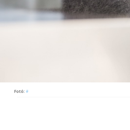
Fotó:
#