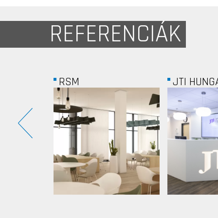
REFERENCIÁK
JTI HUNGARY
SIÓ-ECKE