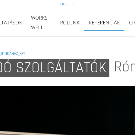
HU
|
EN
WORKS
LTATÁSOK
RÓLUNK
REFERENCIÁK
CI
WELL
_IRODAHAZ_KFT
Róm
DÓ SZOLGÁLTATÓK