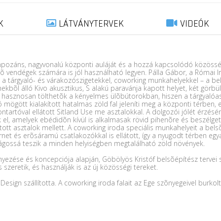
K
LÁTVÁNYTERVEK
VIDEÓK
pozáns, nagyvonalú központi auláját és a hozzá kapcsolódó közösségi
ezõ vendégek számára is jól használható legyen. Pálla Gábor, a Római I
 tárgyaló- és várakozószigetekkel, coworking munkahelyekkel – a bel
bõl álló Kivo akusztikus, S alakú paravánja kapott helyet, két görbü
ei hasznosan tölthetõk a kényelmes ülõbútorokban, hiszen a tárgyalóasz
 mögött kialakított hatalmas zöld fal jeleníti meg a központi térben, e
artóval ellátott Sitland Use me asztalokkal. A dolgozói jólét érzésén
 el, amelyek ebédidõn kívül is alkalmasak rövid pihenõre és beszélget
tott asztalok mellett. A coworking iroda speciális munkahelyeit a bel
ternet és erõsáramú csatlakozókkal is ellátott, így a nyugodt térben e
ságossá teszik a minden helyiségben megtalálható zöld növények.
zése és koncepciója alapján, Göbölyös Kristóf belsõépítész tervei sz
 szeretik, és használják is az új közösségi tereket.
esign szállította. A coworking iroda falait az Ege szõnyegeivel burkolt