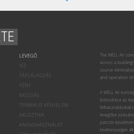
ETE
The WELL Air conc
LEVEGŐ
across a building’
VÍZ
source eliminatio
TÁPLÁLKOZÁS
and operation str
FÉNY
A WELL Air koncep
MOZGÁS
biztosítása az ép
TERMIKUS KÉNYELEM
felhasználásával
AKUSZTIKA
levegőbe jutásána
passzív épületter
ANYAGHASZNÁLAT
tevékenységek ált