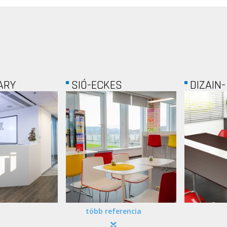
S
DIZAIN- ALUFEX
MOL
több referencia