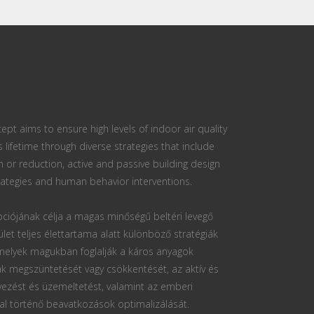
ept aims to ensure high levels of indoor air quality
s lifetime through diverse strategies that include
n or reduction, active and passive building design
ategies and human behavior interventions.
ciójának célja a magas minőségű beltéri levegő
ület teljes élettartama alatt különböző stratégiák
 melyek magukban foglalják a káros anyagok
k megszüntetését vagy csökkentését, az aktív és
vezést és üzemeltetést, valamint az emberi
al történő beavatkozások optimalizálását.