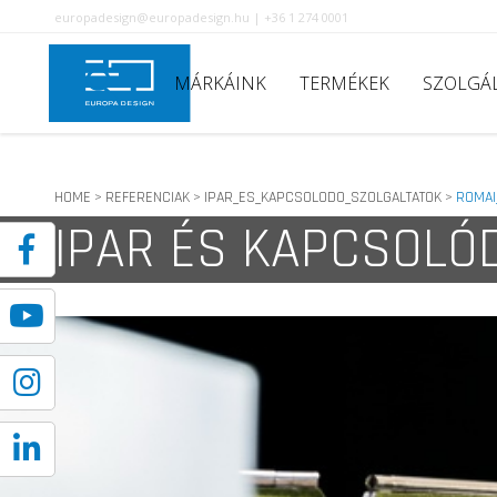
europadesign@europadesign.hu | +36 1 274 0001
MÁRKÁINK
TERMÉKEK
SZOLGÁ
HOME
REFERENCIAK
IPAR_ES_KAPCSOLODO_SZOLGALTATOK
ROMAI
>
>
>
IPAR ÉS KAPCSOLÓ