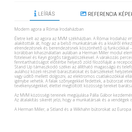
LEÍRÁS
REFERENCIA KÉPE
Modern agora a Római Irodaházban
Életre kelt az agora az MVM székházban. A Római Irodaház im
alakították át, hogy az a belsõ munkatársak és a kívülrõl érk
elrendezésnek és berendezésnek köszönhetõ új funkciókkal – a
korábban kihasználatlan aulában a Herman Miller modul elemek
foteleivel és Keyn görgõs tárgyalószékeivel. A várakozás perc
fenntarthatóságot elõtérbe helyezõ zöld filozófiáját a recepció
Stand Up támaszkodó székei az állítható magasságú és telefont
aulához közeli résznél bárasztalokat és bárszékeket helyzetek
vagy üdítõ mellett dolgozni, az elektromos csatlakozókkal ellá
igénybe vehetik. A falak szõnyegekkel fedettek, a bútorzat in
tevékenységekkel, élettel megtöltött közösségi tereket barát
Az MVM közösségi tereinek megújulása Pálla Gábor kezdeménye
Az átalakítás sikerét jelzi, hogy a munkatársak és a vendégek is
A Herman Miller, a Sitland és a Wilkhahn bútorokat az Europa D