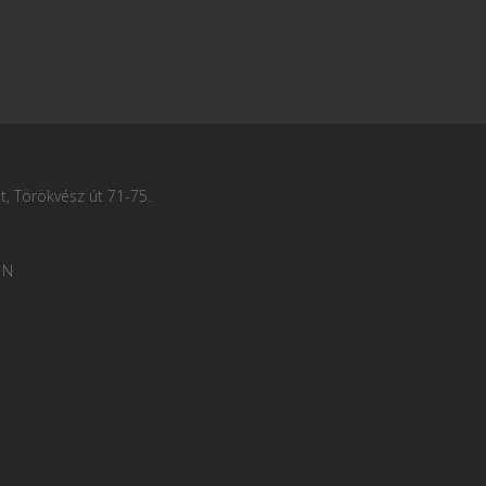
, Törökvész út 71-75.
 N