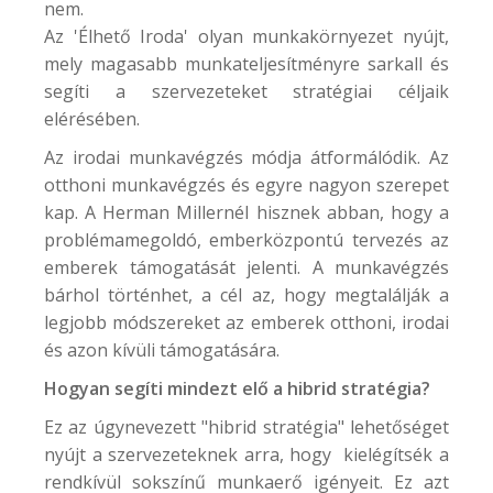
nem.
Az 'Élhető Iroda' olyan munkakörnyezet nyújt,
mely magasabb munkateljesítményre sarkall és
segíti a szervezeteket stratégiai céljaik
elérésében.
Az irodai munkavégzés módja átformálódik. Az
otthoni munkavégzés és egyre nagyon szerepet
kap. A Herman Millernél hisznek abban, hogy a
problémamegoldó, emberközpontú tervezés az
emberek támogatását jelenti. A munkavégzés
bárhol történhet, a cél az, hogy megtalálják a
legjobb módszereket az emberek otthoni, irodai
és azon kívüli támogatására.
Hogyan segíti mindezt elő a hibrid stratégia?
Ez az úgynevezett "hibrid stratégia" lehetőséget
nyújt a szervezeteknek arra, hogy kielégítsék a
rendkívül sokszínű munkaerő igényeit. Ez azt