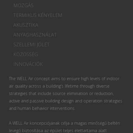
MOZGÁS
TERMIKUS KÉNYELEM
AKUSZTIKA
ANYAGHASZNÁLAT
SZELLEMI JÓLÉT
KÖZÖSSÉG
INNOVÁCIÓK
The WELL Air concept aims to ensure high levels of indoor
air quality across a building’s lifetime through diverse
strategies that include source elimination or reduction,
active and passive building design and operation strategies
and human behavior interventions.
A WELL Air koncepciójának célja a magas minőségű beltéri
levegő biztosítása az épület teljes élettartama alatt