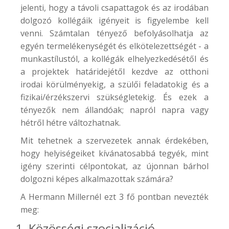
jelenti, hogy a távoli csapattagok és az irodában
dolgozó kollégáik igényeit is figyelembe kell
venni. Számtalan tényező befolyásolhatja az
egyén termelékenységét és elkötelezettségét - a
munkastílustól, a kollégák elhelyezkedésétől és
a projektek határidejétől kezdve az otthoni
irodai körülményekig, a szülői feladatokig és a
fizikai/érzékszervi szükségletekig. És ezek a
tényezők nem állandóak; napról napra vagy
hétről hétre változhatnak.
Mit tehetnek a szervezetek annak érdekében,
hogy helyiségeiket kívánatosabbá tegyék, mint
igény szerinti célpontokat, az újonnan bárhol
dolgozni képes alkalmazottak számára?
A
Hermann Miller
nél ezt 3 fő pontban nevezték
meg:
1, Közösségi szocializáció