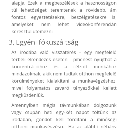
alapja. Ezek a megbeszélések a hasznosságon
túl lehetőséget teremtenek a rövidebb, ám
fontos egyeztetésekre, beszélgetésekre is,
amelyeket nem lehet videokonferencián
keresztül ütemezni.
3, Egyéni fókuszáltság
Az irodába való visszatérés - egy megfelelő
térbeli elrendezés esetén - pihenést nyújthat a
koncentrációhoz és a célzott munkához
mindazoknak, akik nem tudtak otthon megfelelő
körülményeket kialakítani a munkavégzéshez,
mivel folyamatos zavaró tényezőkkel kellett
megküzdeniük.
Amennyiben mégis távmunkában dolgozunk
vagy csupán heti egy-két napot töltünk az
irodában, gondot kell fordítani a minőségi
otthoni munkavégzésre. Ha az alábbi néhány