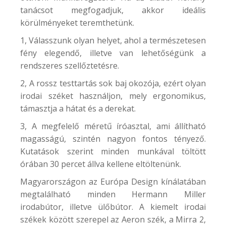
tanácsot megfogadjuk, akkor ideális
körülményeket teremthetünk.
1, Válasszunk olyan helyet, ahol a természetesen
fény elegendő, illetve van lehetőségünk a
rendszeres szellőztetésre.
2, A rossz testtartás sok baj okozója, ezért olyan
irodai széket használjon, mely ergonomikus,
támasztja a hátat és a derekat.
3, A megfelelő méretű íróasztal, ami állítható
magasságú, szintén nagyon fontos tényező.
Kutatások szerint minden munkával töltött
órában 30 percet állva kellene eltöltenünk.
Magyarországon az Európa Design kínálatában
megtalálható minden Hermann Miller
irodabútor, illetve ülőbútor. A kiemelt irodai
székek között szerepel az
Aeron
szék, a
Mirra 2
,