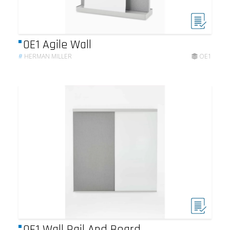
OE1 Agile Wall
#
HERMAN MILLER
OE1
OE1 Wall Rail And Board