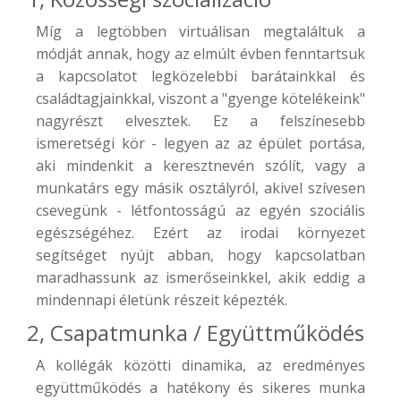
Míg a legtöbben virtuálisan megtaláltuk a
módját annak, hogy az elmúlt évben fenntartsuk
a kapcsolatot legközelebbi barátainkkal és
családtagjainkkal, viszont a "gyenge kötelékeink"
nagyrészt elvesztek. Ez a felszínesebb
ismeretségi kör - legyen az az épület portása,
aki mindenkit a keresztnevén szólít, vagy a
munkatárs egy másik osztályról, akivel szívesen
csevegünk - létfontosságú az egyén szociális
egészségéhez. Ezért az irodai környezet
segítséget nyújt abban, hogy kapcsolatban
maradhassunk az ismerőseinkkel, akik eddig a
mindennapi életünk részeit képezték.
2, Csapatmunka / Együttműködés
A kollégák közötti dinamika, az eredményes
együttműködés a hatékony és sikeres munka