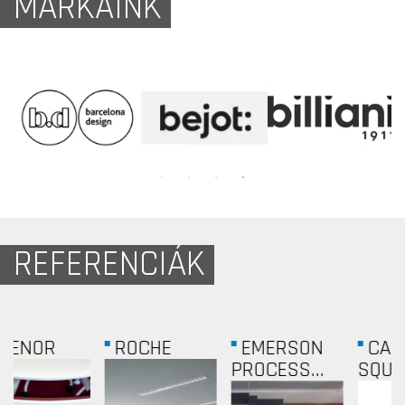
MÁRKÁINK
REFERENCIÁK
CANADA
IP WEST
COLLIERS...
SQUARE