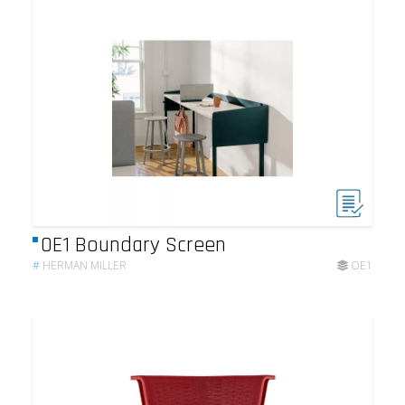
OE1 Boundary Screen
#
HERMAN MILLER
OE1