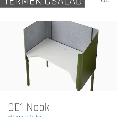
TERMÉK CSALÁD
OE1 Nook
#Herman Miller