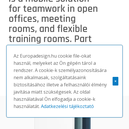
for teamwork in open
offices, meeting
rooms, and flexible
training rooms. Part
of the OE1 Workspace
Collection.
Az Europadesign.hu cookie file-okat
használ, melyeket az Ön gépén tárol a
rendszer. A cookie-k személyazonosítására
nem alkalmasak, szolgáltatásaink
×
MEGNÉZEM
biztosításához illetve a felhasználói élmény
javítása miatt szükségesek. Az oldal
használatával Ön elfogadja a cookie-k
használatát.
Adatkezelési tájékoztató