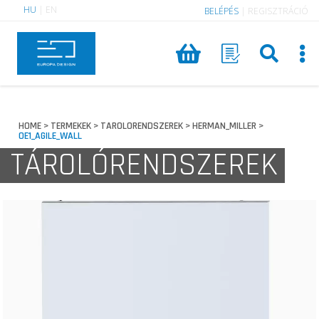
HU
|
EN
BELÉPÉS
|
REGISZTRÁCIÓ
HOME
TERMEKEK
TAROLORENDSZEREK
HERMAN_MILLER
>
>
>
>
OE1_AGILE_WALL
TÁROLÓRENDSZEREK