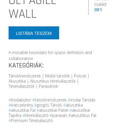
OE1 AGILE
család
WALL
OE1
LISTÁBA TESZEM
A movable boundary for space definition and
collaboration
KATEGÓRIÁK:
Tárolórendszerek | Mobil tárolók | Polcok |
Akusztika | Akusztikus térelválasztók |
Térelválasztók | Paravánok
#
Irodabútor
#
tárolórendszerek
#
irodai Tárolás
#
iratszekrény
#
görgős Tároló
#
akusztika
#
akusztikai Fal
#
akusztikai Panel
#
akusztikai
Tapéta
#
térelválasztó
#
paraván
#
akusztikus Fal
#
Premium Térelválasztó