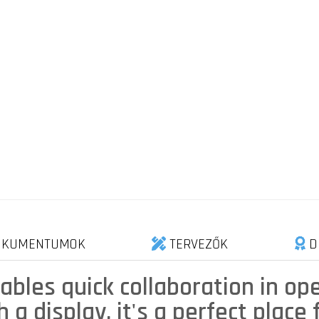
KUMENTUMOK
TERVEZŐK
D
ables quick collaboration in op
a display, it's a perfect place 