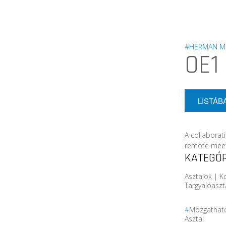
#HERMAN MI
OE1
LISTÁB
A collaborat
remote meet
KATEGÓR
Asztalok | K
Targyalóaszt
#
Mozgatható
Asztal