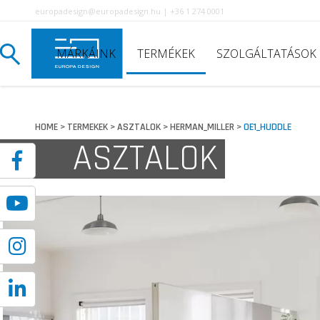
europadesign@europadesign.hu | +36 1 274 0001
MÁRKÁINK
TERMÉKEK
SZOLGÁLTATÁSOK
HOME
TERMEKEK
ASZTALOK
HERMAN_MILLER
OE1_HUDDLE
>
>
>
>
ASZTALOK