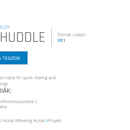
LLER
 HUDDLE
Termék család
OE1
A TESZEM
ion table for quick sharing and
ings
IÁK:
onferenciaasztalok |
alok
 Asztal
#
Meeting Asztal
#
Projekt