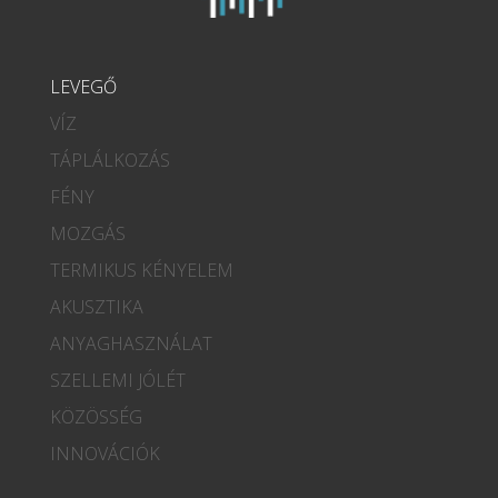
LEVEGŐ
VÍZ
TÁPLÁLKOZÁS
FÉNY
MOZGÁS
TERMIKUS KÉNYELEM
AKUSZTIKA
ANYAGHASZNÁLAT
SZELLEMI JÓLÉT
KÖZÖSSÉG
INNOVÁCIÓK