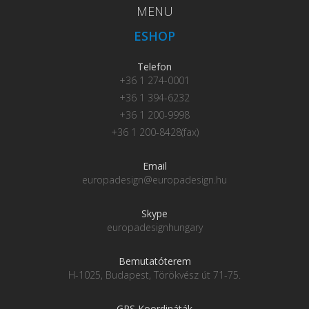
MENU
ESHOP
Telefon
+36 1 274-0001
+36 1 394-6232
+36 1 200-9998
+36 1 200-8428(fax)
Email
europadesign@europadesign.hu
Skype
europadesignhungary
Bemutatóterem
H-1025, Budapest, Törökvész út 71-75.
GPS Koordináták