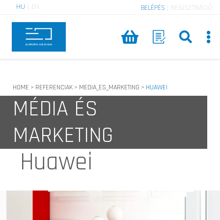
HU
|
EN
BELÉPÉS
|
REGISZTRÁCIÓ
HOME
REFERENCIAK
MEDIA_ES_MARKETING
HUAWEI
>
>
>
MÉDIA ÉS
MARKETING
Huawei