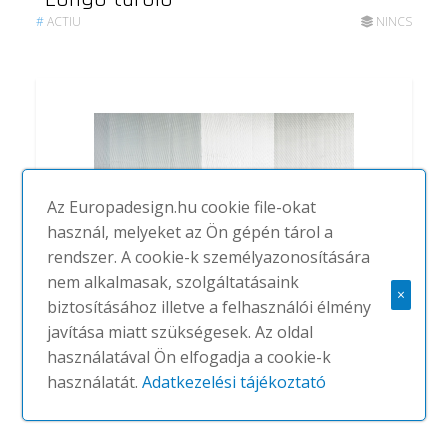
#
ACTIU
NINCS
Az Europadesign.hu cookie file-okat
használ, melyeket az Ön gépén tárol a
rendszer. A cookie-k személyazonosítására
nem alkalmasak, szolgáltatásaink
×
biztosításához illetve a felhasználói élmény
javítása miatt szükségesek. Az oldal
Longo moduláris ülőbútor
használatával Ön elfogadja a cookie-k
használatát.
Adatkezelési tájékoztató
#
ACTIU
NINCS