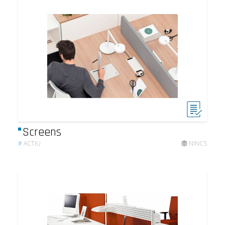
Screens
#
ACTIU
NINCS