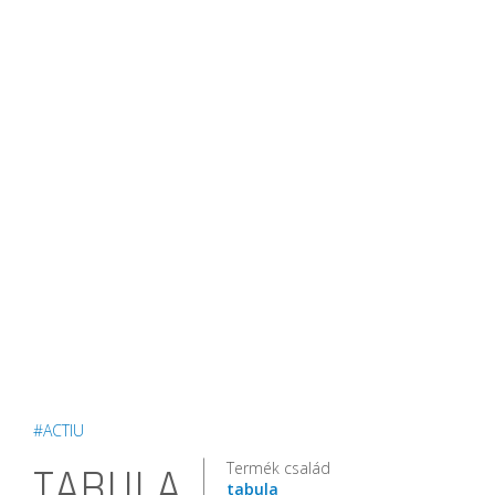
#ACTIU
Termék család
TABULA
tabula