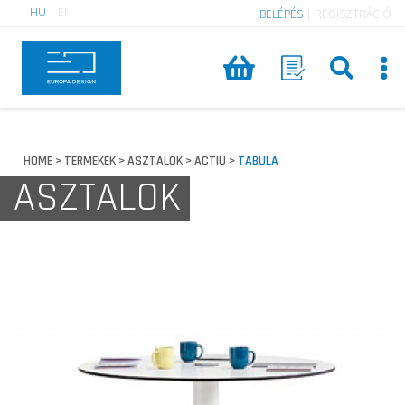
HU
|
EN
BELÉPÉS
|
REGISZTRÁCIÓ
HOME
TERMEKEK
ASZTALOK
ACTIU
TABULA
>
>
>
>
ASZTALOK