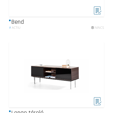
Bend
#
ACTIU
NINCS
Longo tároló