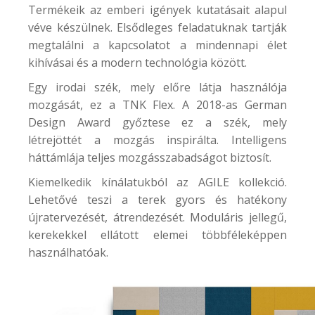
Termékeik az emberi igények kutatásait alapul
véve készülnek. Elsődleges feladatuknak tartják
megtalálni a kapcsolatot a mindennapi élet
kihívásai és a modern technológia között.
Egy irodai szék, mely előre látja használója
mozgását, ez a
TNK Flex
. A 2018-as German
Design Award győztese ez a szék, mely
létrejöttét a mozgás inspirálta. Intelligens
háttámlája teljes mozgásszabadságot biztosít.
Kiemelkedik kínálatukból az
AGILE kollekció
.
Lehetővé teszi a terek gyors és hatékony
újratervezését, átrendezését. Moduláris jellegű,
kerekekkel ellátott elemei többféleképpen
használhatóak.