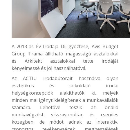
A 2013-as Év Irodája Díj győztese,
Avis Budget
Group
Trama állítható magasságú asztalokkal
és Arkitekt asztalokkal tette irodáját
kényelmessé és jól használhatóvá.
Az ACTIU irodabútorait használva olyan
esztétikus és sokoldalú irodai
helységkoncepciók alakíthatók ki, melyek
minden mai igényt kielégítenek a munkavállalók
számára. Lehetővé teszik az önálló
munkavégzést, visszavonultan és csendes
közegben, de módot adnak az interaktív,
csoportos tevékenységek, megbeszélések