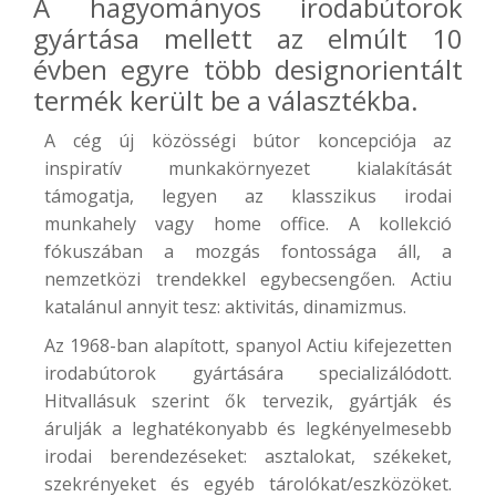
A hagyományos irodabútorok
gyártása mellett az elmúlt 10
évben egyre több designorientált
termék került be a választékba.
A cég új közösségi bútor koncepciója az
inspiratív munkakörnyezet kialakítását
támogatja, legyen az klasszikus irodai
munkahely vagy home office. A kollekció
fókuszában a mozgás fontossága áll, a
nemzetközi trendekkel egybecsengően. Actiu
katalánul annyit tesz: aktivitás, dinamizmus.
Az 1968-ban alapított, spanyol Actiu kifejezetten
irodabútorok gyártására specializálódott.
Hitvallásuk szerint ők tervezik, gyártják és
árulják a leghatékonyabb és legkényelmesebb
irodai berendezéseket: asztalokat, székeket,
szekrényeket és egyéb tárolókat/eszközöket.