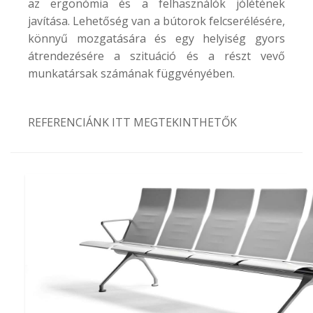
az ergonómia és a felhasználók jólétének
javítása. Lehetőség van a bútorok felcserélésére,
könnyű mozgatására és egy helyiség gyors
átrendezésére a szituáció és a részt vevő
munkatársak számának függvényében.
REFERENCIÁNK ITT MEGTEKINTHETŐK