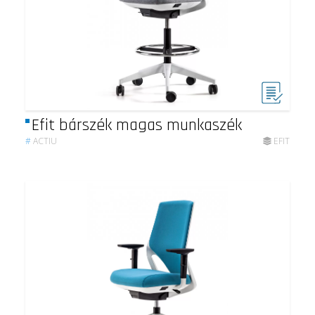
Efit bárszék magas munkaszék
#
ACTIU
EFIT