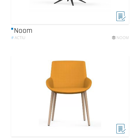
Noom
#
ACTIU
NOOM