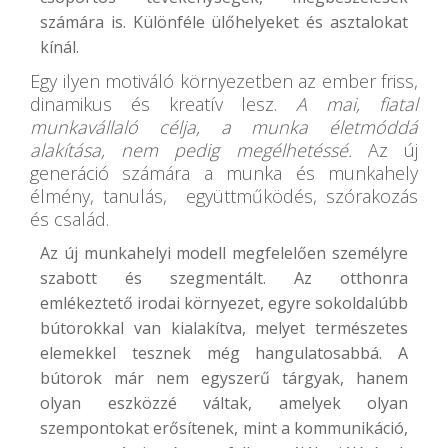
számára is. Különféle ülőhelyeket és asztalokat
kínál.
Egy ilyen motiváló környezetben az ember friss,
dinamikus és kreatív lesz.
A mai, fiatal
munkavállaló célja, a munka életmóddá
alakítása, nem pedig megélhetéssé.
Az új
generáció számára a munka és munkahely
élmény, tanulás, együttműködés, szórakozás
és család.
Az új munkahelyi modell megfelelően személyre
szabott és szegmentált. Az otthonra
emlékeztető irodai környezet, egyre sokoldalúbb
bútorokkal van kialakítva, melyet természetes
elemekkel tesznek még hangulatosabbá. A
bútorok már nem egyszerű tárgyak, hanem
olyan eszközzé váltak, amelyek olyan
szempontokat erősítenek, mint a kommunikáció,