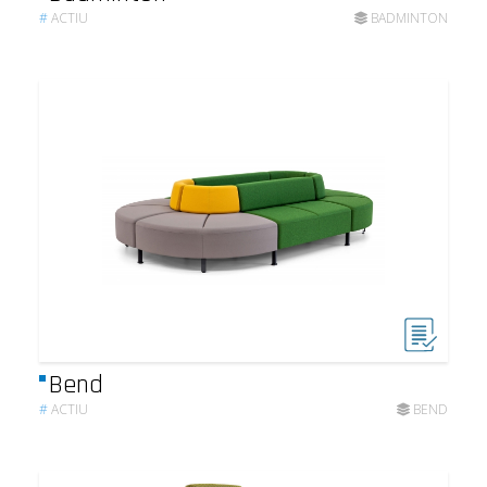
#
ACTIU
BADMINTON
Bend
#
ACTIU
BEND