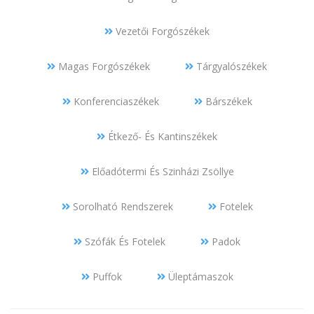
Vezetői Forgószékek
Magas Forgószékek
Tárgyalószékek
Konferenciaszékek
Bárszékek
Étkező- És Kantinszékek
Előadótermi És Szinházi Zsöllye
Sorolható Rendszerek
Fotelek
Szófák És Fotelek
Padok
Puffok
Üleptámaszok