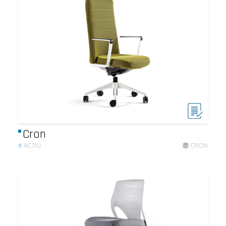
Cron
#
ACTIU
CRON