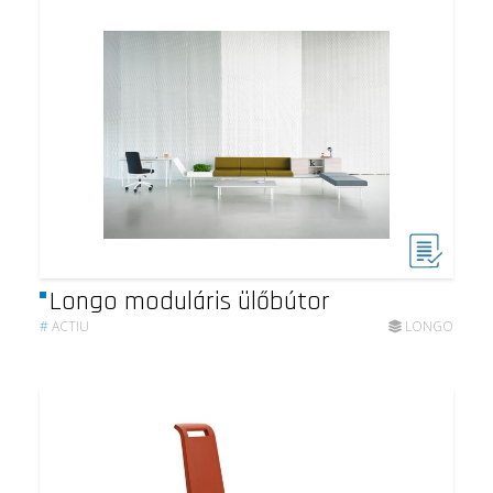
Longo moduláris ülőbútor
#
ACTIU
LONGO