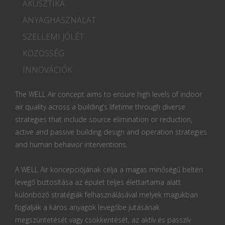
AKUSZTIKA
ANYAGHASZNÁLAT
SZELLEMI JÓLÉT
KÖZÖSSÉG
INNOVÁCIÓK
The WELL Air concept aims to ensure high levels of indoor
air quality across a building’s lifetime through diverse
strategies that include source elimination or reduction,
active and passive building design and operation strategies
and human behavior interventions.
A WELL Air koncepciójának célja a magas minőségű beltéri
levegő biztosítása az épület teljes élettartama alatt
különböző stratégiák felhasználásával melyek magukban
foglalják a káros anyagok levegőbe jutásának
megszüntetését vagy csökkentését, az aktív és passzív