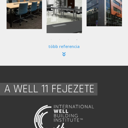
több referencia
A WELL 11 FEJEZETE