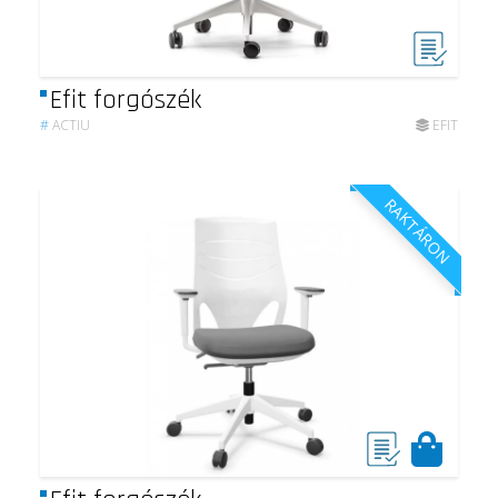
Efit forgószék
#
ACTIU
EFIT
RAKTÁRON