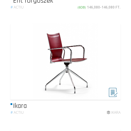
Efit forgószék
#
ACTIU
(6DB)
146,080-146,080 FT.
Ikara
#
ACTIU
IKARA