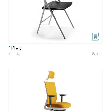
Plek
#
ACTIU
PLEK